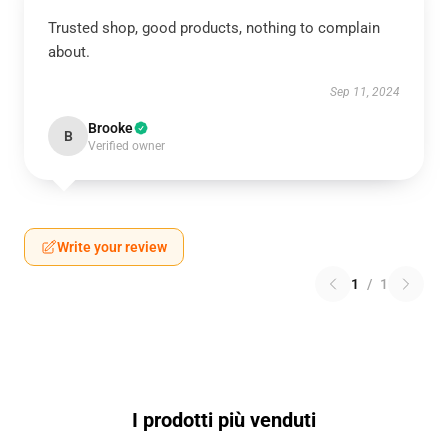
Trusted shop, good products, nothing to complain
about.
Sep 11, 2024
Brooke
B
Verified owner
Write your review
1
/
1
I prodotti più venduti