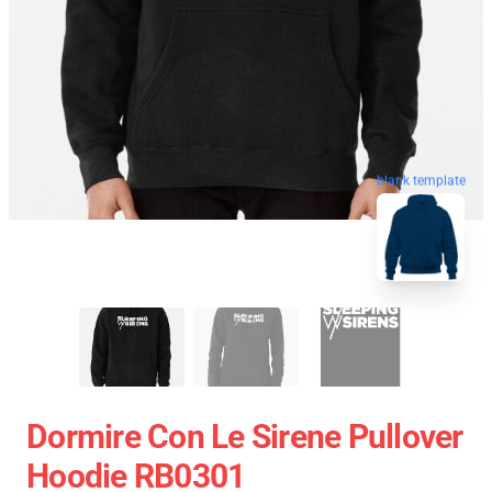
blank template
Dormire Con Le Sirene Pullover
Hoodie RB0301