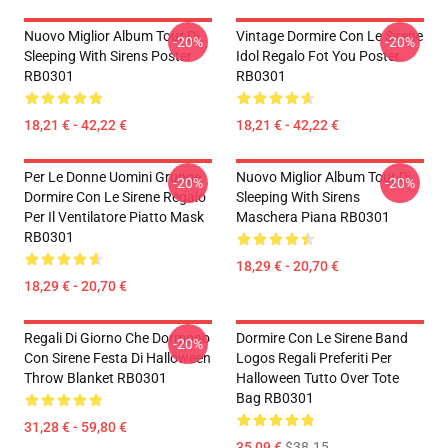
Nuovo Miglior Album Tour Di
Vintage Dormire Con Le Sirene
-20%
-20%
Sleeping With Sirens Poster
Idol Regalo Fot You Poster
RB0301
RB0301
18,21 € - 42,22 €
18,21 € - 42,22 €
Per Le Donne Uomini Grunge
Nuovo Miglior Album Tour Di
-20%
-20%
Dormire Con Le Sirene Regalo
Sleeping With Sirens
Per Il Ventilatore Piatto Mask
Maschera Piana RB0301
RB0301
18,29 € - 20,70 €
18,29 € - 20,70 €
Regali Di Giorno Che Dormono
Dormire Con Le Sirene Band
-20%
Con Sirene Festa Di Halloween
Logos Regali Preferiti Per
Throw Blanket RB0301
Halloween Tutto Over Tote
Bag RB0301
31,28 € - 59,80 €
35,09 €
$38.15