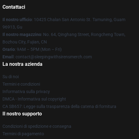
Contattaci
Il nostro ufficio
: 10425 Chalan San Antonio St. Tamuning, Guam
96913, Gu
Il nostro magazzino
: No. 64, Qinghang Street, Rongcheng Town,
Bozhou City, Fujian, CN
Orario
: 9AM – 5PM (Mon – Fri)
Email
: contact@sleepingwithsirensmerch.com
La nostra azienda
Su di noi
Termini e condizioni
Informativa sulla privacy
DMCA - Informativa sul copyright
CA SB657: Legge sulla trasparenza della catena di fornitura
Il nostro supporto
Condizioni di spedizione e consegna
Termini di pagamento