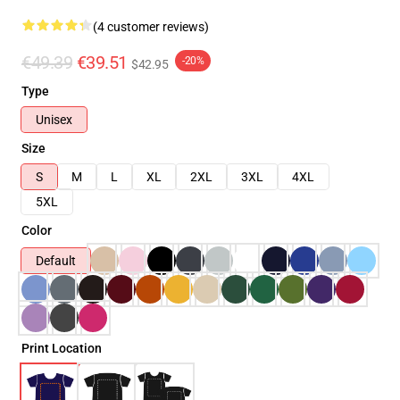
(4 customer reviews)
€49.39
€39.51
-20%
$42.95
Type
Unisex
Size
S
M
L
XL
2XL
3XL
4XL
5XL
Color
Default
Print Location