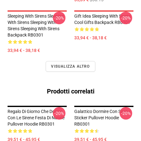
Sleeping With Sirens Sleeping
Gift Idea Sleeping With Sirens
-20%
-20%
With Sirens Sleeping With
Cool Gifts Backpack RB0301
Sirens Sleeping With Sirens
Backpack RB0301
33,94 € - 38,18 €
33,94 € - 38,18 €
VISUALIZZA ALTRO
Prodotti correlati
Regalo Di Giorno Che Dorme
Galattico Dormire Con Sirene
-20%
-20%
Con Le Sirene Festa Di Natale
Sticker Pullover Hoodie
Pullover Hoodie RB0301
RB0301
39,51 € - 45,95 €
39,51 € - 45,95 €