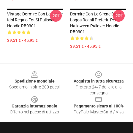
Vintage Dormire Con Le Sirene
Dormire Con Le Sirene Band
-20%
-20%
Idol Regalo Fot Si Pullover
Logos Regali Preferiti Per
Hoodie RB0301
Halloween Pullover Hoodie
RB0301
39,51 € - 45,95 €
39,51 € - 45,95 €
Footer
Spedizione mondiale
Acquista in tutta sicurezza
Spediamo in oltre 200 paesi
Protetto 24/7 dai clic alla
consegna
Garanzia internazionale
Pagamento sicuro al 100%
Offerto nel paese di utilizzo
PayPal / MasterCard / Visa