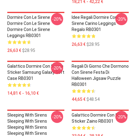
18,21 € - 42,22 €
Dormire Con Le Sirene
Idee Regali Dormire Con
-20%
-20%
Dormire Con Le Sirene
Sirene Carino Leggings
Dormire Con Le Sirene
Regalo RB0301
Leggings RB0301
26,63 €
$28.95
26,63 €
$28.95
Galattico Dormire Con Sirene
Regali Di Giorno Che Dormono
-20%
Sticker Samsung Galaxy Soft
Con Sirene Festa Di
Case RB0301
Halloween Jigsaw Puzzle
RB0301
14,81 € - 16,10 €
44,65 €
$48.54
Sleeping With Sirens
Galattico Dormire Con Sirene
-20%
-20%
Sleeping With Sirens
Sticker Zaino RB0301
Sleeping With Sirens
Sleeping With Sirens