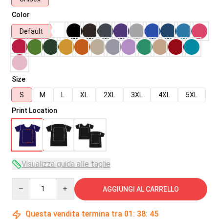
Color
Default
Size
S
M
L
XL
2XL
3XL
4XL
5XL
Print Location
Visualizza guida alle taglie
Quantity
AGGIUNGI AL CARRELLO
Questa vendita termina tra
01
:
38
:
45