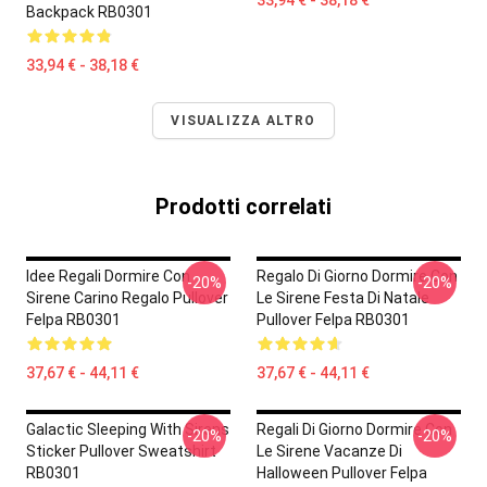
33,94 € - 38,18 €
Backpack RB0301
33,94 € - 38,18 €
VISUALIZZA ALTRO
Prodotti correlati
Idee Regali Dormire Con
Regalo Di Giorno Dormire Con
-20%
-20%
Sirene Carino Regalo Pullover
Le Sirene Festa Di Natale
Felpa RB0301
Pullover Felpa RB0301
37,67 € - 44,11 €
37,67 € - 44,11 €
Galactic Sleeping With Sirens
Regali Di Giorno Dormire Con
-20%
-20%
Sticker Pullover Sweatshirt
Le Sirene Vacanze Di
RB0301
Halloween Pullover Felpa