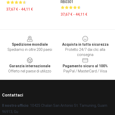
RB0301
37,67 € - 44,11 €
37,67 € - 44,11 €
Footer
Spedizione mondiale
Acquista in tutta sicurezza
Spediamo in oltre 200 paesi
Protetto 24/7 dai clic alla
consegna
Garanzia internazionale
Pagamento sicuro al 100%
Offerto nel paese di utilizzo
PayPal / MasterCard / Visa
Contattaci
Il nostro ufficio
: 10425 Chalan San Antonio St. Tamuning, Guam
96913, Gu