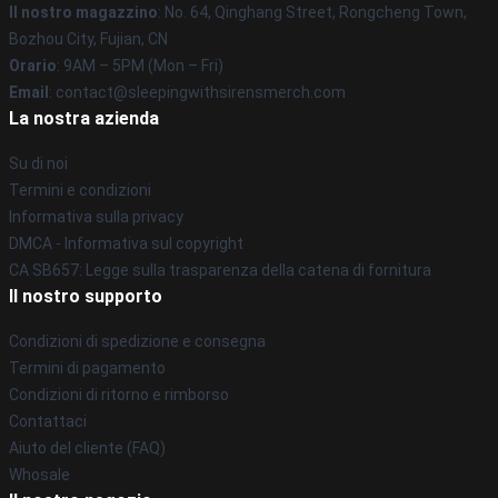
Il nostro magazzino
: No. 64, Qinghang Street, Rongcheng Town,
Bozhou City, Fujian, CN
Orario
: 9AM – 5PM (Mon – Fri)
Email
: contact@sleepingwithsirensmerch.com
La nostra azienda
Su di noi
Termini e condizioni
Informativa sulla privacy
DMCA - Informativa sul copyright
CA SB657: Legge sulla trasparenza della catena di fornitura
Il nostro supporto
Condizioni di spedizione e consegna
Termini di pagamento
Condizioni di ritorno e rimborso
Contattaci
Aiuto del cliente (FAQ)
Whosale