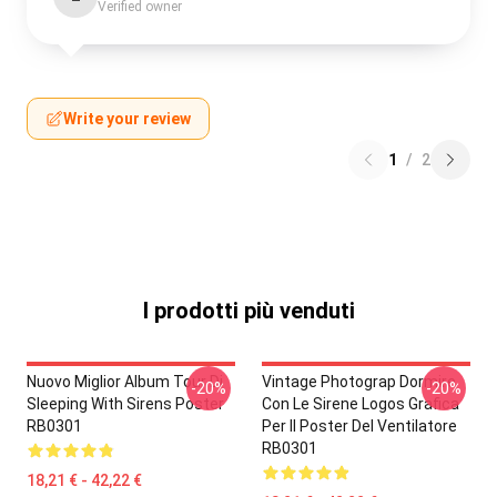
Verified owner
Write your review
1
/
2
I prodotti più venduti
Nuovo Miglior Album Tour Di
Vintage Photograp Dormire
-20%
-20%
Sleeping With Sirens Poster
Con Le Sirene Logos Grafica
RB0301
Per Il Poster Del Ventilatore
RB0301
18,21 € - 42,22 €