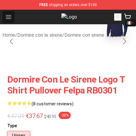
FREE
shipping on orders over $100
blank template
Open menu
Sleeping With Sirens Store - Offic
Home
/
Dormire con le sirene
/
Dormire con sirene Felpa
Dormire Con Le Sirene Logo T
Shirt Pullover Felpa RB0301
(8 customer reviews)
€47.09
€37.67
-20%
$40.95
Type
Unisex