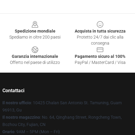
Footer
Spedizione mondiale
Acquista in tutta sicurezza
Spediamo in oltre 200 paesi
Protetto 24/7 dai clic alla
consegna
Garanzia internazionale
Pagamento sicuro al 100%
Offerto nel paese di utilizzo
PayPal / MasterCard / Visa
Contattaci
Il nostro ufficio
: 10425 Chalan San Antonio St. Tamuning, Guam
96913, Gu
Il nostro magazzino
: No. 64, Qinghang Street, Rongcheng Town,
Bozhou City, Fujian, CN
Orario
: 9AM – 5PM (Mon – Fri)