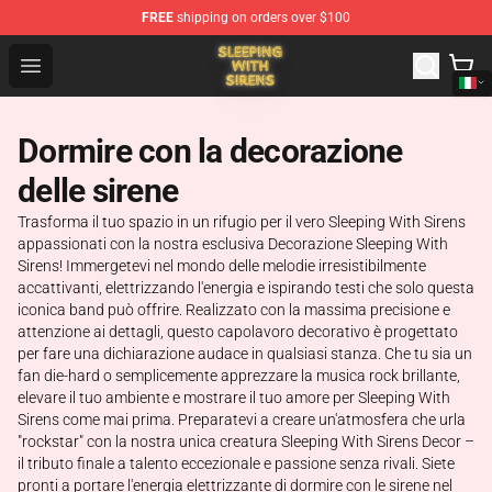
FREE
shipping on orders over $100
Sleeping With Sirens Store - Official Sleeping With Sire
Open menu
Dormire con la decorazione
delle sirene
Trasforma il tuo spazio in un rifugio per il vero Sleeping With Sirens
appassionati con la nostra esclusiva Decorazione Sleeping With
Sirens! Immergetevi nel mondo delle melodie irresistibilmente
accattivanti, elettrizzando l'energia e ispirando testi che solo questa
iconica band può offrire. Realizzato con la massima precisione e
attenzione ai dettagli, questo capolavoro decorativo è progettato
per fare una dichiarazione audace in qualsiasi stanza. Che tu sia un
fan die-hard o semplicemente apprezzare la musica rock brillante,
elevare il tuo ambiente e mostrare il tuo amore per Sleeping With
Sirens come mai prima. Preparatevi a creare un'atmosfera che urla
"rockstar" con la nostra unica creatura Sleeping With Sirens Decor –
il tributo finale a talento eccezionale e passione senza rivali. Siete
pronti a portare l'energia elettrizzante di dormire con le sirene nel