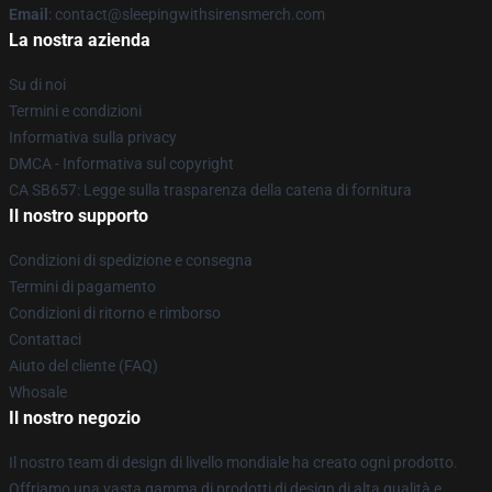
Email
: contact@sleepingwithsirensmerch.com
La nostra azienda
Su di noi
Termini e condizioni
Informativa sulla privacy
DMCA - Informativa sul copyright
CA SB657: Legge sulla trasparenza della catena di fornitura
Il nostro supporto
Condizioni di spedizione e consegna
Termini di pagamento
Condizioni di ritorno e rimborso
Contattaci
Aiuto del cliente (FAQ)
Whosale
Il nostro negozio
Il nostro team di design di livello mondiale ha creato ogni prodotto.
Offriamo una vasta gamma di prodotti di design di alta qualità e