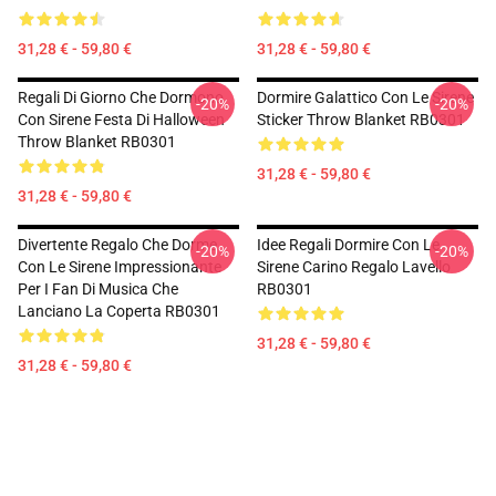
31,28 € - 59,80 €
31,28 € - 59,80 €
Regali Di Giorno Che Dormono
Dormire Galattico Con Le Sirene
-20%
-20%
Con Sirene Festa Di Halloween
Sticker Throw Blanket RB0301
Throw Blanket RB0301
31,28 € - 59,80 €
31,28 € - 59,80 €
Divertente Regalo Che Dorme
Idee Regali Dormire Con Le
-20%
-20%
Con Le Sirene Impressionante
Sirene Carino Regalo Lavello
Per I Fan Di Musica Che
RB0301
Lanciano La Coperta RB0301
31,28 € - 59,80 €
31,28 € - 59,80 €