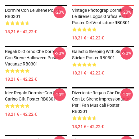
Dormire Con Le Sirene Poster
Vintage Photograp Dormire Con
-20%
-20%
RB0301
Le Sirene Logos Grafica Per Il
Poster Del Ventilatore RB0301
18,21 € - 42,22 €
18,21 € - 42,22 €
Regali Di Giorno Che Dormono
Galactic Sleeping With Sirens
-20%
-20%
Con Sirene Halloween Poster
Sticker Poster RB0301
Vacanze RB0301
18,21 € - 42,22 €
18,21 € - 42,22 €
Idee Regalo Dormire Con Sirene
Divertente Regalo Che Dorme
-20%
-20%
Carino Gift Poster RB0301
Con Le Sirene Impressionante
Per I Fan Musicali Poster
RB0301
18,21 € - 42,22 €
18,21 € - 42,22 €