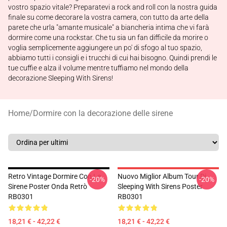
vostro spazio vitale? Preparatevi a rock and roll con la nostra guida
finale su come decorare la vostra camera, con tutto da arte della
parete che urla "amante musicale" a biancheria intima che vi farà
dormire come una rockstar. Che tu sia un fan difficile da morire o
voglia semplicemente aggiungere un po' di sfogo al tuo spazio,
abbiamo tutti i consigli e i trucchi di cui hai bisogno. Quindi prendi le
tue cuffie e alza il volume mentre tuffiamo nel mondo della
decorazione Sleeping With Sirens!
Home
/
Dormire con la decorazione delle sirene
Retro Vintage Dormire Con Le
Nuovo Miglior Album Tour Di
-20%
-20%
Sirene Poster Onda Retrò
Sleeping With Sirens Poster
RB0301
RB0301
18,21 € - 42,22 €
18,21 € - 42,22 €