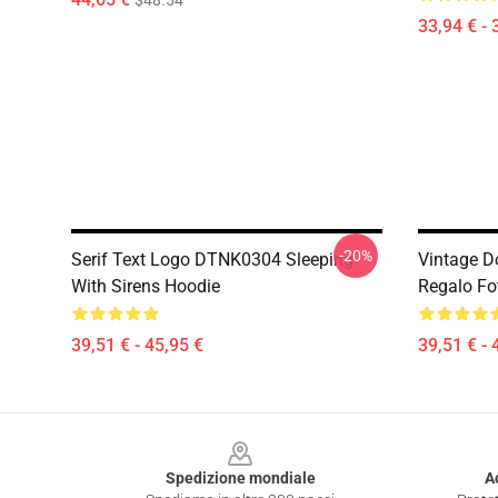
$48.54
33,94 € - 
-20%
Serif Text Logo DTNK0304 Sleeping
Vintage D
With Sirens Hoodie
Regalo Fo
39,51 € - 45,95 €
39,51 € - 
Footer
Spedizione mondiale
A