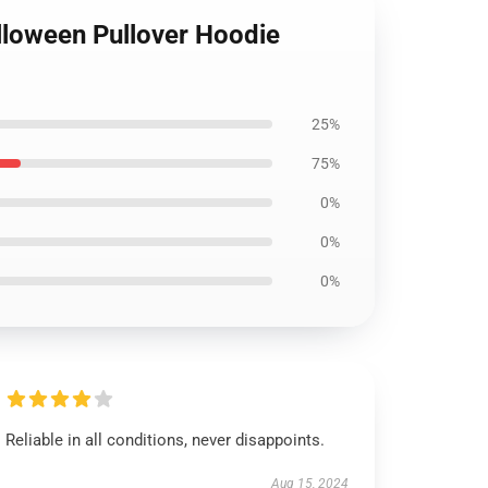
alloween Pullover Hoodie
25%
75%
0%
0%
0%
Reliable in all conditions, never disappoints.
Aug 15, 2024