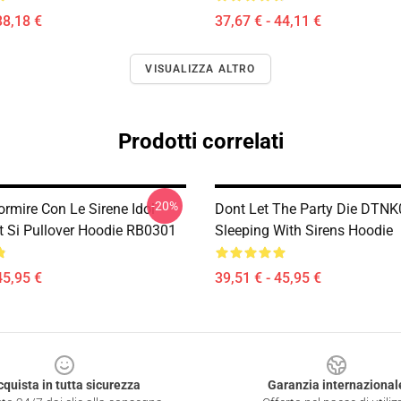
38,18 €
37,67 € - 44,11 €
VISUALIZZA ALTRO
Prodotti correlati
-20%
ormire Con Le Sirene Idol
Dont Let The Party Die DTN
t Si Pullover Hoodie RB0301
Sleeping With Sirens Hoodie
45,95 €
39,51 € - 45,95 €
cquista in tutta sicurezza
Garanzia internazional