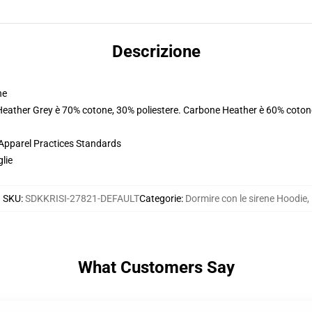
Descrizione
ne
 Heather Grey è 70% cotone, 30% poliestere. Carbone Heather è 60% coton
 Apparel Practices Standards
glie
SKU
:
SDKKRISI-27821-DEFAULT
Categorie
:
Dormire con le sirene Hoodie
,
What Customers Say