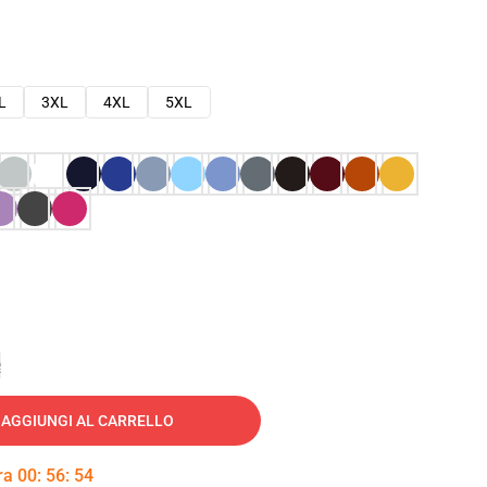
L
3XL
4XL
5XL
e
AGGIUNGI AL CARRELLO
tra
00
:
56
:
53