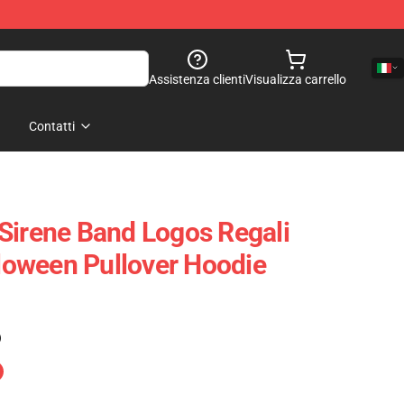
Assistenza clienti
Visualizza carrello
Contatti
Sirene Band Logos Regali
lloween Pullover Hoodie
)