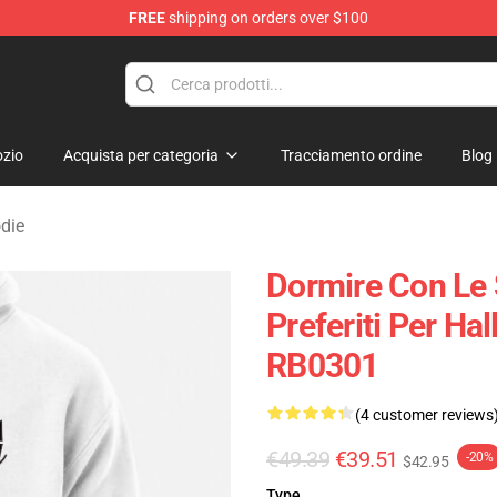
FREE
shipping on orders over $100
rens Merchandise Shop
zio
Acquista per categoria
Tracciamento ordine
Blog
odie
Dormire Con Le 
Preferiti Per Ha
RB0301
(4 customer reviews
€49.39
€39.51
-20%
$42.95
Type