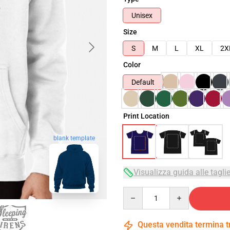
Unisex
Size
S
M
L
XL
2X
Color
Default
Print Location
blank template
Visualizza guida alle tagli
Quantity
Questa vendita termina 