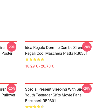
-20%
-20%
irene
Idea Regalo Dormire Con Le Sirene
i Poster
Regali Cool Maschera Piatta RB0301
18,29 € - 20,70 €
-20%
-20%
irene
Special Present Sleeping With Sirens
 Pullover
Youth Teenager Gifts Movie Fans
Backpack RB0301