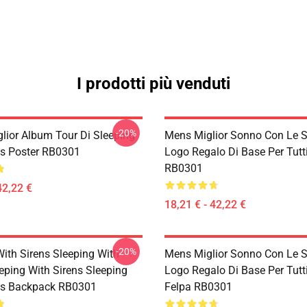
I prodotti più venduti
-20%
lior Album Tour Di Sleeping
Mens Miglior Sonno Con Le S
ns Poster RB0301
Logo Regalo Di Base Per Tutt
RB0301
42,22 €
18,21 € - 42,22 €
-20%
With Sirens Sleeping With
Mens Miglior Sonno Con Le S
eping With Sirens Sleeping
Logo Regalo Di Base Per Tutti
ns Backpack RB0301
Felpa RB0301