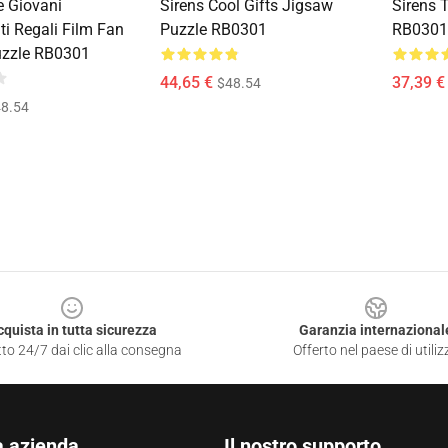
e Giovani
Sirens Cool Gifts Jigsaw
Sirens 
ti Regali Film Fan
Puzzle RB0301
RB0301
uzzle RB0301
44,65 €
37,39 €
$48.54
8.54
cquista in tutta sicurezza
Garanzia internazional
to 24/7 dai clic alla consegna
Offerto nel paese di utiliz
a azienda
Il nostro supporto