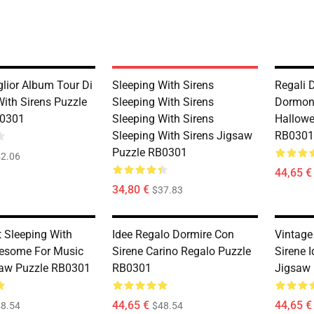
lior Album Tour Di
Sleeping With Sirens
Regali 
With Sirens Puzzle
Sleeping With Sirens
Dormono
B0301
Sleeping With Sirens
Hallowe
Sleeping With Sirens Jigsaw
RB0301
Puzzle RB0301
2.06
44,65 €
34,80 €
$37.83
t Sleeping With
Idee Regalo Dormire Con
Vintage
esome For Music
Sirene Carino Regalo Puzzle
Sirene I
saw Puzzle RB0301
RB0301
Jigsaw
44,65 €
44,65 €
8.54
$48.54