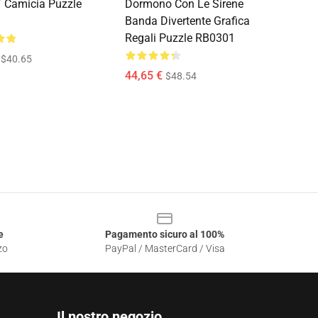
T Camicia Puzzle
Dormono Con Le Sirene
Banda Divertente Grafica
Regali Puzzle RB0301
$40.65
44,65 €
$48.54
e
Pagamento sicuro al 100%
zo
PayPal / MasterCard / Visa
Il nostro negozio