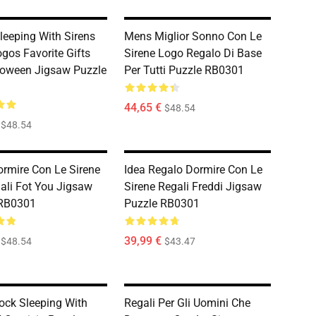
leeping With Sirens
Mens Miglior Sonno Con Le
gos Favorite Gifts
Sirene Logo Regalo Di Base
loween Jigsaw Puzzle
Per Tutti Puzzle RB0301
44,65 €
$48.54
$48.54
ormire Con Le Sirene
Idea Regalo Dormire Con Le
gali Fot You Jigsaw
Sirene Regali Freddi Jigsaw
 RB0301
Puzzle RB0301
39,99 €
$48.54
$43.47
ock Sleeping With
Regali Per Gli Uomini Che