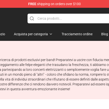
FREE
shipping on orders over $100
rens Merchandise Shop
zio
Acquista per categoria
Tracciamento ordine
Blog
a ricerca di prodotti esclusivi per band! Preparatevi a uscire con fiducia m
eggiamento alle felpe eleganti che trasudano la freschezza, ti abbiamo cope
 partecipando ai loro concerti elettrizzanti o semplicemente voglia fare 
nuti in un mondo pieno di "altri" - coloro che sfidano la norma, rompere lo 
ita di individui straordinari che rifiutano di essere definiti dalle aspetta
ostre differenze che ci rendono davvero notevoli. Preparatevi ad essere isp
arcatevi in questa avventura emozionante insieme!