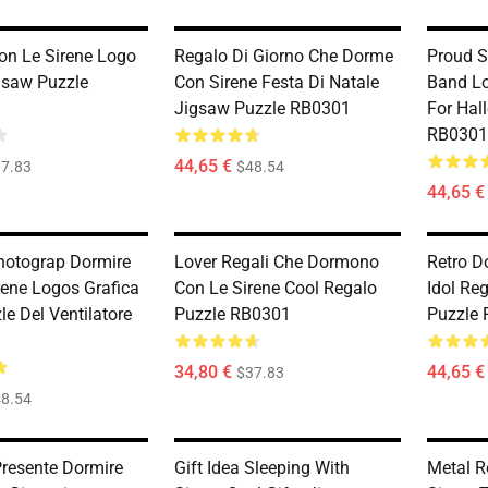
on Le Sirene Logo
Regalo Di Giorno Che Dorme
Proud S
igsaw Puzzle
Con Sirene Festa Di Natale
Band Lo
Jigsaw Puzzle RB0301
For Hal
RB0301
44,65 €
7.83
$48.54
44,65 €
hotograp Dormire
Lover Regali Che Dormono
Retro D
rene Logos Grafica
Con Le Sirene Cool Regalo
Idol Re
zle Del Ventilatore
Puzzle RB0301
Puzzle
34,80 €
44,65 €
$37.83
8.54
Presente Dormire
Gift Idea Sleeping With
Metal R