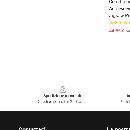
Con Siren
Adolescen
Jigsaw P
44,65 €
$4
Footer
Spedizione mondiale
A
Spediamo in oltre 200 paesi
Protet
Contattaci
La nostr