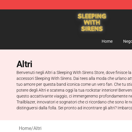
Sleeping With Sirens Store - Official Sleeping With Si
Home
Nego
Altri
Benvenuti negli Altri a Sleeping With Sirens Store, dove finisce l
accessori Sleeping With Sirens. Dai tees alla moda che urlano att
tuo amore per questa band iconica come un vero fan. Che tu stia
potere degli Altri e scatena oggi la tua rockstar interiore! Benve
questo accattivante viaggio, ci immergeremo profondamente nella v
Trailblazer, innovatori e sognatori che ci ricordano che sono le n
distinguersi dalla folla. Sei pronto ad incontrare gli altri? Imb
Home
/
Altri