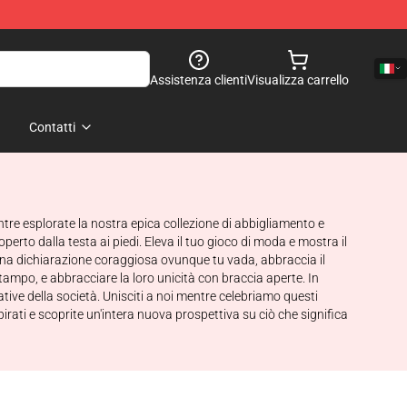
Assistenza clienti
Visualizza carrello
Contatti
entre esplorate la nostra epica collezione di abbigliamento e
rto dalla testa ai piedi. Eleva il tuo gioco di moda e mostra il
una dichiarazione coraggiosa ovunque tu vada, abbraccia il
stampo, e abbracciare la loro unicità con braccia aperte. In
tive della società. Unisciti a noi mentre celebriamo questi
irati e scoprite un'intera nuova prospettiva su ciò che significa