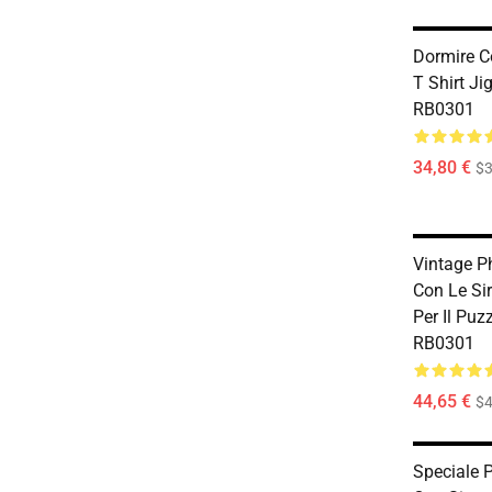
Dormire C
T Shirt J
RB0301
34,80 €
$3
Vintage P
Con Le Si
Per Il Puz
RB0301
44,65 €
$4
Speciale 