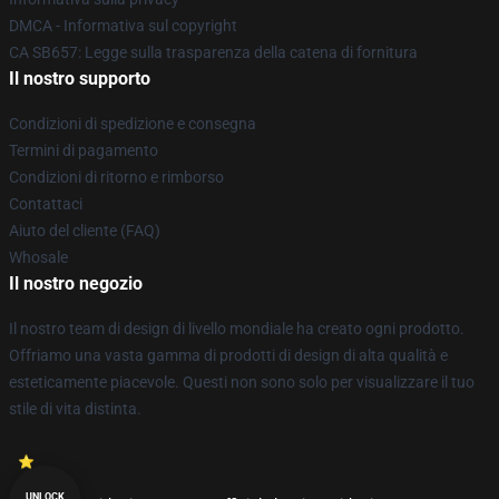
DMCA - Informativa sul copyright
CA SB657: Legge sulla trasparenza della catena di fornitura
Il nostro supporto
Condizioni di spedizione e consegna
Termini di pagamento
Condizioni di ritorno e rimborso
Contattaci
Aiuto del cliente (FAQ)
Whosale
Il nostro negozio
Il nostro team di design di livello mondiale ha creato ogni prodotto.
Offriamo una vasta gamma di prodotti di design di alta qualità e
esteticamente piacevole. Questi non sono solo per visualizzare il tuo
stile di vita distinta.
UNLOCK