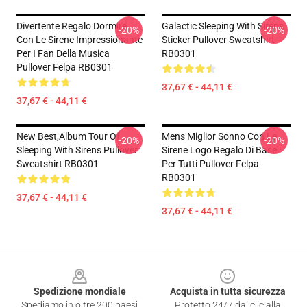
Divertente Regalo Dormire
Galactic Sleeping With Sirens
-20%
-20%
Con Le Sirene Impressionante
Sticker Pullover Sweatshirt
Per I Fan Della Musica
RB0301
Pullover Felpa RB0301
37,67 € - 44,11 €
37,67 € - 44,11 €
New Best,album Tour Of
Mens Miglior Sonno Con Le
-20%
-20%
Sleeping With Sirens Pullover
Sirene Logo Regalo Di Base
Sweatshirt RB0301
Per Tutti Pullover Felpa
RB0301
37,67 € - 44,11 €
37,67 € - 44,11 €
Footer
Spedizione mondiale
Acquista in tutta sicurezza
Spediamo in oltre 200 paesi
Protetto 24/7 dai clic alla