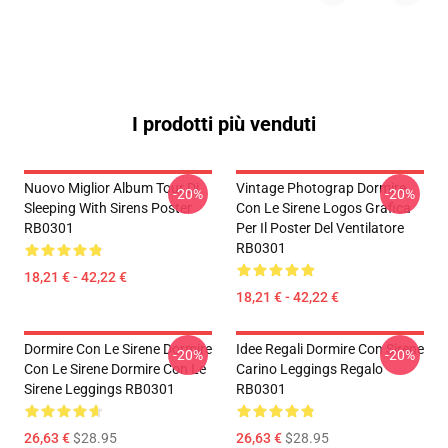
I prodotti più venduti
Nuovo Miglior Album Tour Di
Vintage Photograp Dormire
-20%
-20%
Sleeping With Sirens Poster
Con Le Sirene Logos Grafica
RB0301
Per Il Poster Del Ventilatore
RB0301
18,21 € - 42,22 €
18,21 € - 42,22 €
Dormire Con Le Sirene Dormire
Idee Regali Dormire Con Sirene
-20%
-20%
Con Le Sirene Dormire Con Le
Carino Leggings Regalo
Sirene Leggings RB0301
RB0301
26,63 €
$28.95
26,63 €
$28.95