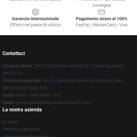
consegna
Garanzia internazionale
Pagamento sicuro al 100%
Offerto nel paese di utilizzo
PayPal / MasterCard / Visa
Contattaci
Il nostro ufficio
: 10425 Chalan San Antonio St. Tamuning, Guam
96913, Gu
Il nostro magazzino
: No. 64, Qinghang Street, Rongcheng Town,
Bozhou City, Fujian, CN
Orario
: 9AM – 5PM (Mon – Fri)
Email
: contact@sleepingwithsirensmerch.com
La nostra azienda
Su di noi
Termini e condizioni
Informativa sulla privacy