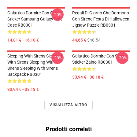
Galattico Dormire Con Sirene
Regali Di Giorno Che Dormono
-20%
Sticker Samsung Galaxy Soft
Con Sirene Festa Di Halloween
Case RB0301
Jigsaw Puzzle RB0301
14,81 € - 16,10 €
44,65 €
$48.54
Sleeping With Sirens Sleeping
Galattico Dormire Con Sirene
-20%
-20%
With Sirens Sleeping With
Sticker Zaino RB0301
Sirens Sleeping With Sirens
Backpack RB0301
33,94 € - 38,18 €
33,94 € - 38,18 €
VISUALIZZA ALTRO
Prodotti correlati