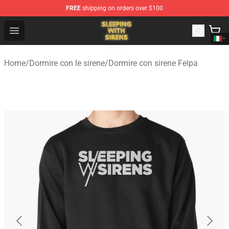
FREE
shipping on orders over $100
Sleeping With Sirens Store - Official Sleeping With Sire
Open menu
Home
/
Dormire con le sirene
/
Dormire con sirene Felpa