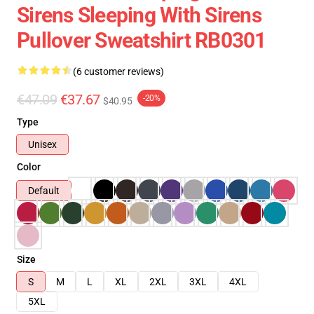
Sirens Sleeping With Sirens
Pullover Sweatshirt RB0301
(6 customer reviews)
€47.09
€37.67
-20%
$40.95
Type
Unisex
Color
Default
Size
S
M
L
XL
2XL
3XL
4XL
5XL