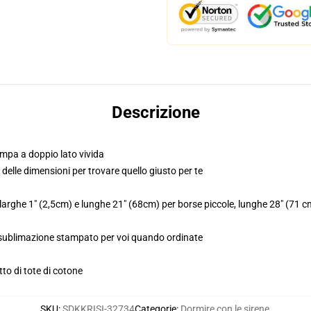
Descrizione
mpa a doppio lato vivida
o delle dimensioni per trovare quello giusto per te
o larghe 1" (2,5cm) e lunghe 21" (68cm) per borse piccole, lunghe 28" (71 
, sublimazione stampato per voi quando ordinate
to di tote di cotone
SKU
:
SDKKRISI-32734
Categorie
:
Dormire con le sirene
,