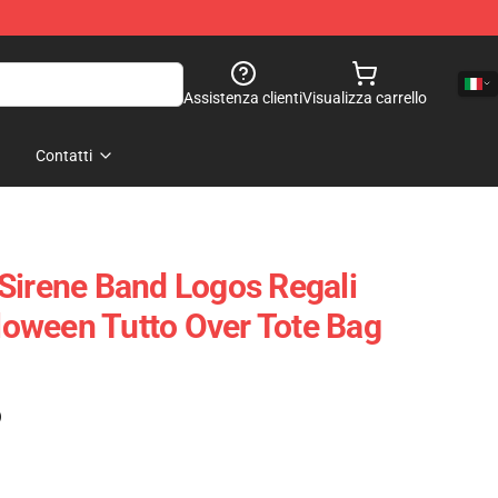
Assistenza clienti
Visualizza carrello
Contatti
Sirene Band Logos Regali
lloween Tutto Over Tote Bag
)