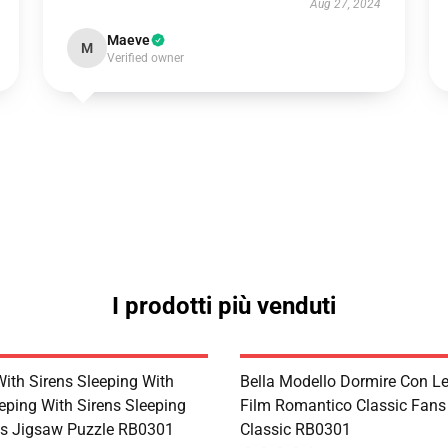
Aug 27, 2024
Maeve
M
Verified owner
I prodotti più venduti
With Sirens Sleeping With
Bella Modello Dormire Con Le
eping With Sirens Sleeping
Film Romantico Classic Fan
ns Jigsaw Puzzle RB0301
Classic RB0301