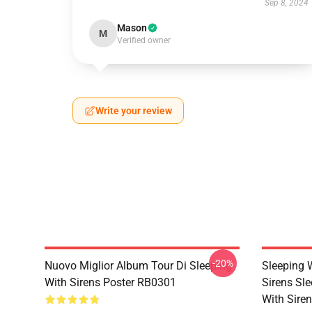
Sep 8, 2024
Mason
M
Verified owner
Write your review
-20%
Nuovo Miglior Album Tour Di Sleeping
Sleeping 
With Sirens Poster RB0301
Sirens Sle
With Sire