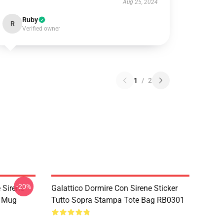
Aug 25, 2024
Ruby
R
Verified owner
1
/
2
-20%
 Sirene
Galattico Dormire Con Sirene Sticker
s Mug
Tutto Sopra Stampa Tote Bag RB0301