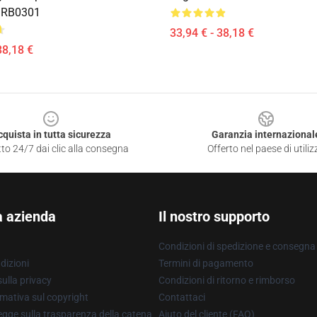
 RB0301
33,94 € - 38,18 €
38,18 €
cquista in tutta sicurezza
Garanzia internazional
to 24/7 dai clic alla consegna
Offerto nel paese di utiliz
a azienda
Il nostro supporto
Condizioni di spedizione e consegna
dizioni
Termini di pagamento
ulla privacy
Condizioni di ritorno e rimborso
mativa sul copyright
Contattaci
gge sulla trasparenza della catena
Aiuto del cliente (FAQ)