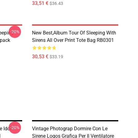
33,51 €
$36.43
-20%
eeping
New Best,album Tour Of Sleeping With
kpack
Sirens All Over Print Tote Bag RB0301
30,53 €
$33.19
-20%
e Idol
Vintage Photograp Dormire Con Le
1
Sirene Logos Grafica Per Il Ventilatore