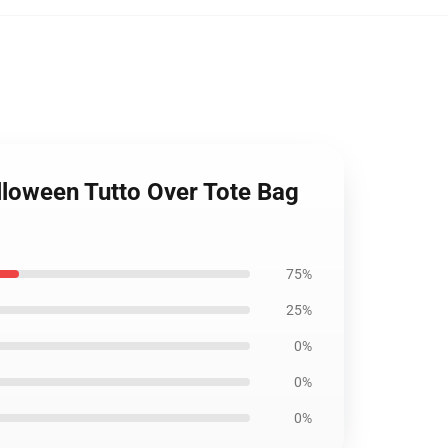
alloween Tutto Over Tote Bag
75%
25%
0%
0%
0%