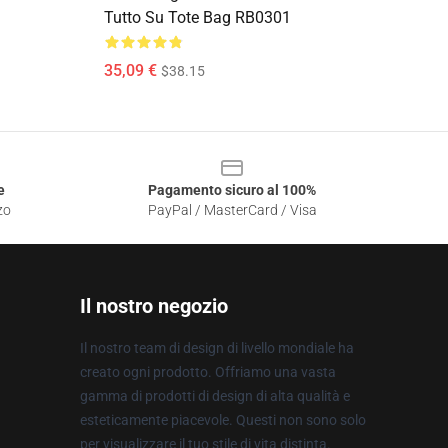
Tutto Su Tote Bag RB0301
35,09 €
$38.15
e
Pagamento sicuro al 100%
zo
PayPal / MasterCard / Visa
Il nostro negozio
Il nostro team di design di livello mondiale ha
creato ogni prodotto. Offriamo una vasta
gamma di prodotti di design di alta qualità e
esteticamente piacevole. Questi non sono solo
per visualizzare il tuo stile di vita distinta.