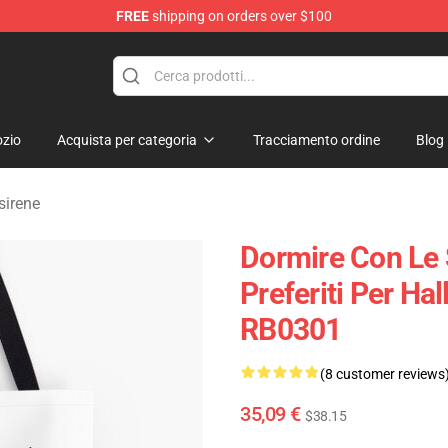
FREE
shipping on orders over $100
rens Merchandise Shop
zio
Acquista per categoria
Tracciamento ordine
Blog
sirene
Dormire Con Le 
Preferiti Per Ha
RB0301
(8 customer reviews
35,09 €
$38.15