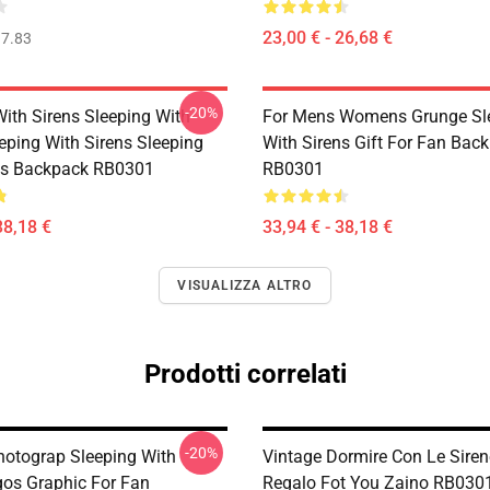
23,00 € - 26,68 €
7.83
-20%
With Sirens Sleeping With
For Mens Womens Grunge Sl
eping With Sirens Sleeping
With Sirens Gift For Fan Bac
ns Backpack RB0301
RB0301
38,18 €
33,94 € - 38,18 €
VISUALIZZA ALTRO
Prodotti correlati
-20%
hotograp Sleeping With
Vintage Dormire Con Le Siren
gos Graphic For Fan
Regalo Fot You Zaino RB030