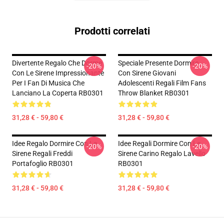
Prodotti correlati
Divertente Regalo Che Dorme
Speciale Presente Dormire
-20%
-20%
Con Le Sirene Impressionante
Con Sirene Giovani
Per I Fan Di Musica Che
Adolescenti Regali Film Fans
Lanciano La Coperta RB0301
Throw Blanket RB0301
31,28 € - 59,80 €
31,28 € - 59,80 €
Idee Regalo Dormire Con Le
Idee Regali Dormire Con Le
-20%
-20%
Sirene Regali Freddi
Sirene Carino Regalo Lavello
Portafoglio RB0301
RB0301
31,28 € - 59,80 €
31,28 € - 59,80 €
Footer