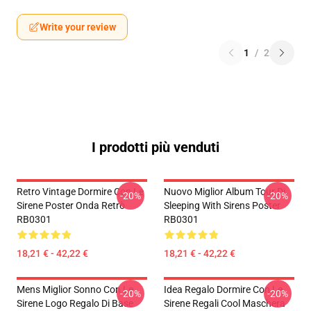
Write your review
1
/
2
I prodotti più venduti
Retro Vintage Dormire Con Le
Nuovo Miglior Album Tour Di
-20%
-20%
Sirene Poster Onda Retrò
Sleeping With Sirens Poster
RB0301
RB0301
18,21 € - 42,22 €
18,21 € - 42,22 €
Mens Miglior Sonno Con Le
Idea Regalo Dormire Con Le
-20%
-20%
Sirene Logo Regalo Di Base
Sirene Regali Cool Maschera