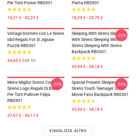
Per Tutti Poster RB0301
Piatta RB0301
18,21 € - 42,22 €
18,29 € - 20,70 €
Vintage Dormire Con Le Sirene
Sleeping With Sirens Sleeping
-20%
Idol Regalo Fot Si Jigsaw
With Sirens Sleeping With
Puzzle RB0301
Sirens Sleeping With Sirens
Backpack RB0301
44,65 €
$48.54
33,94 € - 38,18 €
Mens Miglior Sonno Con Le
Special Present Sleeping With
-20%
-20%
Sirene Logo Regalo Di Base
Sirens Youth Teenager Gifts
Per Tutti Pullover Felpa
Movie Fans Backpack RB0301
RB0301
33,94 € - 38,18 €
37,67 € - 44,11 €
VISUALIZZA ALTRO