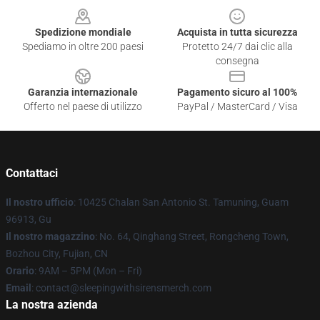
Spedizione mondiale
Acquista in tutta sicurezza
Spediamo in oltre 200 paesi
Protetto 24/7 dai clic alla
consegna
Garanzia internazionale
Pagamento sicuro al 100%
Offerto nel paese di utilizzo
PayPal / MasterCard / Visa
Contattaci
Il nostro ufficio
: 10425 Chalan San Antonio St. Tamuning, Guam
96913, Gu
Il nostro magazzino
: No. 64, Qinghang Street, Rongcheng Town,
Bozhou City, Fujian, CN
Orario
: 9AM – 5PM (Mon – Fri)
Email
: contact@sleepingwithsirensmerch.com
La nostra azienda