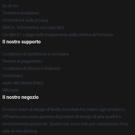
Su di noi
Termini e condizioni
Informativa sulla privacy
DMCA - Informativa sul copyright
CA SB657: Legge sulla trasparenza della catena di fornitura
Il nostro supporto
Condizioni di spedizione e consegna
Termini di pagamento
Condizioni di ritorno e rimborso
Contattaci
Aiuto del cliente (FAQ)
Whosale
Il nostro negozio
Il nostro team di design di livello mondiale ha creato ogni prodotto.
Offriamo una vasta gamma di prodotti di design di alta qualità e
esteticamente piacevole. Questi non sono solo per visualizzare il tuo
stile di vita distinta.