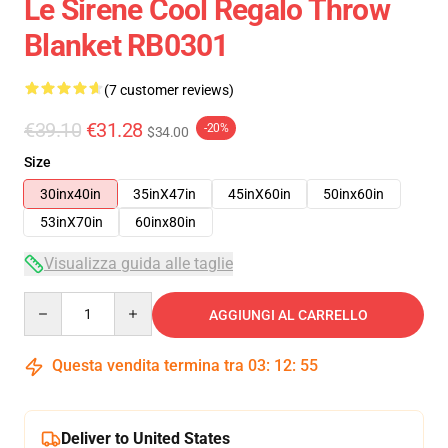
Le Sirene Cool Regalo Throw
Blanket RB0301
(7 customer reviews)
€39.10
€31.28
-20%
$34.00
Size
30inx40in
35inX47in
45inX60in
50inx60in
53inX70in
60inx80in
Visualizza guida alle taglie
Quantity
AGGIUNGI AL CARRELLO
Questa vendita termina tra
03
:
12
:
54
Deliver to United States