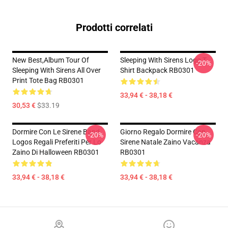
Prodotti correlati
New Best,album Tour Of
Sleeping With Sirens Logo T
-20%
Sleeping With Sirens All Over
Shirt Backpack RB0301
Print Tote Bag RB0301
33,94 € - 38,18 €
30,53 €
$33.19
Dormire Con Le Sirene Band
Giorno Regalo Dormire Con
-20%
-20%
Logos Regali Preferiti Per Lo
Sirene Natale Zaino Vacanza
Zaino Di Halloween RB0301
RB0301
33,94 € - 38,18 €
33,94 € - 38,18 €
Footer