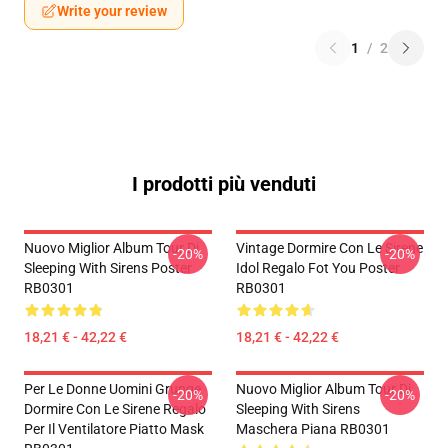
Write your review
1
/
2
I prodotti più venduti
Nuovo Miglior Album Tour Di
Vintage Dormire Con Le Sirene
-20%
-20%
Sleeping With Sirens Poster
Idol Regalo Fot You Poster
RB0301
RB0301
18,21 € - 42,22 €
18,21 € - 42,22 €
Per Le Donne Uomini Grunge
Nuovo Miglior Album Tour Di
-20%
-20%
Dormire Con Le Sirene Regalo
Sleeping With Sirens
Per Il Ventilatore Piatto Mask
Maschera Piana RB0301