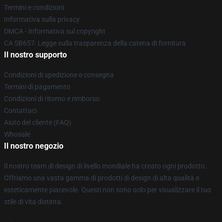
Termini e condizioni
Informativa sulla privacy
DMCA - Informativa sul copyright
CA SB657: Legge sulla trasparenza della catena di fornitura
Il nostro supporto
Condizioni di spedizione e consegna
Termini di pagamento
Condizioni di ritorno e rimborso
Contattaci
Aiuto del cliente (FAQ)
Whosale
Il nostro negozio
Il nostro team di design di livello mondiale ha creato ogni prodotto.
Offriamo una vasta gamma di prodotti di design di alta qualità e
esteticamente piacevole. Questi non sono solo per visualizzare il tuo
stile di vita distinta.