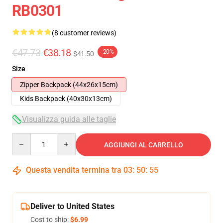
RB0301
(8 customer reviews)
€47.73
€38.18
-20%
$41.50
Size
Zipper Backpack (44x26x15cm)
Kids Backpack (40x30x13cm)
Visualizza guida alle taglie
Quantity
AGGIUNGI AL CARRELLO
Questa vendita termina tra
03
:
50
:
54
Deliver to United States
Cost to ship:
$6.99