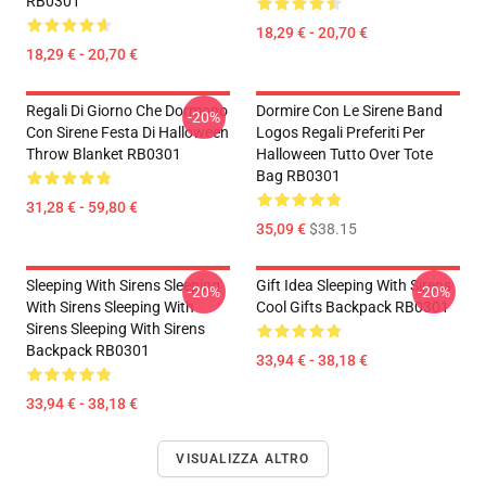
RB0301
18,29 € - 20,70 €
18,29 € - 20,70 €
Regali Di Giorno Che Dormono
Dormire Con Le Sirene Band
-20%
Con Sirene Festa Di Halloween
Logos Regali Preferiti Per
Throw Blanket RB0301
Halloween Tutto Over Tote
Bag RB0301
31,28 € - 59,80 €
35,09 €
$38.15
Sleeping With Sirens Sleeping
Gift Idea Sleeping With Sirens
-20%
-20%
With Sirens Sleeping With
Cool Gifts Backpack RB0301
Sirens Sleeping With Sirens
Backpack RB0301
33,94 € - 38,18 €
33,94 € - 38,18 €
VISUALIZZA ALTRO