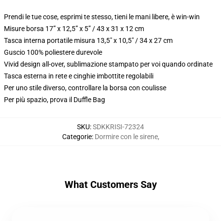
Prendi le tue cose, esprimi te stesso, tieni le mani libere, è win-win
Misure borsa 17” x 12,5” x 5” / 43 x 31 x 12 cm
Tasca interna portatile misura 13,5" x 10,5" / 34 x 27 cm
Guscio 100% poliestere durevole
Vivid design all-over, sublimazione stampato per voi quando ordinate
Tasca esterna in rete e cinghie imbottite regolabili
Per uno stile diverso, controllare la borsa con coulisse
Per più spazio, prova il Duffle Bag
SKU
:
SDKKRISI-72324
Categorie
:
Dormire con le sirene
,
What Customers Say