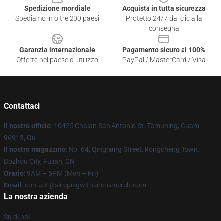
Spedizione mondiale
Acquista in tutta sicurezza
Spediamo in oltre 200 paesi
Protetto 24/7 dai clic alla
consegna
Garanzia internazionale
Pagamento sicuro al 100%
Offerto nel paese di utilizzo
PayPal / MasterCard / Visa
Contattaci
Il nostro ufficio
: 10425 Chalan San Antonio St. Tamuning, Guam
96913, Gu
Il nostro magazzino
: No. 64, Qinghang Street, Rongcheng Town,
Bozhou City, Fujian, CN
Orario
: 9AM – 5PM (Mon – Fri)
Email
: contact@sleepingwithsirensmerch.com
La nostra azienda
Su di noi