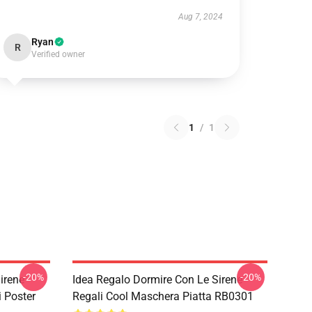
Aug 7, 2024
Ryan
R
Verified owner
1
/
1
-20%
-20%
irene
Idea Regalo Dormire Con Le Sirene
i Poster
Regali Cool Maschera Piatta RB0301