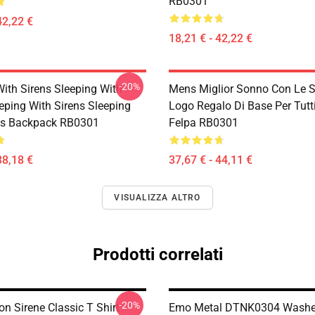
RB0301
42,22 €
18,21 € - 42,22 €
-20%
With Sirens Sleeping With
Mens Miglior Sonno Con Le S
eping With Sirens Sleeping
Logo Regalo Di Base Per Tutti
ns Backpack RB0301
Felpa RB0301
38,18 €
37,67 € - 44,11 €
VISUALIZZA ALTRO
Prodotti correlati
-20%
n Sirene Classic T Shirt
Emo Metal DTNK0304 Wash