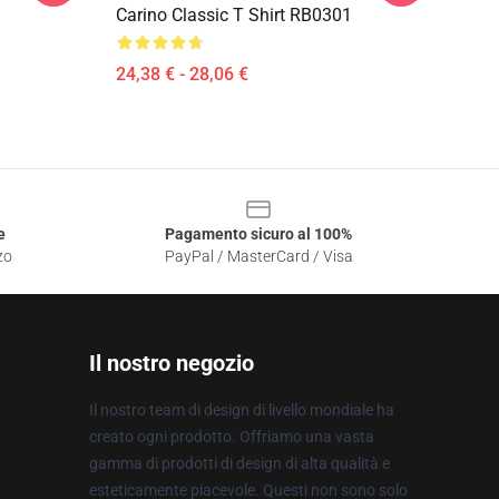
Carino Classic T Shirt RB0301
24,38 € - 28,06 €
e
Pagamento sicuro al 100%
zo
PayPal / MasterCard / Visa
Il nostro negozio
Il nostro team di design di livello mondiale ha
creato ogni prodotto. Offriamo una vasta
gamma di prodotti di design di alta qualità e
esteticamente piacevole. Questi non sono solo