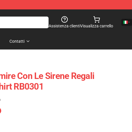
Assistenza clienti
Visualizza carrello
Contatti
mire Con Le Sirene Regali
Shirt RB0301
)