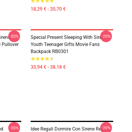
18,29 € - 20,70 €
-20%
-20%
irene
Special Present Sleeping With Sirens
 Pullover
Youth Teenager Gifts Movie Fans
Backpack RB0301
33,94 € - 38,18 €
-20%
-20%
ed
Idee Regali Dormire Con Sirene Regalo