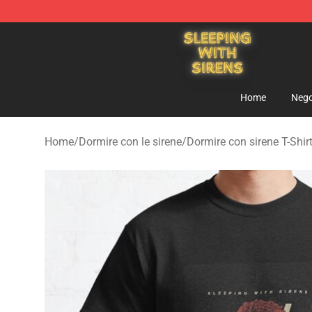
Sleeping With Sirens Store - Official Sleeping With Si
Home
Nego
Home
/
Dormire con le sirene
/
Dormire con sirene T-Shir