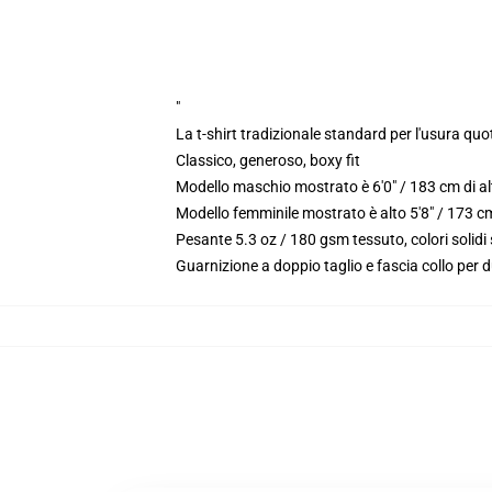
"
La t-shirt tradizionale standard per l'usura quo
Classico, generoso, boxy fit
Modello maschio mostrato è 6'0" / 183 cm di a
Modello femminile mostrato è alto 5'8" / 173 
Pesante 5.3 oz / 180 gsm tessuto, colori solid
Guarnizione a doppio taglio e fascia collo per d