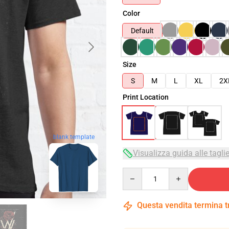
Color
Default
Size
S
M
L
XL
2X
Print Location
blank template
Visualizza guida alle tagli
Quantity
Questa vendita termina 