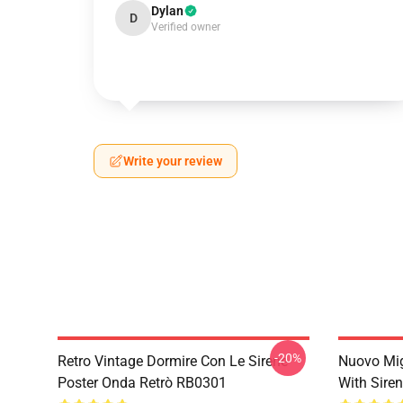
Dylan
D
Verified owner
Write your review
-20%
Retro Vintage Dormire Con Le Sirene
Nuovo Mig
Poster Onda Retrò RB0301
With Sire