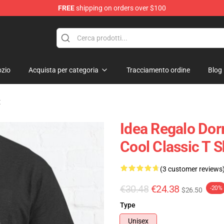
FREE
shipping on orders over $100
rens Merchandise Shop
zio
Acquista per categoria
Tracciamento ordine
Blog
t
Idea Regalo Dor
Cool Classic T 
(3 customer reviews
€30.48
€24.38
-20%
$26.50
Type
Unisex