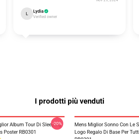
Nov 29, 2024
Lydia
L
Verified owner
I prodotti più venduti
-20%
lior Album Tour Di Sleeping
Mens Miglior Sonno Con Le S
ns Poster RB0301
Logo Regalo Di Base Per Tutt