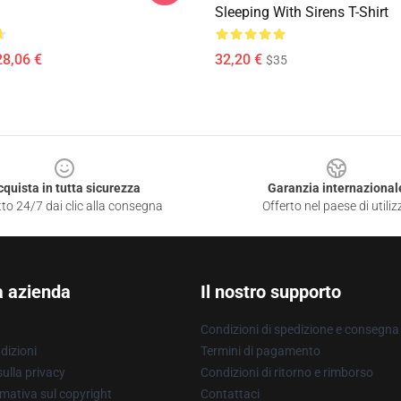
Sleeping With Sirens T-Shirt
28,06 €
32,20 €
$35
cquista in tutta sicurezza
Garanzia internazional
to 24/7 dai clic alla consegna
Offerto nel paese di utiliz
a azienda
Il nostro supporto
Condizioni di spedizione e consegna
dizioni
Termini di pagamento
ulla privacy
Condizioni di ritorno e rimborso
mativa sul copyright
Contattaci