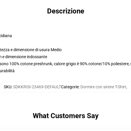
Descrizione
tidiana
ltezza e dimensione di usura Medio
cm e dimensione indossante
i sono 100% cotone preshrunk, calore grigio è 90% cotone/10% poliestere,
urabilità
SKU
:
SDKKRISI-23469-DEFAULT
Categorie
:
Dormire con sirene T-Shirt
,
What Customers Say