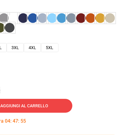
L
3XL
4XL
5XL
e
AGGIUNGI AL CARRELLO
tra
04
:
47
:
54