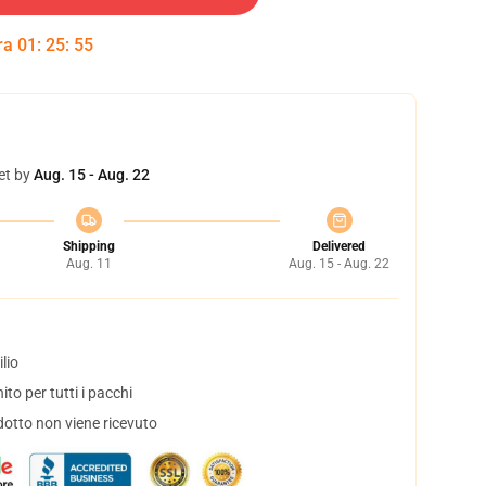
tra
01
:
25
:
55
et by
Aug. 15 - Aug. 22
Shipping
Delivered
Aug. 11
Aug. 15 - Aug. 22
lio
to per tutti i pacchi
dotto non viene ricevuto