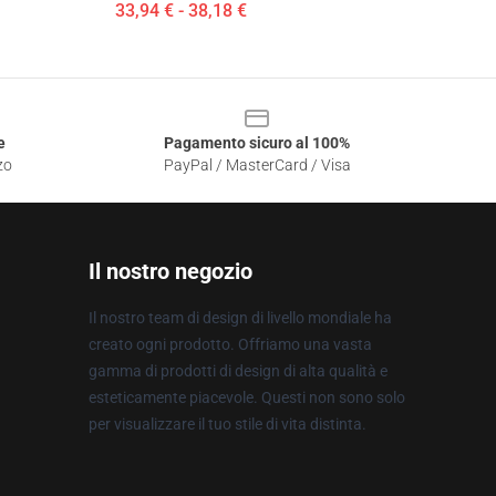
33,94 € - 38,18 €
e
Pagamento sicuro al 100%
zo
PayPal / MasterCard / Visa
Il nostro negozio
Il nostro team di design di livello mondiale ha
creato ogni prodotto. Offriamo una vasta
gamma di prodotti di design di alta qualità e
esteticamente piacevole. Questi non sono solo
per visualizzare il tuo stile di vita distinta.