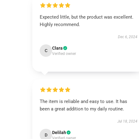
Expected little, but the product was excellent.
Highly recommend.
Dec 6, 2024
Clara
C
Verified owner
The item is reliable and easy to use. It has
been a great addition to my daily routine.
Jul 18, 2024
Delilah
D
Verified owner