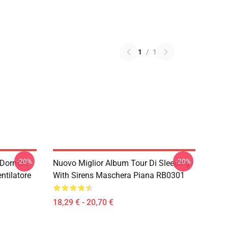
1
/
1
-20%
-20%
 Dormire
Nuovo Miglior Album Tour Di Sleeping
ntilatore
With Sirens Maschera Piana RB0301
18,29 € - 20,70 €