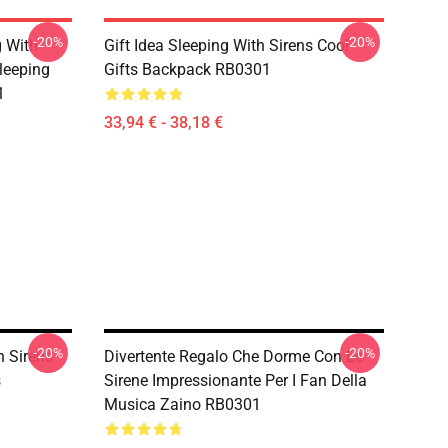
-20%
-20%
g With
Gift Idea Sleeping With Sirens Cool
leeping
Gifts Backpack RB0301
1
33,94 € - 38,18 €
-20%
-20%
h Sirens
Divertente Regalo Che Dorme Con Le
s
Sirene Impressionante Per I Fan Della
Musica Zaino RB0301