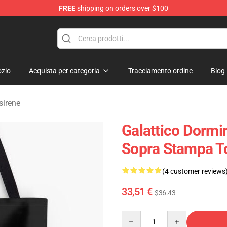
FREE
shipping on orders over $100
rens Merchandise Shop
zio
Acquista per categoria
Tracciamento ordine
Blog
sirene
Galattico Dormir
Sopra Stampa T
(4 customer reviews
33,51 €
$36.43
Quantity