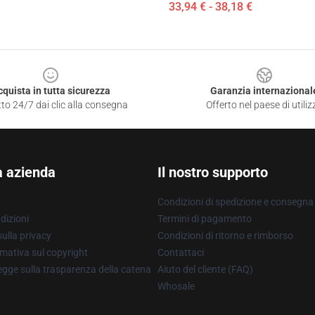
33,94 € - 38,18 €
cquista in tutta sicurezza
Garanzia internazional
to 24/7 dai clic alla consegna
Offerto nel paese di utiliz
a azienda
Il nostro supporto
Condizioni di spedizione e consegna
dizioni
Termini di pagamento
ulla privacy
Condizioni di ritorno e rimborso
mativa sul copyright
Contattaci
gge sulla trasparenza della catena
Aiuto del cliente (FAQ)
Whosale