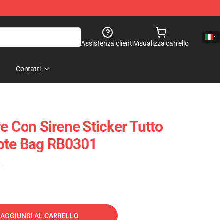
Assistenza clienti
Visualizza carrello
Contatti
e Con Sirene Sticker Tutto
ote Bag RB0301
)
AGGIUNGI AL CARRELLO