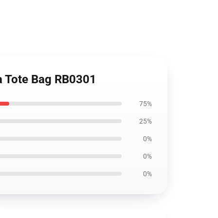
pa Tote Bag RB0301
75%
25%
0%
0%
0%