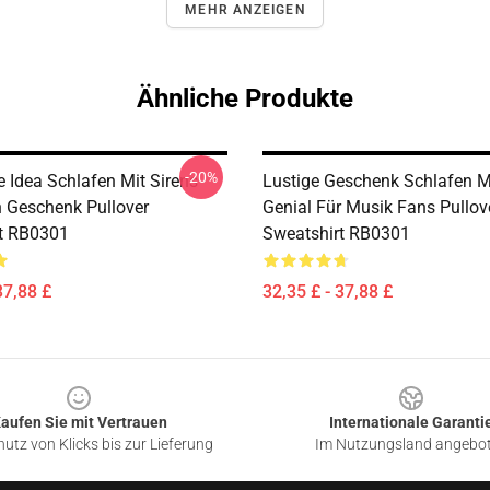
MEHR ANZEIGEN
Ähnliche Produkte
-20%
 Idea Schlafen Mit Sirens
Lustige Geschenk Schlafen M
n Geschenk Pullover
Genial Für Musik Fans Pullov
t RB0301
Sweatshirt RB0301
37,88 £
32,35 £ - 37,88 £
aufen Sie mit Vertrauen
Internationale Garanti
utz von Klicks bis zur Lieferung
Im Nutzungsland angebo