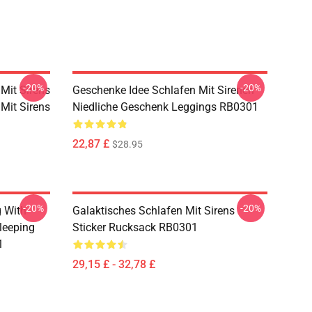
-20%
-20%
 Mit Sirens
Geschenke Idee Schlafen Mit Sirenen
 Mit Sirens
Niedliche Geschenk Leggings RB0301
22,87 £
$28.95
-20%
-20%
g With
Galaktisches Schlafen Mit Sirens
leeping
Sticker Rucksack RB0301
1
29,15 £ - 32,78 £