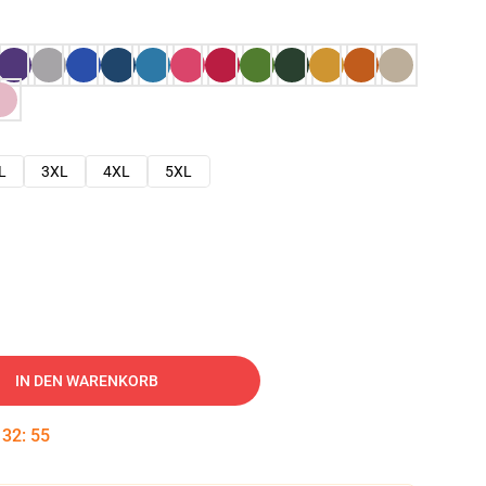
L
3XL
4XL
5XL
IN DEN WARENKORB
:
32
:
54