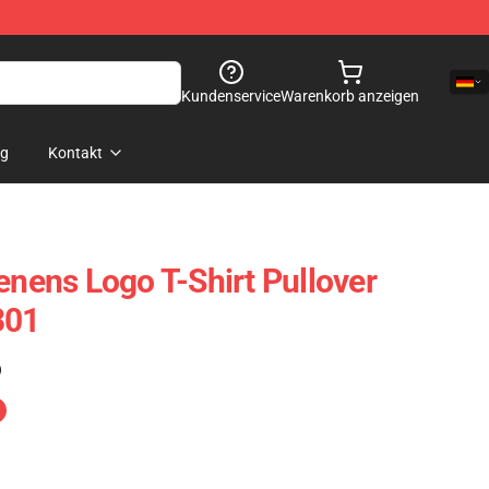
Kundenservice
Warenkorb anzeigen
og
Kontakt
enens Logo T-Shirt Pullover
301
)