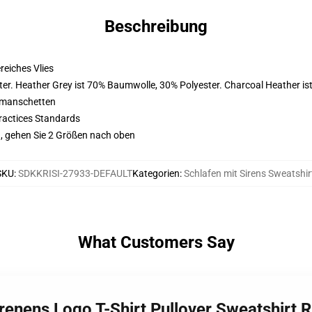
Beschreibung
eiches Vlies
er. Heather Grey ist 70% Baumwolle, 30% Polyester. Charcoal Heather i
nmanschetten
ractices Standards
, gehen Sie 2 Größen nach oben
SKU
:
SDKKRISI-27933-DEFAULT
Kategorien
:
Schlafen mit Sirens Sweatshir
What Customers Say
irenens Logo T-Shirt Pullover Sweatshirt