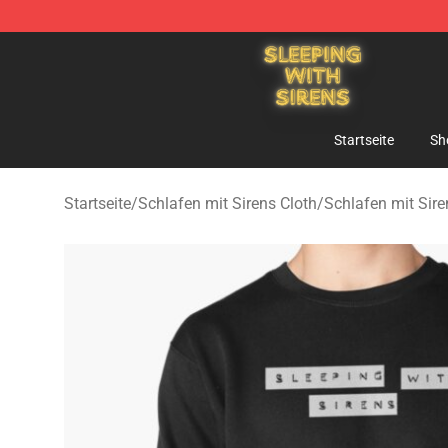
Sleeping With Sirens Store - Official Sleeping With Si
Startseite
Sh
Startseite
/
Schlafen mit Sirens Cloth
/
Schlafen mit Sire