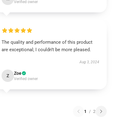
Verified owner
The quality and performance of this product
are exceptional; I couldn’t be more pleased.
Aug 3, 2024
Zoe
Z
Verified owner
1
/
2