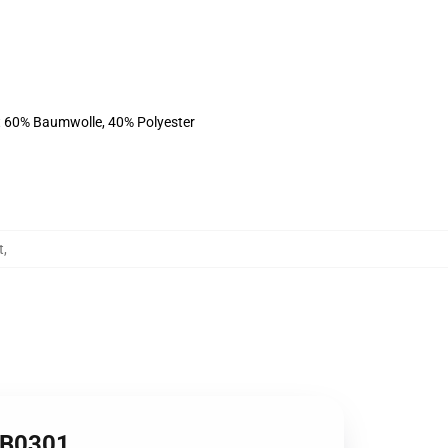
st 60% Baumwolle, 40% Polyester
t
,
 RB0301