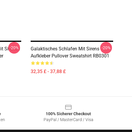
-20%
-20%
it Sirenen
Galaktisches Schlafen Mit Sirens
er
Aufkleber Pullover Sweatshirt RB0301
32,35 £ - 37,88 £
e
100% Sicherer Checkout
ten
PayPal / MasterCard / Visa