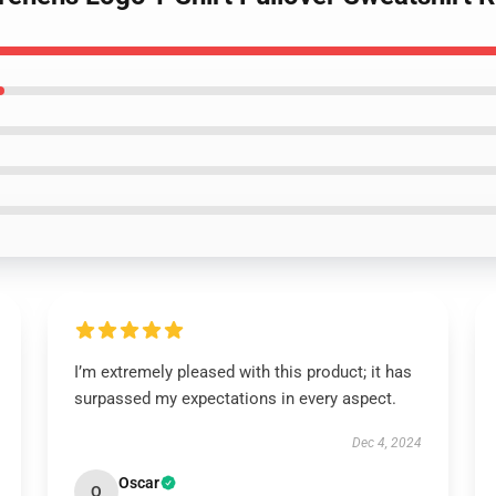
I’m extremely pleased with this product; it has
surpassed my expectations in every aspect.
Dec 4, 2024
Oscar
O