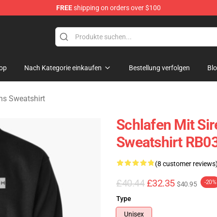
FREE
shipping on orders over $100
rens Merchandise Shop
op
Nach Kategorie einkaufen
Bestellung verfolgen
Bl
ns Sweatshirt
Schlafen Mit Sir
Sweatshirt RB0
(8 customer reviews
£40.44
£32.35
-20%
$40.95
Type
Unisex