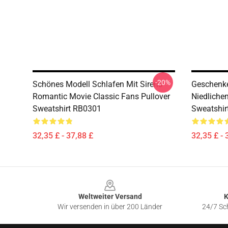
-20%
Schönes Modell Schlafen Mit Sirens
Geschenke
Romantic Movie Classic Fans Pullover
Niedliche
Sweatshirt RB0301
Sweatshir
32,35 £ - 37,88 £
32,35 £ - 
Footer
Weltweiter Versand
K
Wir versenden in über 200 Länder
24/7 Sch