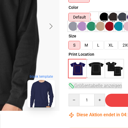
Color
Default
Size
S
M
L
XL
2X
Print Location
blank template
Größentabelle anzeigen
Quantity
Diese Aktion endet in
04