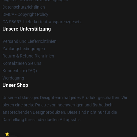
Datenschutzrichtlinien
DMCA - Copyright Policy
CA SB657: Lieferkettentransparenzgesetz
Unsere Unterstützung
Versand und Lieferrichtlinien
Zahlungsbedingungen
Return & Refund Richtlinien
Kontaktieren Sie uns
Kundenhilfe (FAQ)
Werdegang
Unser Shop
Unser erstklassiges Designteam hat jedes Produkt geschaffen. Wir
bieten eine breite Palette von hochwertigen und ästhetisch
ansprechenden Designprodukten. Diese sind nicht nur für die
Darstellung Ihres individuellen Alltagsstils.