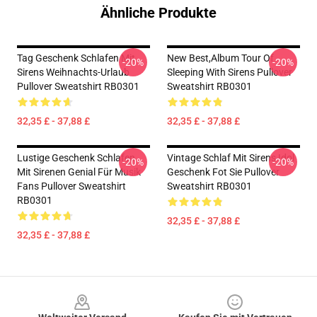
Ähnliche Produkte
Tag Geschenk Schlafen Mit
New Best,album Tour Of
-20%
-20%
Sirens Weihnachts-Urlaub
Sleeping With Sirens Pullover
Pullover Sweatshirt RB0301
Sweatshirt RB0301
32,35 £ - 37,88 £
32,35 £ - 37,88 £
Lustige Geschenk Schlafen
Vintage Schlaf Mit Sirens Idol
-20%
-20%
Mit Sirenen Genial Für Musik
Geschenk Fot Sie Pullover
Fans Pullover Sweatshirt
Sweatshirt RB0301
RB0301
32,35 £ - 37,88 £
32,35 £ - 37,88 £
Footer