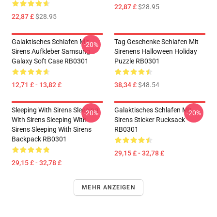
22,87 £
$28.95
22,87 £
$28.95
Galaktisches Schlafen Mit
Tag Geschenke Schlafen Mit
-20%
Sirens Aufkleber Samsung
Sirenens Halloween Holiday
Galaxy Soft Case RB0301
Puzzle RB0301
12,71 £ - 13,82 £
38,34 £
$48.54
Sleeping With Sirens Sleeping
Galaktisches Schlafen Mit
-20%
-20%
With Sirens Sleeping With
Sirens Sticker Rucksack
Sirens Sleeping With Sirens
RB0301
Backpack RB0301
29,15 £ - 32,78 £
29,15 £ - 32,78 £
MEHR ANZEIGEN