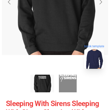
blank template
Sleeping With Sirens Sleeping