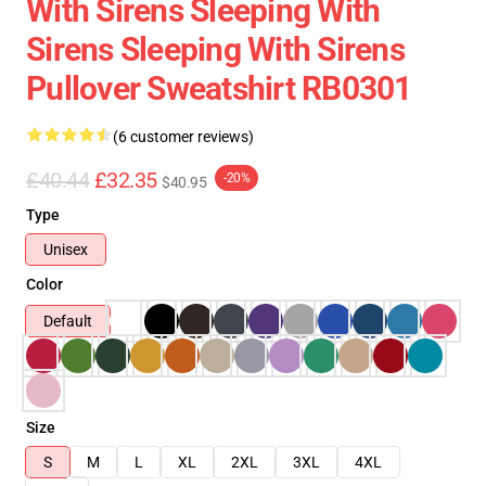
With Sirens Sleeping With
Sirens Sleeping With Sirens
Pullover Sweatshirt RB0301
(6 customer reviews)
£40.44
£32.35
-20%
$40.95
Type
Unisex
Color
Default
Size
S
M
L
XL
2XL
3XL
4XL