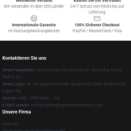
Weltweiter Versand
Kaufen Sie mit Vertrauen
Wir versenden in über 200 Länder
24/7 Schutz von Klicks bis zur
Lieferung
Internationale Garantie
100% Sicherer Checkout
Im Nutzungsland angeboten
PayPal / MasterCard / Visa
Kontaktieren Sie uns
Unser Hauptbüro
: 10425 Chalan San Antonio St. Tamuning, Guam
96913, Gu
Unser Lager
: Nr. 64, Qinghang Street, Rongcheng Town, Bozhou City,
Fujian, CN
Geruch
: 9AM – 5PM (Mon – Fri)
E-Mail senden
: contact@sleepingwithsirensmerch.com
Unsere Firma
Über uns
Allgemeine Geschäftsbedingungen