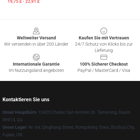
19,75 £ - 22,91 £
Footer
Weltweiter Versand
Kaufen Sie mit Vertrauen
Wir versenden in über 200 Länder
24/7 Schutz von Klicks bis zur
Lieferung
Internationale Garantie
100% Sicherer Checkout
Im Nutzungsland angeboten
PayPal / MasterCard / Visa
Kontaktieren Sie uns
Unser Hauptbüro
: 10425 Chalan San Antonio St. Tamuning, Guam
96913, Gu
Unser Lager
: Nr. 64, Qinghang Street, Rongcheng Town, Bozhou City,
Fujian, CN