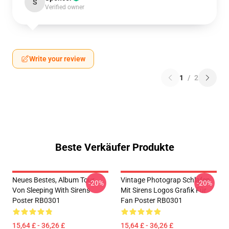
S
Verified owner
Write your review
1
/
2
Beste Verkäufer Produkte
Neues Bestes, Album Tour
Vintage Photograp Schlafen
-20%
-20%
Von Sleeping With Sirens
Mit Sirens Logos Grafik Für
Poster RB0301
Fan Poster RB0301
15,64 £ - 36,26 £
15,64 £ - 36,26 £