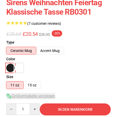
Sirens Weihnachten Feiertag
Klassische Tasse RB0301
(7 customer reviews)
£25.68
£20.54
-20%
$26.00
Type
Ceramic Mug
Accent Mug
Color
Size
11 oz
15 oz
Größentabelle anzeigen
Quantity
IN DEN WARENKORB