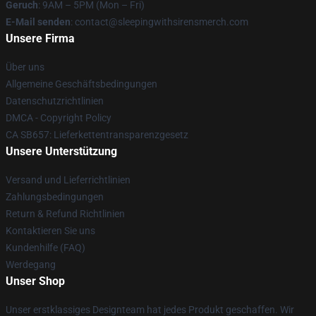
Geruch
: 9AM – 5PM (Mon – Fri)
E-Mail senden
: contact@sleepingwithsirensmerch.com
Unsere Firma
Über uns
Allgemeine Geschäftsbedingungen
Datenschutzrichtlinien
DMCA - Copyright Policy
CA SB657: Lieferkettentransparenzgesetz
Unsere Unterstützung
Versand und Lieferrichtlinien
Zahlungsbedingungen
Return & Refund Richtlinien
Kontaktieren Sie uns
Kundenhilfe (FAQ)
Werdegang
Unser Shop
Unser erstklassiges Designteam hat jedes Produkt geschaffen. Wir