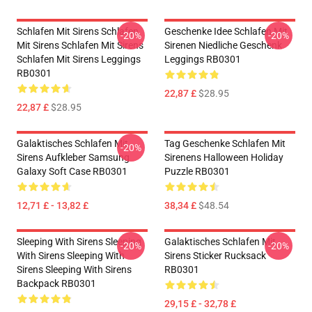
Schlafen Mit Sirens Schlafen
Geschenke Idee Schlafen Mit
-20%
-20%
Mit Sirens Schlafen Mit Sirens
Sirenen Niedliche Geschenk
Schlafen Mit Sirens Leggings
Leggings RB0301
RB0301
22,87 £
$28.95
22,87 £
$28.95
Galaktisches Schlafen Mit
Tag Geschenke Schlafen Mit
-20%
Sirens Aufkleber Samsung
Sirenens Halloween Holiday
Galaxy Soft Case RB0301
Puzzle RB0301
12,71 £ - 13,82 £
38,34 £
$48.54
Sleeping With Sirens Sleeping
Galaktisches Schlafen Mit
-20%
-20%
With Sirens Sleeping With
Sirens Sticker Rucksack
Sirens Sleeping With Sirens
RB0301
Backpack RB0301
29,15 £ - 32,78 £