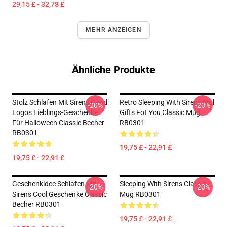
29,15 £ - 32,78 £
MEHR ANZEIGEN
Ähnliche Produkte
Stolz Schlafen Mit Sirens Band
Retro Sleeping With Sirens Idol
-20%
-20%
Logos Lieblings-Geschenke
Gifts Fot You Classic Mug
Für Halloween Classic Becher
RB0301
RB0301
19,75 £ - 22,91 £
19,75 £ - 22,91 £
Geschenkidee Schlafen Mit
Sleeping With Sirens Classic
-20%
-20%
Sirens Cool Geschenke Classic
Mug RB0301
Becher RB0301
19,75 £ - 22,91 £