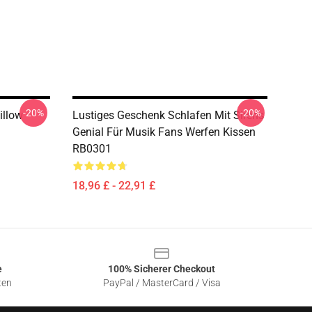
-20%
-20%
illow
Lustiges Geschenk Schlafen Mit Sirens
Genial Für Musik Fans Werfen Kissen
RB0301
18,96 £ - 22,91 £
e
100% Sicherer Checkout
ten
PayPal / MasterCard / Visa