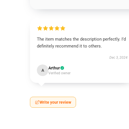
The item matches the description perfectly. I’d
definitely recommend it to others.
Dec 3, 2024
Arthur
A
Verified owner
Write your review