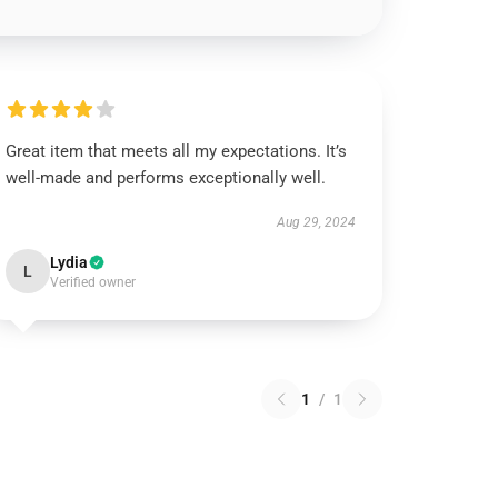
Great item that meets all my expectations. It’s
well-made and performs exceptionally well.
Aug 29, 2024
Lydia
L
Verified owner
1
/
1