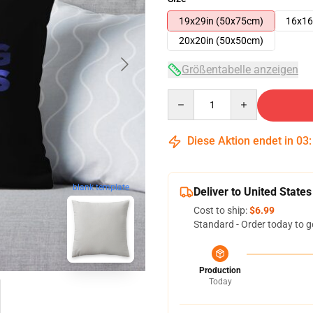
19x29in (50x75cm)
16x16
20x20in (50x50cm)
Größentabelle anzeigen
Quantity
Diese Aktion endet in
03
blank template
Deliver to United States
Cost to ship:
$6.99
Standard - Order today to g
Production
Today