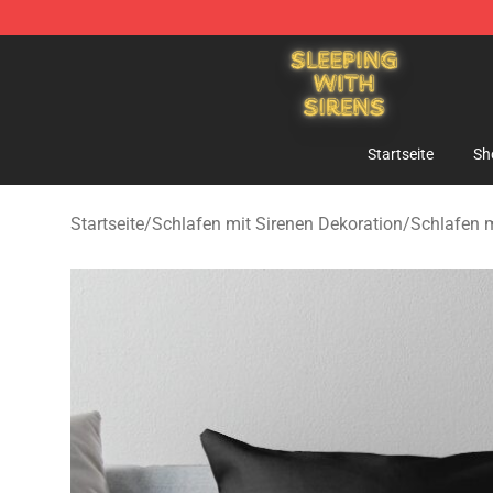
Sleeping With Sirens Store - Official Sleeping With Si
Startseite
Sh
Startseite
/
Schlafen mit Sirenen Dekoration
/
Schlafen m