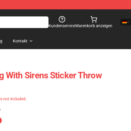
Kundenservice
Warenkorb anzeigen
og
Kontakt
g With Sirens Sticker Throw
 is not included.
)