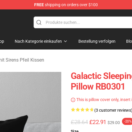
FREE
shipping on orders over $100
rens Merchandise Shop
op
Nach Kategorie einkaufen
Bestellung verfolgen
Bl
it Sirens Pfeil Kissen
Galactic Sleepin
Pillow RB0301
This is pillow cover only, insert
(3 customer reviews
£28.64
£22.91
-20%
$29.00
Size