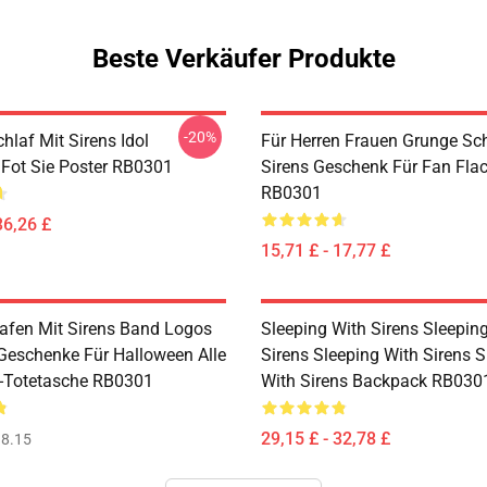
Beste Verkäufer Produkte
-20%
hlaf Mit Sirens Idol
Für Herren Frauen Grunge Sc
Fot Sie Poster RB0301
Sirens Geschenk Für Fan Fla
RB0301
36,26 £
15,71 £ - 17,77 £
lafen Mit Sirens Band Logos
Sleeping With Sirens Sleepin
-Geschenke Für Halloween Alle
Sirens Sleeping With Sirens S
-Totetasche RB0301
With Sirens Backpack RB030
29,15 £ - 32,78 £
8.15