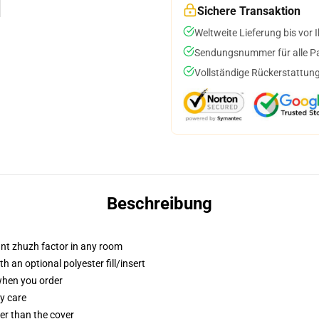
Sichere Transaktion
Weltweite Lieferung bis vor I
Sendungsnummer für alle Pak
Vollständige Rückerstattung
Beschreibung
tant zhuzh factor in any room
 an optional polyester fill/insert
 when you order
y care
gger than the cover