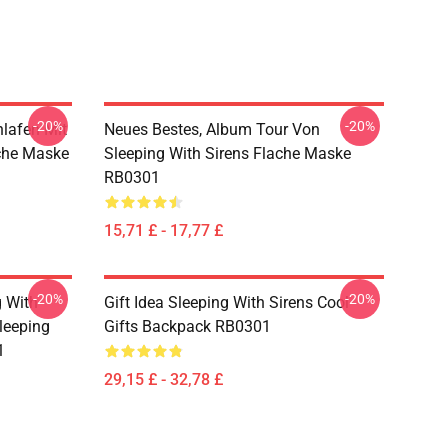
-20%
-20%
hlafen Mit
Neues Bestes, Album Tour Von
che Maske
Sleeping With Sirens Flache Maske
RB0301
15,71 £ - 17,77 £
-20%
-20%
g With
Gift Idea Sleeping With Sirens Cool
leeping
Gifts Backpack RB0301
1
29,15 £ - 32,78 £