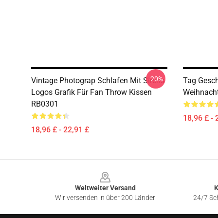
-20%
Vintage Photograp Schlafen Mit Sirens
Tag Gesch
Logos Grafik Für Fan Throw Kissen
Weihnacht
RB0301
18,96 £ - 
18,96 £ - 22,91 £
Footer
Weltweiter Versand
K
Wir versenden in über 200 Länder
24/7 Sch