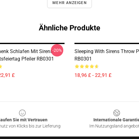
MEHR ANZEIGEN
Ähnliche Produkte
-20%
enk Schlafen Mit Sirens
Sleeping With Sirens Throw P
sfeiertag Pfeiler RB0301
RB0301
22,91 £
18,96 £ - 22,91 £
aufen Sie mit Vertrauen
Internationale Garanti
utz von Klicks bis zur Lieferung
Im Nutzungsland angebo