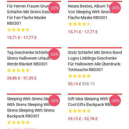
Für Herren Frauen Grunge
Neues Bestes, Album Tour
-20%
-20%
Schlafen Mit Sirens Geschenk
Von Sleeping With Sirens
Für Fan Flache Maske
Flache Maske RB0301
RB0301
15,71 £ - 17,77 £
15,71 £ - 17,77 £
Tag Geschenke Schlafen Mit
Stolz Schlafen Mit Sirens Band
-20%
Sirens Halloween Urlaub
Logos Lieblings-Geschenke
Werde Blanket RB0301
Für Halloween Alle Überdruck-
Totetasche RB0301
26,86 £ - 51,35 £
30,13 £
$38.15
Sleeping With Sirens Sleeping
Gift Idea Sleeping With Sirens
-20%
-20%
With Sirens Sleeping With
Cool Gifts Backpack RB0301
Sirens Sleeping With Sirens
Backpack RB0301
29,15 £ - 32,78 £