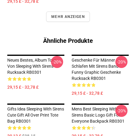
29,15 £ - 32,78 £
MEHR ANZEIGEN
Ähnliche Produkte
Neues Bestes, Album Tour
Geschenke Für Männer
-20%
-20%
Von Sleeping With Sirens
Schlafen Mit Sirens Band
Rucksack RB0301
Funny Graphic Geschenke
Rucksack RB0301
29,15 £ - 32,78 £
29,15 £ - 32,78 £
Gifts Idea Sleeping With Sirens
Mens Best Sleeping With
-20%
Cute Gift All Over Print Tote
Sirens Basic Logo Gift For
Bag RB0301
Everyone Backpack RB0301