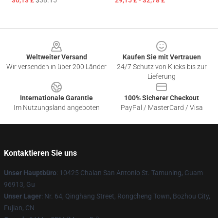
30,13 £
$38.15
29,15 £ - 32,78 £
Footer
Weltweiter Versand
Kaufen Sie mit Vertrauen
Wir versenden in über 200 Länder
24/7 Schutz von Klicks bis zur
Lieferung
Internationale Garantie
100% Sicherer Checkout
Im Nutzungsland angeboten
PayPal / MasterCard / Visa
Kontaktieren Sie uns
Unser Hauptbüro
: 10425 Chalan San Antonio St. Tamuning, Guam
96913, Gu
Unser Lager
: Nr. 64, Qinghang Street, Rongcheng Town, Bozhou City,
Fujian, CN