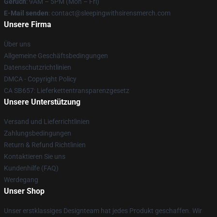
Geruch
: 9AM – 5PM (Mon – Fri)
E-Mail senden
: contact@sleepingwithsirensmerch.com
Unsere Firma
Über uns
Allgemeine Geschäftsbedingungen
Datenschutzrichtlinien
DMCA - Copyright Policy
CA SB657: Lieferkettentransparenzgesetz
Unsere Unterstützung
Versand und Lieferrichtlinien
Zahlungsbedingungen
Return & Refund Richtlinien
Kontaktieren Sie uns
Kundenhilfe (FAQ)
Werdegang
Unser Shop
Unser erstklassiges Designteam hat jedes Produkt geschaffen. Wir