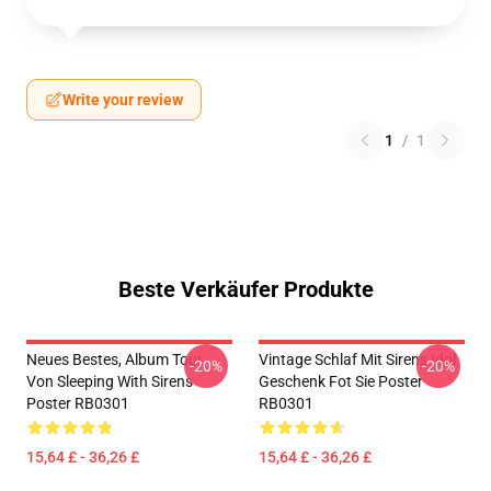
Write your review
1
/
1
Beste Verkäufer Produkte
Neues Bestes, Album Tour
Vintage Schlaf Mit Sirens Idol
-20%
-20%
Von Sleeping With Sirens
Geschenk Fot Sie Poster
Poster RB0301
RB0301
15,64 £ - 36,26 £
15,64 £ - 36,26 £