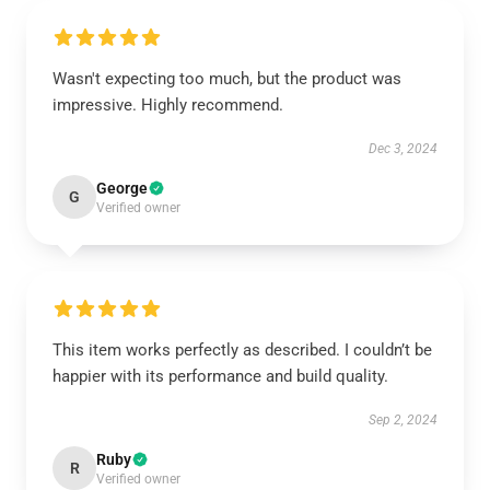
Wasn't expecting too much, but the product was
impressive. Highly recommend.
Dec 3, 2024
George
G
Verified owner
This item works perfectly as described. I couldn’t be
happier with its performance and build quality.
Sep 2, 2024
Ruby
R
Verified owner