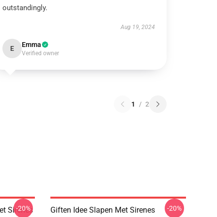
outstandingly.
Aug 19, 2024
Emma
E
Verified owner
1
/
2
-20%
-20%
et Sirenes
Giften Idee Slapen Met Sirenes