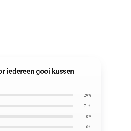
or iedereen gooi kussen
29%
71%
0%
0%