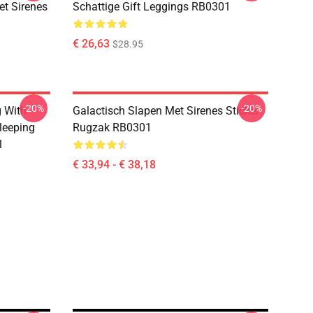
et Sirenes
Schattige Gift Leggings RB0301
€ 26,63
$28.95
-20%
-20%
g With
Galactisch Slapen Met Sirenes Sticker
leeping
Rugzak RB0301
1
€ 33,94 - € 38,18