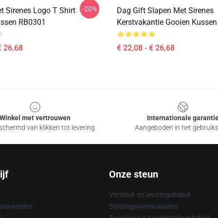
-20%
t Sirenes Logo T Shirt
Dag Gift Slapen Met Sirenes
ussen RB0301
Kerstvakantie Gooien Kusse
€ 26,68
€ 22,08 - € 26,68
Winkel met vertrouwen
Internationale garanti
chermd van klikken tot levering
Aangeboden in het gebruik
jf
Onze steun
Verzend- en leveringsbeleid
oorwaarden
Betalingsvoorwaarden