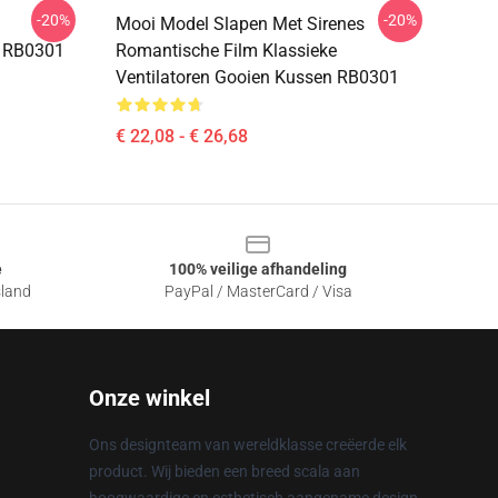
-20%
-20%
Mooi Model Slapen Met Sirenes
n RB0301
Romantische Film Klassieke
Ventilatoren Gooien Kussen RB0301
€ 22,08 - € 26,68
e
100% veilige afhandeling
sland
PayPal / MasterCard / Visa
Onze winkel
Ons designteam van wereldklasse creëerde elk
product. Wij bieden een breed scala aan