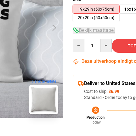
19x29in (50x75cm)
16x16
20x20in (50x50cm)
Bekijk maattabel
Quantity
TOE
Deze uitverkoop eindigt 
blank template
Deliver to United States
Cost to ship:
$6.99
Standard - Order today to g
Production
Today