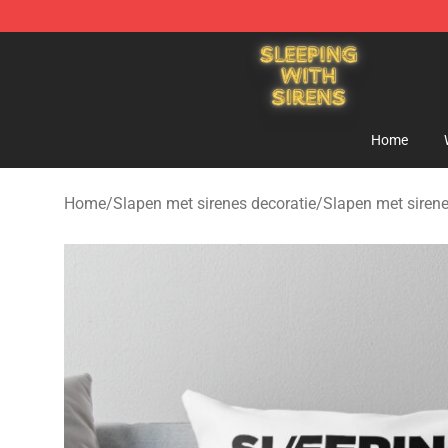
Sleeping With Sirens Store - Official Sleeping With Si
Home
Home
/
Slapen met sirenes decoratie
/
Slapen met siren