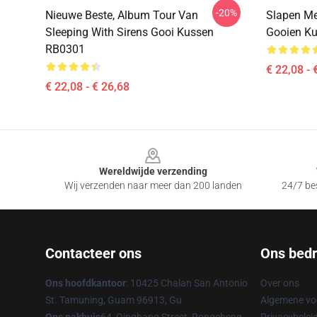
-20%
Nieuwe Beste, Album Tour Van
Slapen Me
Sleeping With Sirens Gooi Kussen
Gooien K
RB0301
€ 22,08 - 
€ 22,08 - € 26,68
Footer
Wereldwijde verzending
Wij verzenden naar meer dan 200 landen
24/7 bes
Contacteer ons
Ons bedri
Ons hoofdkantoor
: 10425 Chalan San Antonio
Over ons
St. Tamuning, Guam 96913, Gu
Algemene v