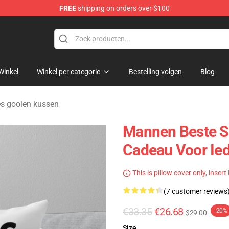
FREE
shipping on orders over $100
rens Merchandise Shop
Winkel
Winkel per categorie
Bestelling volgen
Blog
es gooien kussen
Mannen Beste Sl
Cadeau Voor Ie
This is pillow cover only, insert
(7 customer reviews
€33.35
€26.68
-20%
$29.00
Size