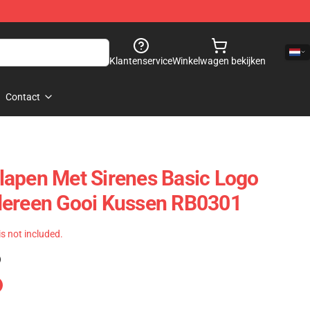
Klantenservice
Winkelwagen bekijken
Contact
apen Met Sirenes Basic Logo
dereen Gooi Kussen RB0301
 is not included.
)