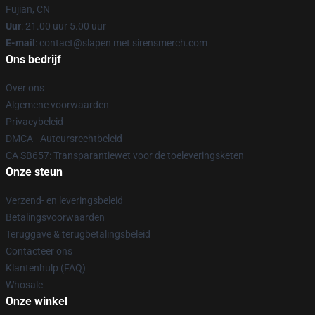
Fujian, CN
Uur
: 21.00 uur 5.00 uur
E-mail
: contact@slapen met sirensmerch.com
Ons bedrijf
Over ons
Algemene voorwaarden
Privacybeleid
DMCA - Auteursrechtbeleid
CA SB657: Transparantiewet voor de toeleveringsketen
Onze steun
Verzend- en leveringsbeleid
Betalingsvoorwaarden
Teruggave & terugbetalingsbeleid
Contacteer ons
Klantenhulp (FAQ)
Whosale
Onze winkel