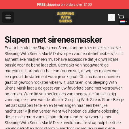
FREE
shipping on orders over $100
Sleeping With Sirens Store - Official Sleeping With Sire
Open menu
Slapen met sirenesmasker
Ervaar het ultieme Slapen met Sirens fandom met onze exclusieve
Sleeping With Sirens Mask! Ontworpen voor echte liefhebbers, is dit
authentieke masker een must-have accessoire dat je onwrikbare
passie voor de band laat zien. Gemaakt van hoogwaardige
materialen, garandeert het comfort en stijl, terwijl het maken van
een gedurfde statement waar je ook gaat. Of u nu naar concerten
gaat of gewoon rockster vibes wilt uitstralen, ons Sleeping With
Sirens Mask laat u de geest van uw favoriete band met vertrouwen
omarmen. Word lid van het legioen van toegewijde fans en krijg
vandaag de jouwe van de officiële Sleeping With Sirens Store! Ben je
het zat schapen te tellen en te verlangen naar een heerlijke
nachtrust? Kijk niet verder, want we hebben de ultieme oplossing
die je in een mum van tijd naar droomland zal vervoeren - het
Sleeping With Sirens Mask! Deze revolutionaire slaaphulp heeft de
wereld getroffen door storm, waardoor individuen in een diepe