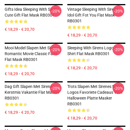
Gifts Idea Sleeping With Sirens
Vintage Sleeping With Sirens
-20%
-20%
Cute Gift Flat Mask RB0301
Idol Gift Fot You Flat Mask
RB0301
€ 18,29 - € 20,70
€ 18,29 - € 20,70
Mooi Model Slapen Met Sirenes
Sleeping With Sirens Logo T
-20%
-20%
Romantic Movie Classic Fans
Shirt Flat Mask RB0301
Flat Mask RB0301
€ 18,29 - € 20,70
€ 18,29 - € 20,70
Dag Gift Slapen Met Sirenes
Trots Slapen Met Sirenes Band
-20%
-20%
Kerstmis Vakantie Flat Masker
Logos Favoriete Cadeaus Voor
RB0301
Halloween Platte Masker
RB0301
€ 18,29 - € 20,70
€ 18,29 - € 20,70