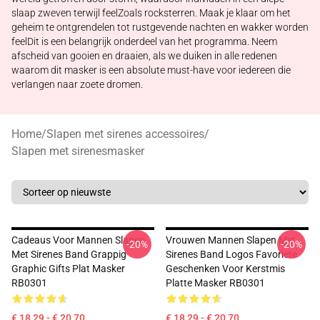
slaap zweven terwijl feelZoals rocksterren. Maak je klaar om het
geheim te ontgrendelen tot rustgevende nachten en wakker worden
feelDit is een belangrijk onderdeel van het programma. Neem
afscheid van gooien en draaien, als we duiken in alle redenen
waarom dit masker is een absolute must-have voor iedereen die
verlangen naar zoete dromen.
Home
/
Slapen met sirenes accessoires
/
Slapen met sirenesmasker
Cadeaus Voor Mannen Slapen
Vrouwen Mannen Slapen Met
-20%
-20%
Met Sirenes Band Grappig
Sirenes Band Logos Favoriete
Graphic Gifts Plat Masker
Geschenken Voor Kerstmis
RB0301
Platte Masker RB0301
€ 18,29 - € 20,70
€ 18,29 - € 20,70