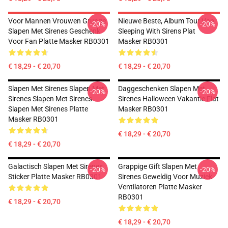
Voor Mannen Vrouwen Grunge
Nieuwe Beste, Album Tour Van
-20%
-20%
Slapen Met Sirenes Geschenk
Sleeping With Sirens Plat
Voor Fan Platte Masker RB0301
Masker RB0301
€ 18,29 - € 20,70
€ 18,29 - € 20,70
Slapen Met Sirenes Slapen Met
Daggeschenken Slapen Met
-20%
-20%
Sirenes Slapen Met Sirenes
Sirenes Halloween Vakantie Flat
Slapen Met Sirenes Platte
Masker RB0301
Masker RB0301
€ 18,29 - € 20,70
€ 18,29 - € 20,70
Galactisch Slapen Met Sirenes
Grappige Gift Slapen Met
-20%
-20%
Sticker Platte Masker RB0301
Sirenes Geweldig Voor Muziek
Ventilatoren Platte Masker
RB0301
€ 18,29 - € 20,70
€ 18,29 - € 20,70