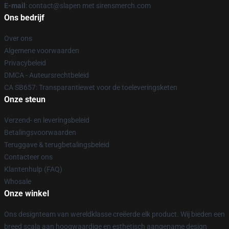
E-mail
: contact@slapen met sirensmerch.com
Ons bedrijf
Over ons
Algemene voorwaarden
Privacybeleid
DMCA - Auteursrechtbeleid
CA SB657: Transparantiewet voor de toeleveringsketen
Onze steun
Verzend- en leveringsbeleid
Betalingsvoorwaarden
Teruggave & terugbetalingsbeleid
Contacteer ons
Klantenhulp (FAQ)
Whosale
Onze winkel
Ons designteam van wereldklasse creëerde elk product. Wij bieden een
breed scala aan hoogwaardige en esthetisch aangename design