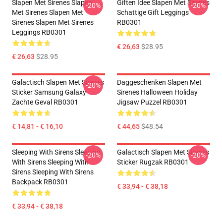
Slapen Met Sirenes Slapen
Giften Idee Slapen Met Sirenes
-20%
-20%
Met Sirenes Slapen Met
Schattige Gift Leggings
Sirenes Slapen Met Sirenes
RB0301
Leggings RB0301
€ 26,63
$28.95
€ 26,63
$28.95
Galactisch Slapen Met Sirenes
Daggeschenken Slapen Met
-20%
Sticker Samsung Galaxy
Sirenes Halloween Holiday
Zachte Geval RB0301
Jigsaw Puzzel RB0301
€ 14,81 - € 16,10
€ 44,65
$48.54
Sleeping With Sirens Sleeping
Galactisch Slapen Met Sirenes
-20%
-20%
With Sirens Sleeping With
Sticker Rugzak RB0301
Sirens Sleeping With Sirens
Backpack RB0301
€ 33,94 - € 38,18
€ 33,94 - € 38,18