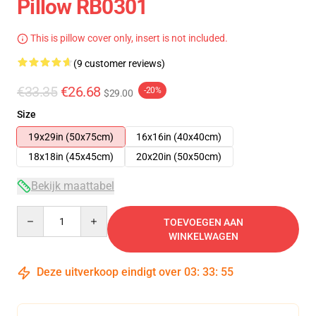
Pillow RB0301
This is pillow cover only, insert is not included.
(9 customer reviews)
€33.35
€26.68
-20%
$29.00
Size
19x29in (50x75cm)
16x16in (40x40cm)
18x18in (45x45cm)
20x20in (50x50cm)
Bekijk maattabel
Quantity
TOEVOEGEN AAN
WINKELWAGEN
Deze uitverkoop eindigt over
03
:
33
:
54