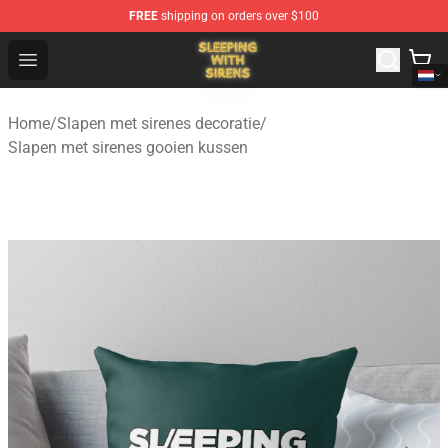
FREE
shipping on orders over $100
Sleeping With Sirens Store - Official Sleeping With Sire
Open menu
Home
/
Slapen met sirenes decoratie
/
Slapen met sirenes gooien kussen