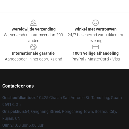
Footer
Wereldwijde verzending
Winkel met vertrouwen
Wij verzenden naar meer dan 200
24/7 beschermd van klikken tot
landen
levering
Internationale garantie
100% veilige afhandeling
Aangeboden in het gebruiksland
PayPal / MasterCard / Visa
Contacteer ons
Ons hoofdkantoor
: 10425 Chalan San Antonio St. Tamuning, Guam
96913, Gu
Ons pakhuis
64, Qinghang Street, Rongcheng Town, Bozhou City,
Fujian, CN
Uur
: 21.00 uur 5.00 uur