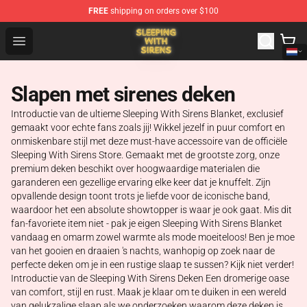
FREE
shipping on orders over $100
Sleeping With Sirens Store - Official Sleeping With Sire
Open menu
Slapen met sirenes deken
Introductie van de ultieme Sleeping With Sirens Blanket, exclusief
gemaakt voor echte fans zoals jij! Wikkel jezelf in puur comfort en
onmiskenbare stijl met deze must-have accessoire van de officiële
Sleeping With Sirens Store. Gemaakt met de grootste zorg, onze
premium deken beschikt over hoogwaardige materialen die
garanderen een gezellige ervaring elke keer dat je knuffelt. Zijn
opvallende design toont trots je liefde voor de iconische band,
waardoor het een absolute showtopper is waar je ook gaat. Mis dit
fan-favoriete item niet - pak je eigen Sleeping With Sirens Blanket
vandaag en omarm zowel warmte als mode moeiteloos! Ben je moe
van het gooien en draaien 's nachts, wanhopig op zoek naar de
perfecte deken om je in een rustige slaap te sussen? Kijk niet verder!
Introductie van de Sleeping With Sirens Deken Een dromerige oase
van comfort, stijl en rust. Maak je klaar om te duiken in een wereld
van gelukzalige slaap als we onderzoeken waarom deze deken is