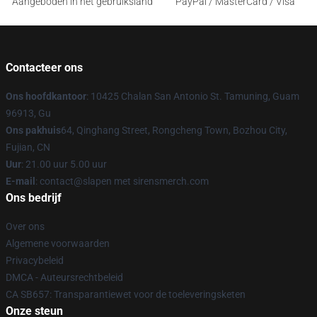
Aangeboden in het gebruiksland
PayPal / MasterCard / Visa
Contacteer ons
Ons hoofdkantoor
: 10425 Chalan San Antonio St. Tamuning, Guam
96913, Gu
Ons pakhuis
64, Qinghang Street, Rongcheng Town, Bozhou City,
Fujian, CN
Uur
: 21.00 uur 5.00 uur
E-mail
: contact@slapen met sirensmerch.com
Ons bedrijf
Over ons
Algemene voorwaarden
Privacybeleid
DMCA - Auteursrechtbeleid
CA SB657: Transparantiewet voor de toeleveringsketen
Onze steun