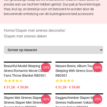
precies wat uw nachten hebben gemist. Dus pak je favoriete kopje
thee, krul op, en bereid je voor om betoverd te worden door de
betoverende omhelzing van dit buitengewone bed accessoire.
Home
/
Slapen met sirenes decoratie
/
Slapen met sirenes deken
Beautiful Model Sleeping With
Nieuwe Beste, Album Tour Van
-20%
-20%
Sirens Romantic Movie Classic
Sleeping With Sirens Gooi Deken
Fans Throw Blanket RB0301
RB0301
€ 31,28 - € 59,80
€ 31,28 - € 59,80
Slapen Met Sirenes Slapen Met
Daggeschenken Slapen Met
-20%
-20%
Sirenes Slapen Met Sirenes
Sirenes Halloween Vakantie