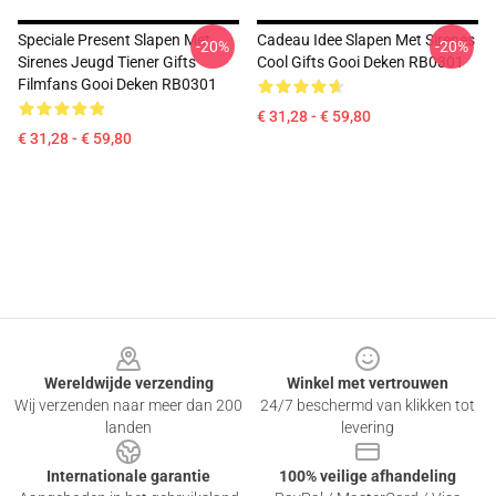
Speciale Present Slapen Met
Cadeau Idee Slapen Met Sirenes
-20%
-20%
Sirenes Jeugd Tiener Gifts
Cool Gifts Gooi Deken RB0301
Filmfans Gooi Deken RB0301
€ 31,28 - € 59,80
€ 31,28 - € 59,80
Footer
Wereldwijde verzending
Winkel met vertrouwen
Wij verzenden naar meer dan 200
24/7 beschermd van klikken tot
landen
levering
Internationale garantie
100% veilige afhandeling