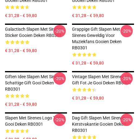
Gooien Deken RB0301
Gooien Deken RB0301
€ 31,28 - € 59,80
€ 31,28 - € 59,80
Galactisch Slapen Met Sirenes
Grappige Gift Slapen Met
-20%
-20%
Sticker Gooien Deken RB0301
Sirenes Geweldig Voor
Muziekfans Gooien Deken
RB0301
€ 31,28 - € 59,80
€ 31,28 - € 59,80
Giften Idee Slapen Met Sirenes
Vintage Slapen Met Sirenes Idol
-20%
-20%
Schattige Gift Gooi Deken
Gift Fot Je Gooi Deken RB0301
RB0301
€ 31,28 - € 59,80
€ 31,28 - € 59,80
Slapen Met Sirenes Logo T Shirt
Dag Gift Slapen Met Sirenes
-20%
-20%
Gooi Deken RB0301
Kerstvakantie Gooien Deken
RB0301