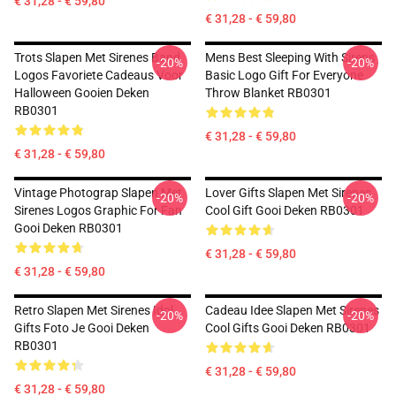
€ 31,28 - € 59,80
€ 31,28 - € 59,80
Trots Slapen Met Sirenes Band
Mens Best Sleeping With Sirens
-20%
-20%
Logos Favoriete Cadeaus Voor
Basic Logo Gift For Everyone
Halloween Gooien Deken
Throw Blanket RB0301
RB0301
€ 31,28 - € 59,80
€ 31,28 - € 59,80
Vintage Photograp Slapen Met
Lover Gifts Slapen Met Sirenes
-20%
-20%
Sirenes Logos Graphic For Fan
Cool Gift Gooi Deken RB0301
Gooi Deken RB0301
€ 31,28 - € 59,80
€ 31,28 - € 59,80
Retro Slapen Met Sirenes Idol
Cadeau Idee Slapen Met Sirenes
-20%
-20%
Gifts Foto Je Gooi Deken
Cool Gifts Gooi Deken RB0301
RB0301
€ 31,28 - € 59,80
€ 31,28 - € 59,80