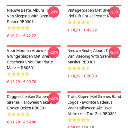
Nieuwe Beste, Album Tour
Vintage Slapen Met Sirenes
-20%
-20%
Van Sleeping With Sirens
Idol Gift Fot Je Poster RB0301
Poster RB0301
€ 18,21 - € 42,22
€ 18,21 - € 42,22
Voor Mannen Vrouwen
Nieuwe Beste, Album Tour
-20%
-20%
Grunge Slapen Met Sirenes
Van Sleeping With Sirens Plat
Geschenk Voor Fan Platte
Masker RB0301
Masker RB0301
€ 18,29 - € 20,70
€ 18,29 - € 20,70
Daggeschenken Slapen Met
Trots Slapen Met Sirenes Band
-20%
Sirenes Halloween Vakantie
Logos Favoriete Cadeaus
Gooien Deken RB0301
Voor Halloween Alle Over
Afdrukken Tote Zak RB0301
€ 31,28 - € 59,80
€ 35,09
$38.15