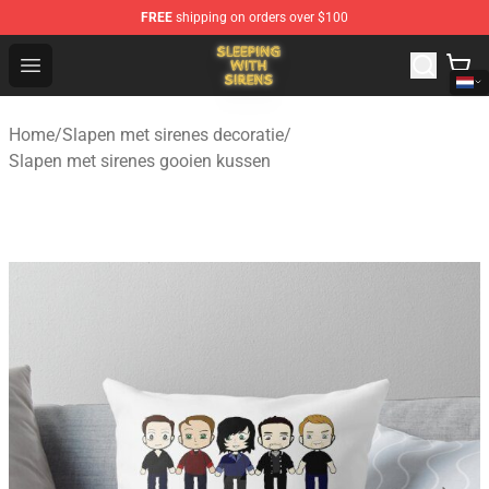
FREE
shipping on orders over $100
Sleeping With Sirens Store - Official Sleeping With Sire
Open menu
Home
/
Slapen met sirenes decoratie
/
Slapen met sirenes gooien kussen