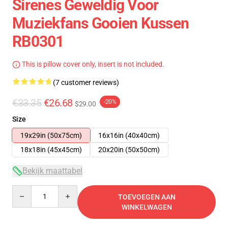
Sirenes Geweldig Voor
Muziekfans Gooien Kussen
RB0301
This is pillow cover only, insert is not included.
(7 customer reviews)
€33.35
€26.68
-20%
$29.00
Size
19x29in (50x75cm)
16x16in (40x40cm)
18x18in (45x45cm)
20x20in (50x50cm)
Bekijk maattabel
Quantity
TOEVOEGEN AAN
WINKELWAGEN