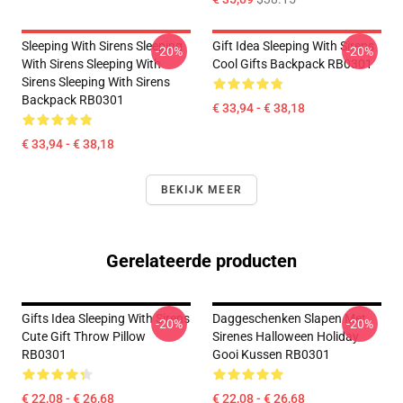
Sleeping With Sirens Sleeping
Gift Idea Sleeping With Sirens
-20%
-20%
With Sirens Sleeping With
Cool Gifts Backpack RB0301
Sirens Sleeping With Sirens
Backpack RB0301
€ 33,94 - € 38,18
€ 33,94 - € 38,18
BEKIJK MEER
Gerelateerde producten
Gifts Idea Sleeping With Sirens
Daggeschenken Slapen Met
-20%
-20%
Cute Gift Throw Pillow
Sirenes Halloween Holiday
RB0301
Gooi Kussen RB0301
€ 22,08 - € 26,68
€ 22,08 - € 26,68