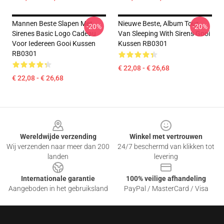
Mannen Beste Slapen Met
Nieuwe Beste, Album Tour
-20%
-20%
Sirenes Basic Logo Cadeau
Van Sleeping With Sirens Gooi
Voor Iedereen Gooi Kussen
Kussen RB0301
RB0301
€ 22,08 - € 26,68
€ 22,08 - € 26,68
Footer
Wereldwijde verzending
Winkel met vertrouwen
Wij verzenden naar meer dan 200
24/7 beschermd van klikken tot
landen
levering
Internationale garantie
100% veilige afhandeling
Aangeboden in het gebruiksland
PayPal / MasterCard / Visa