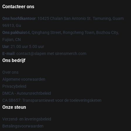
Contacteer ons
Ons hoofdkantoor
: 10425 Chalan San Antonio St. Tamuning, Guam
96913, Gu
Ons pakhuis
64, Qinghang Street, Rongcheng Town, Bozhou City,
Fujian, CN
Uur
: 21.00 uur 5.00 uur
E-mail
: contact@slapen met sirensmerch.com
Ons bedrijf
Over ons
Algemene voorwaarden
Privacybeleid
DMCA - Auteursrechtbeleid
CA SB657: Transparantiewet voor de toeleveringsketen
Onze steun
Verzend- en leveringsbeleid
Betalingsvoorwaarden