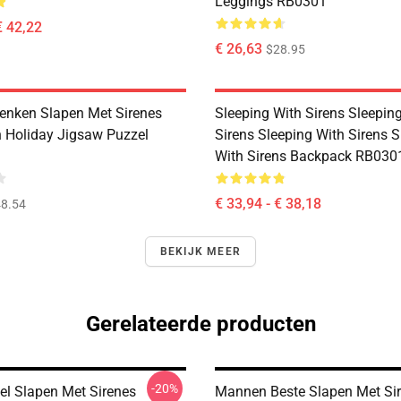
Leggings RB0301
€ 42,22
€ 26,63
$28.95
nken Slapen Met Sirenes
Sleeping With Sirens Sleepin
 Holiday Jigsaw Puzzel
Sirens Sleeping With Sirens S
With Sirens Backpack RB030
€ 33,94 - € 38,18
8.54
BEKIJK MEER
Gerelateerde producten
-20%
l Slapen Met Sirenes
Mannen Beste Slapen Met Si