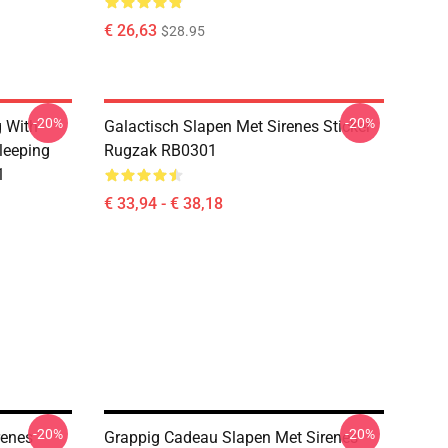
€ 26,63
$28.95
-20%
-20%
g With
Galactisch Slapen Met Sirenes Sticker
leeping
Rugzak RB0301
1
€ 33,94 - € 38,18
-20%
-20%
renes
Grappig Cadeau Slapen Met Sirenes