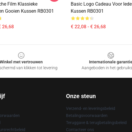
he Film Klassieke
Basic Logo Cadeau Voor Iede
ren Gooien Kussen RB0301
Kussen RB0301
€ 26,68
€ 22,08 - € 26,68
Winkel met vertrouwen
Internationale garanti
chermd van klikken tot levering
Aangeboden in het gebruik
jf
Onze steun
Verzend- en leveringsbeleid
oorwaarden
Betalingsvoorwaarden
d
Teruggave & terugbetalingsbeleid
rsrechtbeleid
Contacteer ons