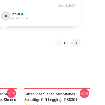
Aug 18, 2024
Daniel
D
Verified owner
1
/
2
-20%
-20%
et Sirenes
Giften Idee Slapen Met Sirenes
et Sirenes
Schattige Gift Leggings RB0301