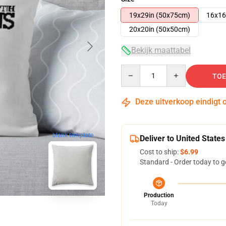
19x29in (50x75cm)
16x16
20x20in (50x50cm)
Bekijk maattabel
Quantity
TOE
Deze uitverkoop eindigt 
blank template
Deliver to United States
Cost to ship:
$6.99
Standard - Order today to g
Production
Today