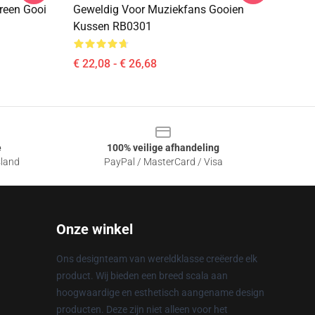
reen Gooi
Geweldig Voor Muziekfans Gooien
Kussen RB0301
€ 22,08 - € 26,68
e
100% veilige afhandeling
sland
PayPal / MasterCard / Visa
Onze winkel
Ons designteam van wereldklasse creëerde elk
product. Wij bieden een breed scala aan
hoogwaardige en esthetisch aangename design
producten. Deze zijn niet alleen voor het