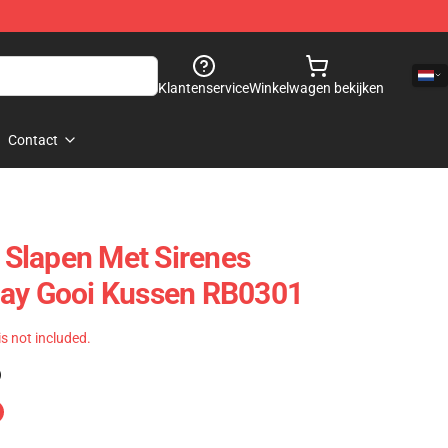
Klantenservice
Winkelwagen bekijken
Contact
Slapen Met Sirenes
day Gooi Kussen RB0301
 is not included.
)