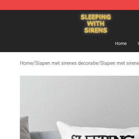
Sleeping With Sirens Store - Official Sleeping With Si
Home
Home
/
Slapen met sirenes decoratie
/
Slapen met siren