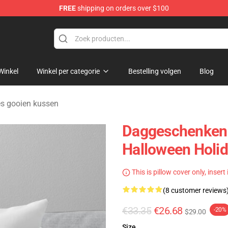
FREE
shipping on orders over $100
rens Merchandise Shop
Winkel
Winkel per categorie
Bestelling volgen
Blog
es gooien kussen
Daggeschenken 
Halloween Holi
This is pillow cover only, insert
(8 customer reviews
€33.35
€26.68
-20%
$29.00
Size