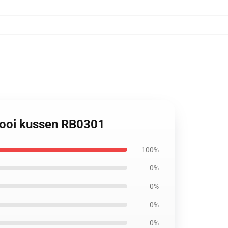
Gooi kussen RB0301
100%
0%
0%
0%
0%