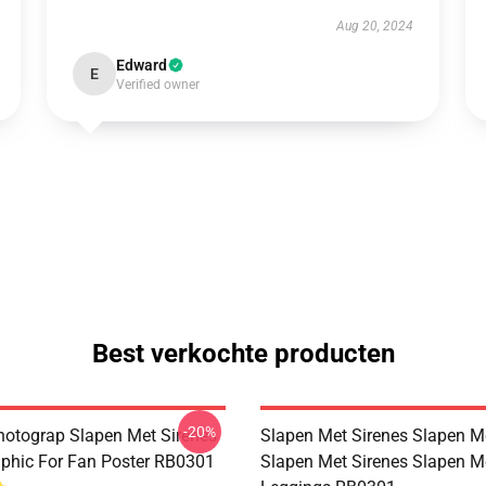
Aug 20, 2024
Edward
E
Verified owner
Best verkochte producten
-20%
hotograp Slapen Met Sirenes
Slapen Met Sirenes Slapen M
phic For Fan Poster RB0301
Slapen Met Sirenes Slapen M