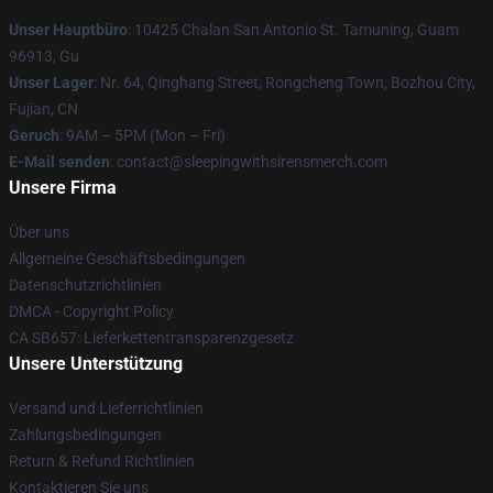
Unser Hauptbüro
: 10425 Chalan San Antonio St. Tamuning, Guam
96913, Gu
Unser Lager
: Nr. 64, Qinghang Street, Rongcheng Town, Bozhou City,
Fujian, CN
Geruch
: 9AM – 5PM (Mon – Fri)
E-Mail senden
: contact@sleepingwithsirensmerch.com
Unsere Firma
Über uns
Allgemeine Geschäftsbedingungen
Datenschutzrichtlinien
DMCA - Copyright Policy
CA SB657: Lieferkettentransparenzgesetz
Unsere Unterstützung
Versand und Lieferrichtlinien
Zahlungsbedingungen
Return & Refund Richtlinien
Kontaktieren Sie uns