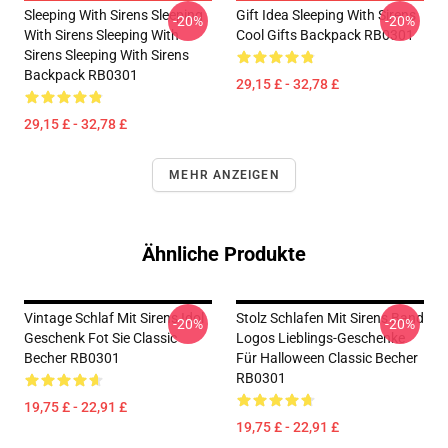
Sleeping With Sirens Sleeping
Gift Idea Sleeping With Sirens
-20%
-20%
With Sirens Sleeping With
Cool Gifts Backpack RB0301
Sirens Sleeping With Sirens
Backpack RB0301
29,15 £ - 32,78 £
29,15 £ - 32,78 £
MEHR ANZEIGEN
Ähnliche Produkte
Vintage Schlaf Mit Sirens Idol
Stolz Schlafen Mit Sirens Band
-20%
-20%
Geschenk Fot Sie Classic
Logos Lieblings-Geschenke
Becher RB0301
Für Halloween Classic Becher
RB0301
19,75 £ - 22,91 £
19,75 £ - 22,91 £