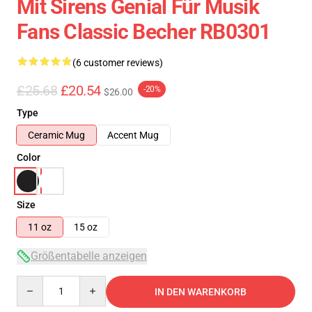
Mit Sirens Genial Für Musik
Fans Classic Becher RB0301
(6 customer reviews)
£25.68
£20.54
-20%
$26.00
Type
Ceramic Mug
Accent Mug
Color
Size
11 oz
15 oz
Größentabelle anzeigen
Quantity
IN DEN WARENKORB