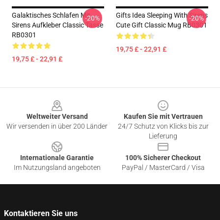
Galaktisches Schlafen Mit
Gifts Idea Sleeping With Sirens
-20%
-20%
Sirens Aufkleber Classic Tasse
Cute Gift Classic Mug RB0301
RB0301
19,75 £ - 22,91 £
19,75 £ - 22,91 £
Footer
Weltweiter Versand
Kaufen Sie mit Vertrauen
Wir versenden in über 200 Länder
24/7 Schutz von Klicks bis zur
Lieferung
Internationale Garantie
100% Sicherer Checkout
Im Nutzungsland angeboten
PayPal / MasterCard / Visa
Kontaktieren Sie uns