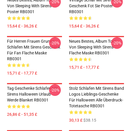
Neues Bestes, Album Tour
Vintage Schlaf Mit Sirens Idol
-20%
-20%
Von Sleeping With Sirens
Geschenk Fot Sie Poster
Poster RB0301
RB0301
15,64 £ - 36,26 £
15,64 £ - 36,26 £
Für Herren Frauen Grunge
Neues Bestes, Album Tour
-20%
-20%
Schlafen Mit Sirens Geschenk
Von Sleeping With Sirens
Für Fan Flache Maske
Flache Maske RB0301
RB0301
15,71 £ - 17,77 £
15,71 £ - 17,77 £
Tag Geschenke Schlafen Mit
Stolz Schlafen Mit Sirens Band
-20%
Sirens Halloween Urlaub
Logos Lieblings-Geschenke
Werde Blanket RB0301
Für Halloween Alle Überdruck-
Totetasche RB0301
26,86 £ - 51,35 £
30,13 £
$38.15