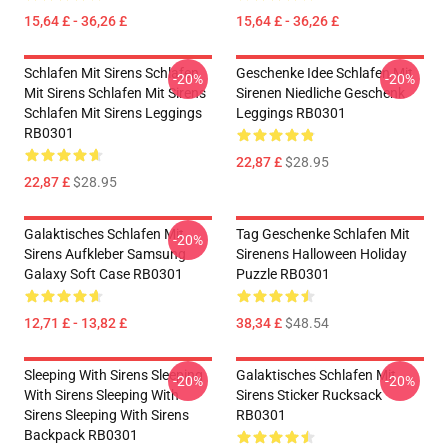
15,64 £ - 36,26 £
15,64 £ - 36,26 £
Schlafen Mit Sirens Schlafen
Geschenke Idee Schlafen Mit
-20%
-20%
Mit Sirens Schlafen Mit Sirens
Sirenen Niedliche Geschenk
Schlafen Mit Sirens Leggings
Leggings RB0301
RB0301
22,87 £
$28.95
22,87 £
$28.95
Galaktisches Schlafen Mit
Tag Geschenke Schlafen Mit
-20%
Sirens Aufkleber Samsung
Sirenens Halloween Holiday
Galaxy Soft Case RB0301
Puzzle RB0301
12,71 £ - 13,82 £
38,34 £
$48.54
Sleeping With Sirens Sleeping
Galaktisches Schlafen Mit
-20%
-20%
With Sirens Sleeping With
Sirens Sticker Rucksack
Sirens Sleeping With Sirens
RB0301
Backpack RB0301