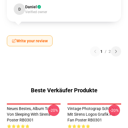
Daniel
D
Verified owner
Write your review
1
/
2
Beste Verkäufer Produkte
Neues Bestes, Album Tour
Vintage Photograp Schlafen
-20%
-20%
Von Sleeping With Sirens
Mit Sirens Logos Grafik Für
Poster RB0301
Fan Poster RB0301