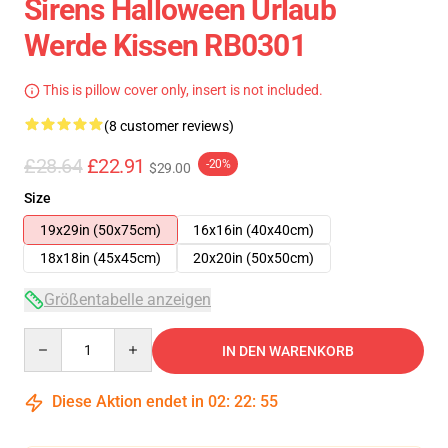
Sirens Halloween Urlaub
Werde Kissen RB0301
This is pillow cover only, insert is not included.
(8 customer reviews)
£28.64
£22.91
-20%
$29.00
Size
19x29in (50x75cm)
16x16in (40x40cm)
18x18in (45x45cm)
20x20in (50x50cm)
Größentabelle anzeigen
Quantity
IN DEN WARENKORB
Diese Aktion endet in
02
:
22
:
54