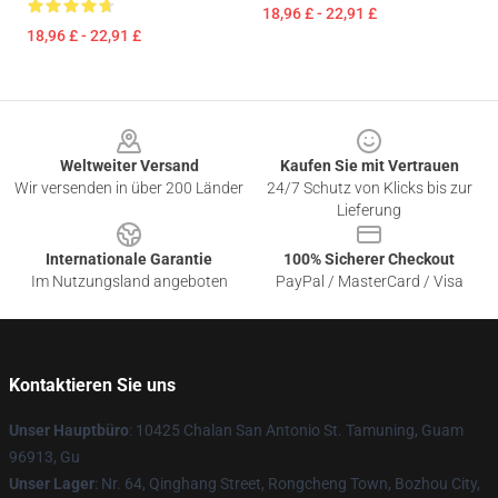
18,96 £ - 22,91 £
18,96 £ - 22,91 £
Footer
Weltweiter Versand
Kaufen Sie mit Vertrauen
Wir versenden in über 200 Länder
24/7 Schutz von Klicks bis zur
Lieferung
Internationale Garantie
100% Sicherer Checkout
Im Nutzungsland angeboten
PayPal / MasterCard / Visa
Kontaktieren Sie uns
Unser Hauptbüro
: 10425 Chalan San Antonio St. Tamuning, Guam
96913, Gu
Unser Lager
: Nr. 64, Qinghang Street, Rongcheng Town, Bozhou City,