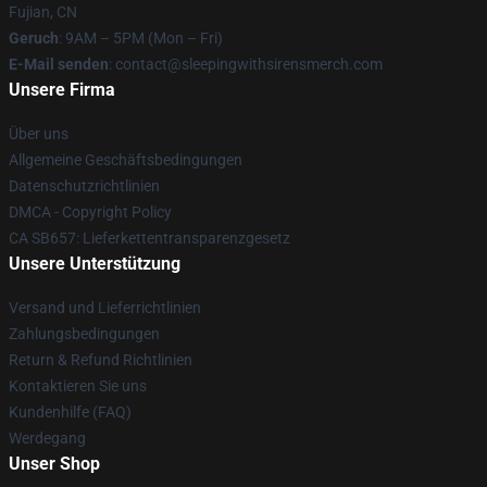
Fujian, CN
Geruch
: 9AM – 5PM (Mon – Fri)
E-Mail senden
: contact@sleepingwithsirensmerch.com
Unsere Firma
Über uns
Allgemeine Geschäftsbedingungen
Datenschutzrichtlinien
DMCA - Copyright Policy
CA SB657: Lieferkettentransparenzgesetz
Unsere Unterstützung
Versand und Lieferrichtlinien
Zahlungsbedingungen
Return & Refund Richtlinien
Kontaktieren Sie uns
Kundenhilfe (FAQ)
Werdegang
Unser Shop