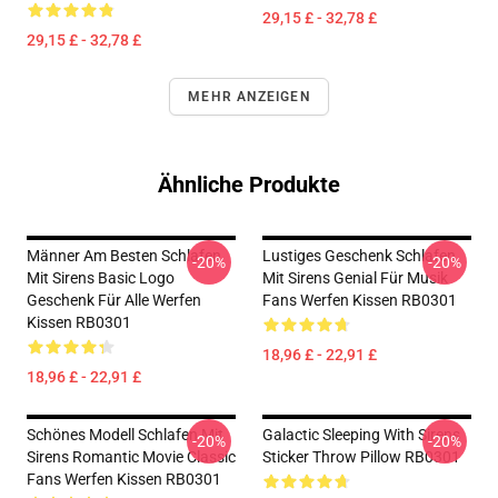
29,15 £ - 32,78 £
29,15 £ - 32,78 £
MEHR ANZEIGEN
Ähnliche Produkte
Männer Am Besten Schlafen
Lustiges Geschenk Schlafen
-20%
-20%
Mit Sirens Basic Logo
Mit Sirens Genial Für Musik
Geschenk Für Alle Werfen
Fans Werfen Kissen RB0301
Kissen RB0301
18,96 £ - 22,91 £
18,96 £ - 22,91 £
Schönes Modell Schlafen Mit
Galactic Sleeping With Sirens
-20%
-20%
Sirens Romantic Movie Classic
Sticker Throw Pillow RB0301
Fans Werfen Kissen RB0301