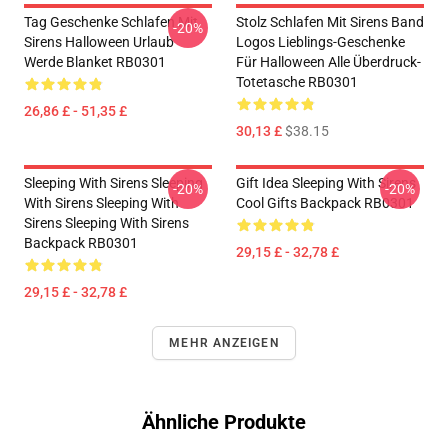
Tag Geschenke Schlafen Mit
Stolz Schlafen Mit Sirens Band
-20%
Sirens Halloween Urlaub
Logos Lieblings-Geschenke
Werde Blanket RB0301
Für Halloween Alle Überdruck-
Totetasche RB0301
26,86 £ - 51,35 £
30,13 £
$38.15
Sleeping With Sirens Sleeping
Gift Idea Sleeping With Sirens
-20%
-20%
With Sirens Sleeping With
Cool Gifts Backpack RB0301
Sirens Sleeping With Sirens
Backpack RB0301
29,15 £ - 32,78 £
29,15 £ - 32,78 £
MEHR ANZEIGEN
Ähnliche Produkte