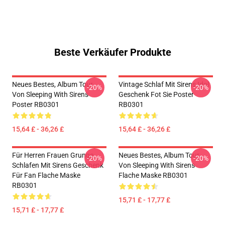
Beste Verkäufer Produkte
Neues Bestes, Album Tour
Vintage Schlaf Mit Sirens Idol
-20%
-20%
Von Sleeping With Sirens
Geschenk Fot Sie Poster
Poster RB0301
RB0301
15,64 £ - 36,26 £
15,64 £ - 36,26 £
Für Herren Frauen Grunge
Neues Bestes, Album Tour
-20%
-20%
Schlafen Mit Sirens Geschenk
Von Sleeping With Sirens
Für Fan Flache Maske
Flache Maske RB0301
RB0301
15,71 £ - 17,77 £
15,71 £ - 17,77 £