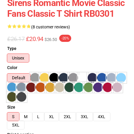
Sirens Romantic Movie Classic
Fans Classic T Shirt RB0301
(8 customer reviews)
£26.17
£20.94
-20%
$26.50
Type
Unisex
Color
Default
Size
S
M
L
XL
2XL
3XL
4XL
5XL