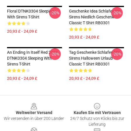
Floral DTNK0304 Sleeping
Geschenke Idea Schlafen Mit
-20%
-20%
With Sirens T-Shirt
Sirens Niedlich Geschenk
Classic T Shirt RB0301
20,93 £ - 24,09 £
20,93 £ - 24,09 £
An Ending In Itself Red 2026
Tag Geschenke Schlafen Mit
-20%
-20%
DTNK0304 Sleeping With
Sirens Halloween Urlaub
Sirens T-Shirt
Classic T Shirt RB0301
20,93 £ - 24,09 £
20,93 £ - 24,09 £
Footer
Weltweiter Versand
Kaufen Sie mit Vertrauen
Wir versenden in über 200 Länder
24/7 Schutz von Klicks bis zur
Lieferung