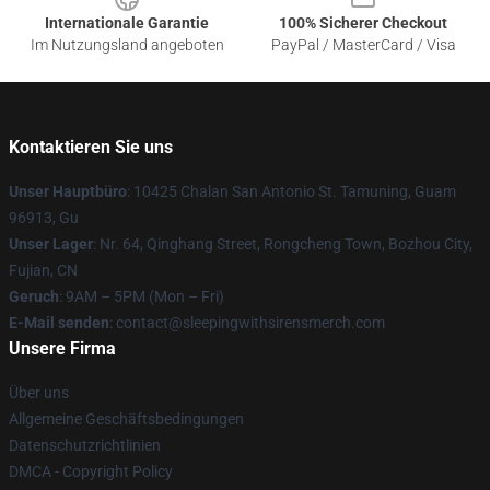
Internationale Garantie
100% Sicherer Checkout
Im Nutzungsland angeboten
PayPal / MasterCard / Visa
Kontaktieren Sie uns
Unser Hauptbüro
: 10425 Chalan San Antonio St. Tamuning, Guam
96913, Gu
Unser Lager
: Nr. 64, Qinghang Street, Rongcheng Town, Bozhou City,
Fujian, CN
Geruch
: 9AM – 5PM (Mon – Fri)
E-Mail senden
: contact@sleepingwithsirensmerch.com
Unsere Firma
Über uns
Allgemeine Geschäftsbedingungen
Datenschutzrichtlinien
DMCA - Copyright Policy