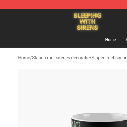
Sleeping With Sirens Store - Official Sleeping With Si
Home
Home
/
Slapen met sirenes decoratie
/
Slapen met siren