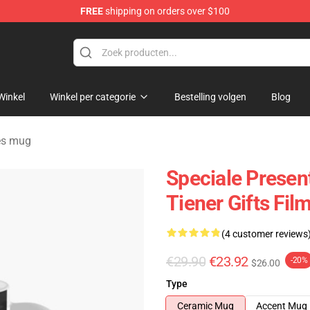
FREE
shipping on orders over $100
rens Merchandise Shop
Winkel
Winkel per categorie
Bestelling volgen
Blog
es mug
Speciale Presen
Tiener Gifts Fi
(4 customer reviews
€29.90
€23.92
-20%
$26.00
Type
Ceramic Mug
Accent Mug