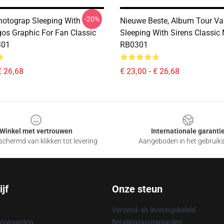
-20%
hotograp Sleeping With
Nieuwe Beste, Album Tour V
gos Graphic For Fan Classic
Sleeping With Sirens Classic
301
RB0301
€ 26,68
€ 23,00 - € 26,68
Winkel met vertrouwen
Internationale garanti
chermd van klikken tot levering
Aangeboden in het gebruik
jf
Onze steun
Verzend- en leveringsbeleid
oorwaarden
Betalingsvoorwaarden