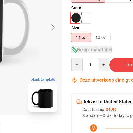
Color
Size
11 oz
15 oz
Bekijk maattabel
Quantity
TOE
Deze uitverkoop eindigt 
blank template
Deliver to United States
Cost to ship:
$6.99
Standard - Order today to g