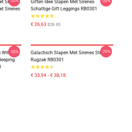
-20%
-20%
et Sirenes
Giften Idee Slapen Met Sirenes
et Sirenes
Schattige Gift Leggings RB0301
€ 26,63
$28.95
-20%
-20%
g With
Galactisch Slapen Met Sirenes Sticker
leeping
Rugzak RB0301
1
€ 33,94 - € 38,18