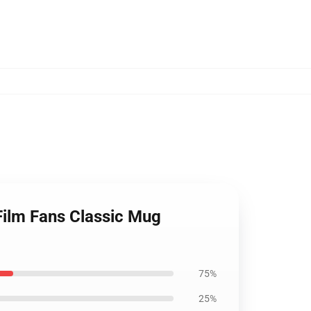
 Film Fans Classic Mug
75%
25%