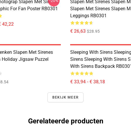
-20%
hotograp Slapen Met Sirenes
Slapen Met Sirenes Slapen M
phic For Fan Poster RB0301
Slapen Met Sirenes Slapen M
Leggings RB0301
€ 42,22
€ 26,63
$28.95
nken Slapen Met Sirenes
Sleeping With Sirens Sleepin
 Holiday Jigsaw Puzzel
Sirens Sleeping With Sirens S
With Sirens Backpack RB030
€ 33,94 - € 38,18
8.54
BEKIJK MEER
Gerelateerde producten