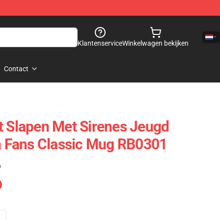
Klantenservice
Winkelwagen bekijken
Contact
t Slapen Met Sirenes Jeugd
lm Fans Classic Mug RB0301
)