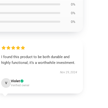
0%
0%
0%
I found this product to be both durable and
highly functional; it’s a worthwhile investment.
Nov 29, 2024
Violet
V
Verified owner