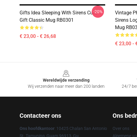
-20%
Gifts Idea Sleeping With Sirens Cute
Vintage P
Gift Classic Mug RB0301
Sirens Lo
Mug RB0
€ 23,00 - € 26,68
€ 23,00 - 
Footer
Wereldwijde verzending
Wij verzenden naar meer dan 200 landen
24/7 bes
Contacteer ons
Ons bedri
Ons hoofdkantoor
: 10425 Chalan San Antonio
Over ons
St. Tamuning, Guam 96913, Gu
Algemene v