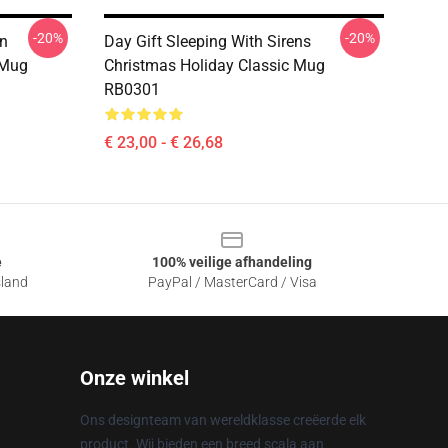
-20%
-20%
an
Day Gift Sleeping With Sirens
 Mug
Christmas Holiday Classic Mug
RB0301
€ 23,00 - € 26,68
e
100% veilige afhandeling
sland
PayPal / MasterCard / Visa
Onze winkel
Ons designteam van wereldklasse creëerde elk
product. Wij bieden een breed scala aan