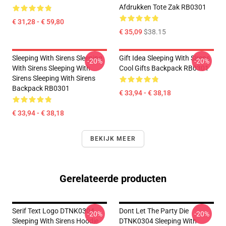
Afdrukken Tote Zak RB0301
€ 31,28 - € 59,80
€ 35,09
$38.15
Sleeping With Sirens Sleeping
Gift Idea Sleeping With Sirens
-20%
-20%
With Sirens Sleeping With
Cool Gifts Backpack RB0301
Sirens Sleeping With Sirens
Backpack RB0301
€ 33,94 - € 38,18
€ 33,94 - € 38,18
BEKIJK MEER
Gerelateerde producten
Serif Text Logo DTNK0304
Dont Let The Party Die
-20%
-20%
Sleeping With Sirens Hoodie
DTNK0304 Sleeping With