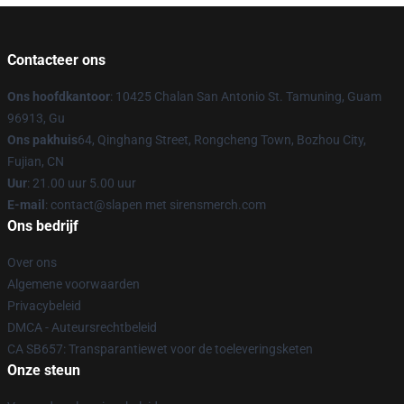
Contacteer ons
Ons hoofdkantoor
: 10425 Chalan San Antonio St. Tamuning, Guam
96913, Gu
Ons pakhuis
64, Qinghang Street, Rongcheng Town, Bozhou City,
Fujian, CN
Uur
: 21.00 uur 5.00 uur
E-mail
: contact@slapen met sirensmerch.com
Ons bedrijf
Over ons
Algemene voorwaarden
Privacybeleid
DMCA - Auteursrechtbeleid
CA SB657: Transparantiewet voor de toeleveringsketen
Onze steun