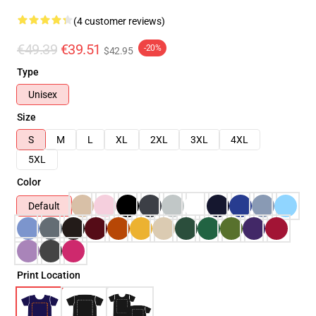
(4 customer reviews)
€49.39
€39.51
-20%
$42.95
Type
Unisex
Size
S
M
L
XL
2XL
3XL
4XL
5XL
Color
Default
Print Location