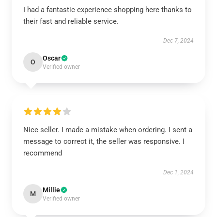
I had a fantastic experience shopping here thanks to
their fast and reliable service.
Dec 7, 2024
Oscar
O
Verified owner
Nice seller. I made a mistake when ordering. I sent a
message to correct it, the seller was responsive. I
recommend
Dec 1, 2024
Millie
M
Verified owner