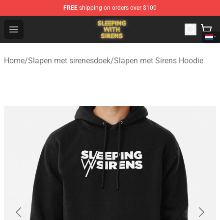
FREE
shipping on orders over $100
Sleeping With Sirens Store - Official Sleeping With Sire
Open menu
Home
/
Slapen met sirenesdoek
/
Slapen met Sirens Hoodie