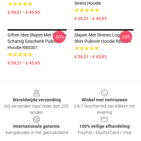
Sirens Hoodie
€ 39,51 - € 45,95
€ 39,51 - € 45,95
Giften Idee Slapen Met Sirenes
Slapen Met Sirenes Logo T
-20%
-20%
Schattig Geschenk Pullover
Shirt Pullover Hoodie RB0301
Hoodie RB0301
€ 39,51 - € 45,95
€ 39,51 - € 45,95
Footer
Wereldwijde verzending
Winkel met vertrouwen
Wij verzenden naar meer dan 200
24/7 beschermd van klikken tot
landen
levering
Internationale garantie
100% veilige afhandeling
Aangeboden in het gebruiksland
PayPal / MasterCard / Visa