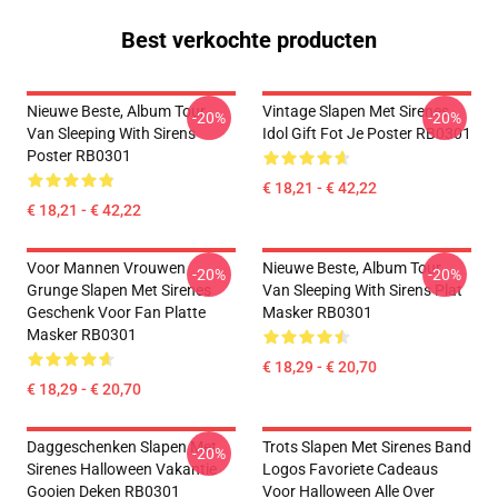
Best verkochte producten
Nieuwe Beste, Album Tour
Vintage Slapen Met Sirenes
-20%
-20%
Van Sleeping With Sirens
Idol Gift Fot Je Poster RB0301
Poster RB0301
€ 18,21 - € 42,22
€ 18,21 - € 42,22
Voor Mannen Vrouwen
Nieuwe Beste, Album Tour
-20%
-20%
Grunge Slapen Met Sirenes
Van Sleeping With Sirens Plat
Geschenk Voor Fan Platte
Masker RB0301
Masker RB0301
€ 18,29 - € 20,70
€ 18,29 - € 20,70
Daggeschenken Slapen Met
Trots Slapen Met Sirenes Band
-20%
Sirenes Halloween Vakantie
Logos Favoriete Cadeaus
Gooien Deken RB0301
Voor Halloween Alle Over