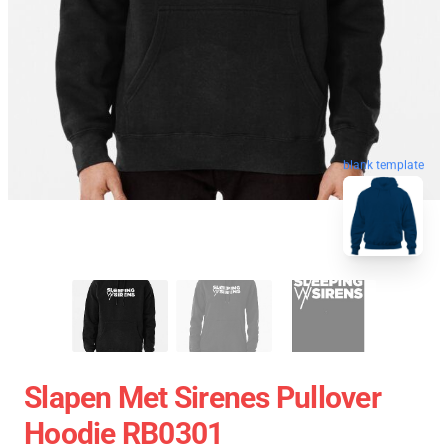
blank template
Slapen Met Sirenes Pullover
Hoodie RB0301