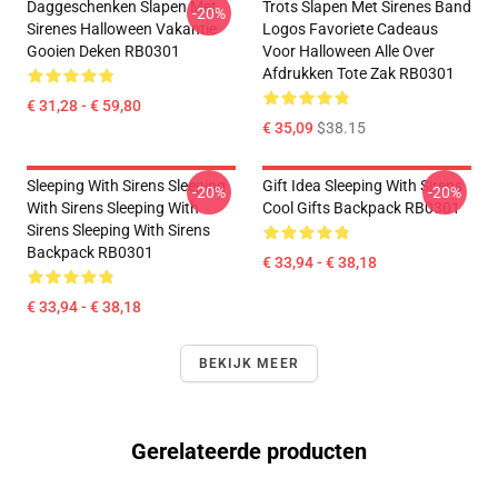
Daggeschenken Slapen Met
Trots Slapen Met Sirenes Band
-20%
Sirenes Halloween Vakantie
Logos Favoriete Cadeaus
Gooien Deken RB0301
Voor Halloween Alle Over
Afdrukken Tote Zak RB0301
€ 31,28 - € 59,80
€ 35,09
$38.15
Sleeping With Sirens Sleeping
Gift Idea Sleeping With Sirens
-20%
-20%
With Sirens Sleeping With
Cool Gifts Backpack RB0301
Sirens Sleeping With Sirens
Backpack RB0301
€ 33,94 - € 38,18
€ 33,94 - € 38,18
BEKIJK MEER
Gerelateerde producten