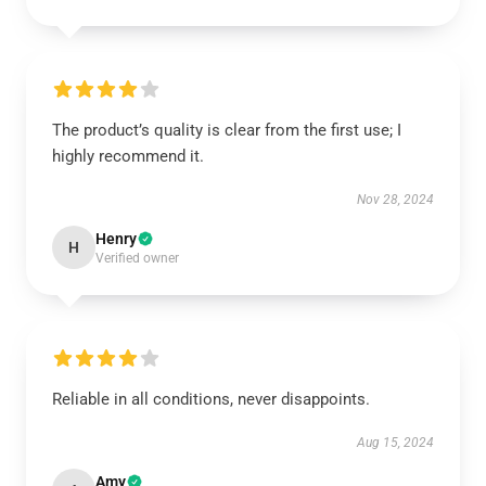
The product’s quality is clear from the first use; I
highly recommend it.
Nov 28, 2024
Henry
H
Verified owner
Reliable in all conditions, never disappoints.
Aug 15, 2024
Amy