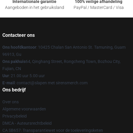
Internationale garantie
100% veilige afhandeling
Aangeboden in het gebruiksland
PayPal / MasterCard / Visa
Contacteer ons
Ons hoofdkantoor
: 10425 Chalan San Antonio St. Tamuning, Guam
96913, Gu
Ons pakhuis
64, Qinghang Street, Rongcheng Town, Bozhou City,
Fujian, CN
Uur
: 21.00 uur 5.00 uur
E-mail
: contact@slapen met sirensmerch.com
Ons bedrijf
Over ons
Algemene voorwaarden
Privacybeleid
DMCA - Auteursrechtbeleid
CA SB657: Transparantiewet voor de toeleveringsketen