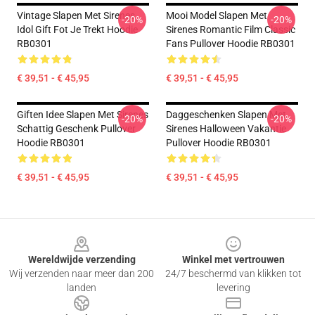
Vintage Slapen Met Sirenes
Mooi Model Slapen Met
-20%
-20%
Idol Gift Fot Je Trekt Hoodie
Sirenes Romantic Film Classic
RB0301
Fans Pullover Hoodie RB0301
€ 39,51 - € 45,95
€ 39,51 - € 45,95
Giften Idee Slapen Met Sirenes
Daggeschenken Slapen Met
-20%
-20%
Schattig Geschenk Pullover
Sirenes Halloween Vakantie
Hoodie RB0301
Pullover Hoodie RB0301
€ 39,51 - € 45,95
€ 39,51 - € 45,95
Footer
Wereldwijde verzending
Winkel met vertrouwen
Wij verzenden naar meer dan 200
24/7 beschermd van klikken tot
landen
levering