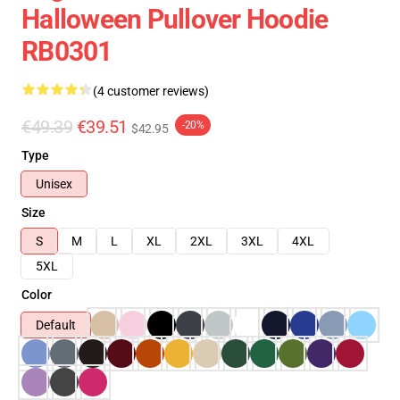
Halloween Pullover Hoodie
RB0301
(4 customer reviews)
€49.39
€39.51
-20%
$42.95
Type
Unisex
Size
S
M
L
XL
2XL
3XL
4XL
5XL
Color
Default