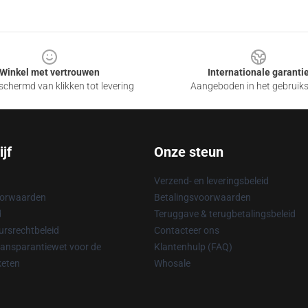
Winkel met vertrouwen
Internationale garanti
chermd van klikken tot levering
Aangeboden in het gebruik
jf
Onze steun
Verzend- en leveringsbeleid
oorwaarden
Betalingsvoorwaarden
d
Teruggave & terugbetalingsbeleid
rsrechtbeleid
Contacteer ons
ransparantiewet voor de
Klantenhulp (FAQ)
keten
Whosale