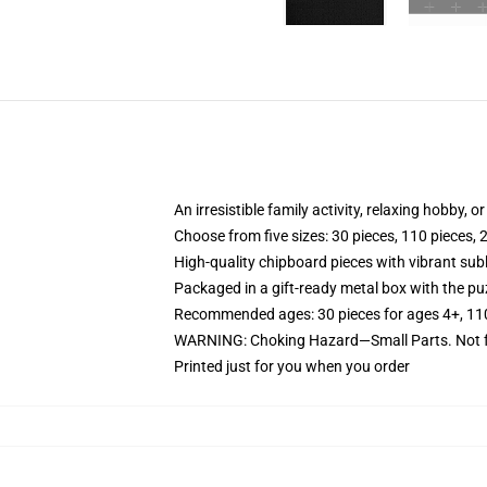
An irresistible family activity, relaxing hobby, o
Choose from five sizes: 30 pieces, 110 pieces, 
High-quality chipboard pieces with vibrant sub
Packaged in a gift-ready metal box with the puz
Recommended ages: 30 pieces for ages 4+, 110 p
WARNING: Choking Hazard—Small Parts. Not fo
Printed just for you when you order