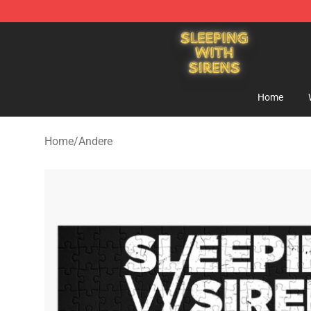
Sleeping With Sirens Store - Official Sleeping With Si
Home
Home
/
Andere