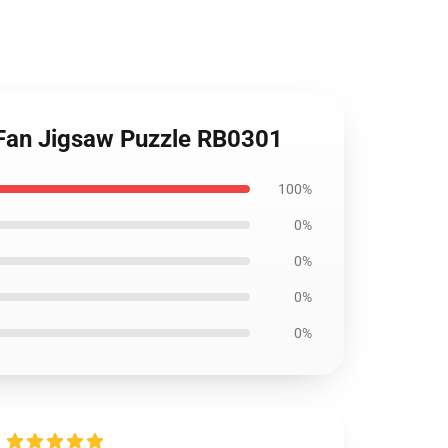
 Fan Jigsaw Puzzle RB0301
100%
0%
0%
0%
0%