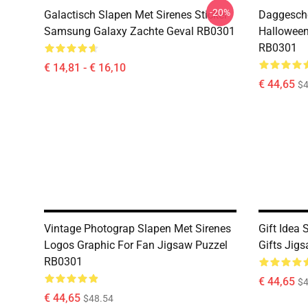
-20%
Galactisch Slapen Met Sirenes Sticker
Daggesche
Samsung Galaxy Zachte Geval RB0301
Halloween
RB0301
€ 14,81 - € 16,10
€ 44,65
$4
Vintage Photograp Slapen Met Sirenes
Gift Idea 
Logos Graphic For Fan Jigsaw Puzzel
Gifts Jig
RB0301
€ 44,65
$4
€ 44,65
$48.54