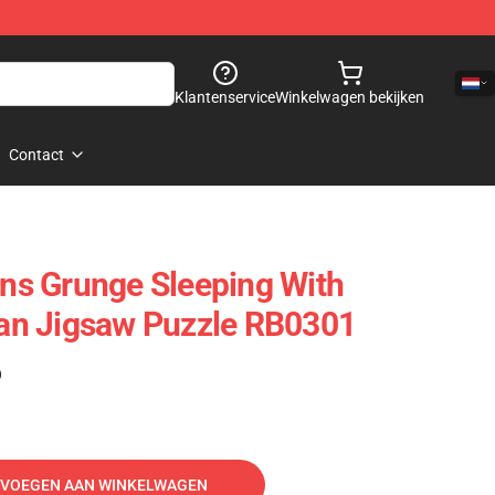
Klantenservice
Winkelwagen bekijken
Contact
s Grunge Sleeping With
 Fan Jigsaw Puzzle RB0301
)
VOEGEN AAN WINKELWAGEN