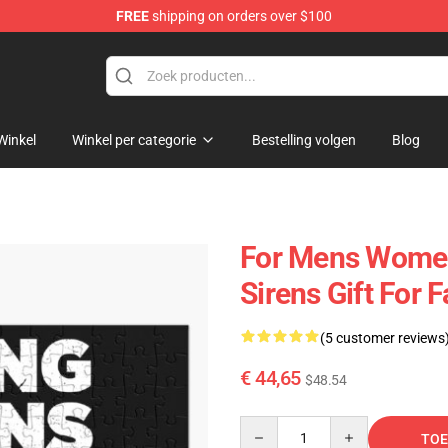
FREE
shipping on orders over $100
rens Merchandise Shop
Winkel
Winkel per categorie
Bestelling volgen
Blog
For Mens Women
Sirens Gift For
(5 customer reviews
€ 44,65
$48.54
Quantity
TOE