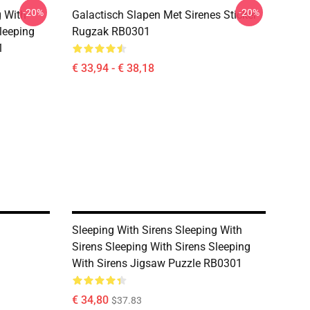
-20%
-20%
g With
Galactisch Slapen Met Sirenes Sticker
leeping
Rugzak RB0301
1
€ 33,94 - € 38,18
Sleeping With Sirens Sleeping With
Sirens Sleeping With Sirens Sleeping
With Sirens Jigsaw Puzzle RB0301
€ 34,80
$37.83