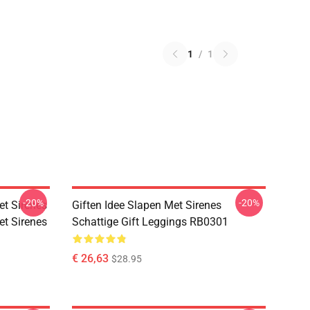
1
/
1
-20%
-20%
et Sirenes
Giften Idee Slapen Met Sirenes
et Sirenes
Schattige Gift Leggings RB0301
€ 26,63
$28.95