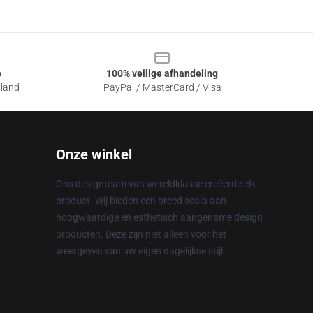
e
100% veilige afhandeling
sland
PayPal / MasterCard / Visa
Onze winkel
Ons designteam van wereldklasse creëerde elk
product. Wij bieden een breed scala aan
hoogwaardige en esthetisch aangename design
producten. Deze zijn niet alleen voor het
weergeven van uw eigen dagelijkse stijl.