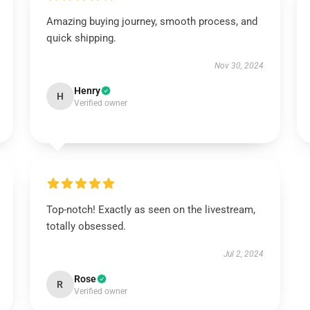
Amazing buying journey, smooth process, and
quick shipping.
Nov 30, 2024
Henry
H
Verified owner
Top-notch! Exactly as seen on the livestream,
totally obsessed.
Jul 2, 2024
Rose
R
Verified owner