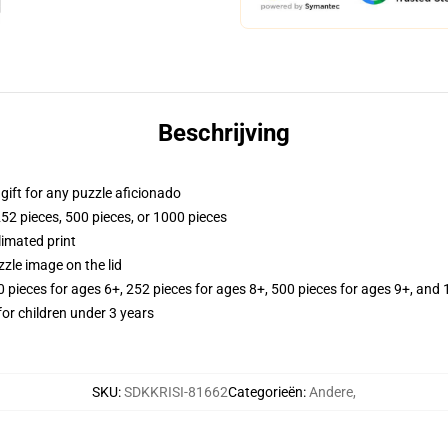
Beschrijving
r gift for any puzzle aficionado
252 pieces, 500 pieces, or 1000 pieces
limated print
zle image on the lid
ieces for ages 6+, 252 pieces for ages 8+, 500 pieces for ages 9+, and 
r children under 3 years
SKU
:
SDKKRISI-81662
Categorieën
:
Andere
,