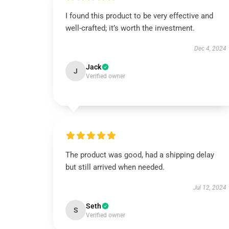
I found this product to be very effective and
well-crafted; it’s worth the investment.
Dec 4, 2024
Jack
J
Verified owner
The product was good, had a shipping delay
but still arrived when needed.
Jul 12, 2024
Seth
S
Verified owner