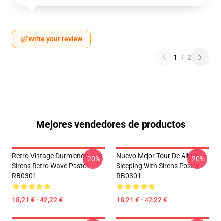
Write your review
1
/
2
Mejores vendedores de productos
Retro Vintage Durmiendo Con
Nuevo Mejor Tour De Album
-20%
-20%
Sirens Retro Wave Poster
Sleeping With Sirens Poster
RB0301
RB0301
18,21 € - 42,22 €
18,21 € - 42,22 €