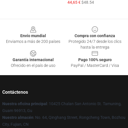
44,65 €
$48.54
Footer
Envío mundial
Compra con confianza
Enviamos a más de 200 países
Protegido 24/7 desde los clics
hasta la entrega
Garantía internacional
Pago 100% seguro
Ofrecido en el país de uso
PayPal / MasterCard / Visa
Contáctenos
Nuestra oficina principal
: 10425 Chalan San Antonio St. Tamuning,
Guam 96913, Gu
Nuestro almacén
: No. 64, Qinghang Street, Rongcheng Town, Bozhou
City, Fujian, CN