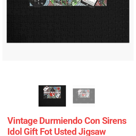
Vintage Durmiendo Con Sirens
Idol Gift Fot Usted Jigsaw