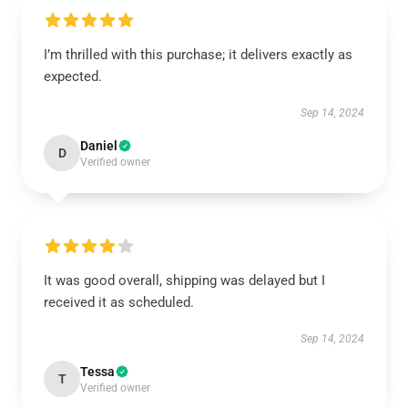
I’m thrilled with this purchase; it delivers exactly as
expected.
Sep 14, 2024
Daniel
D
Verified owner
It was good overall, shipping was delayed but I
received it as scheduled.
Sep 14, 2024
Tessa
T
Verified owner