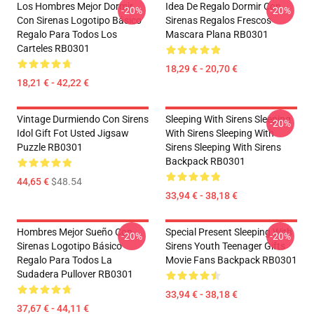
Los Hombres Mejor Dormir
Idea De Regalo Dormir Con
-20%
-20%
Con Sirenas Logotipo Básico
Sirenas Regalos Frescos
Regalo Para Todos Los
Mascara Plana RB0301
Carteles RB0301
18,29 € - 20,70 €
18,21 € - 42,22 €
Vintage Durmiendo Con Sirens
Sleeping With Sirens Sleeping
-20%
Idol Gift Fot Usted Jigsaw
With Sirens Sleeping With
Puzzle RB0301
Sirens Sleeping With Sirens
Backpack RB0301
44,65 €
$48.54
33,94 € - 38,18 €
Hombres Mejor Sueño Con
Special Present Sleeping With
-20%
-20%
Sirenas Logotipo Básico
Sirens Youth Teenager Gifts
Regalo Para Todos La
Movie Fans Backpack RB0301
Sudadera Pullover RB0301
33,94 € - 38,18 €
37,67 € - 44,11 €