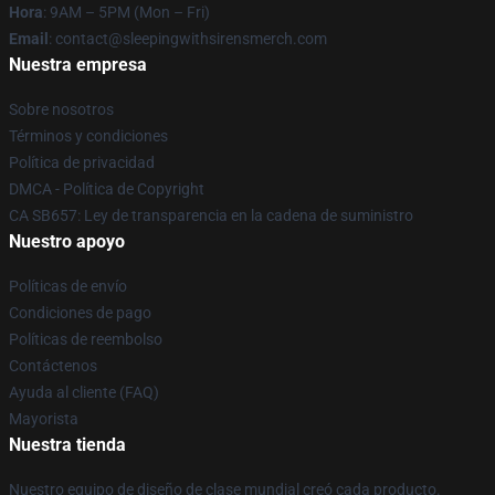
Hora
: 9AM – 5PM (Mon – Fri)
Email
: contact@sleepingwithsirensmerch.com
Nuestra empresa
Sobre nosotros
Términos y condiciones
Política de privacidad
DMCA - Política de Copyright
CA SB657: Ley de transparencia en la cadena de suministro
Nuestro apoyo
Políticas de envío
Condiciones de pago
Políticas de reembolso
Contáctenos
Ayuda al cliente (FAQ)
Mayorista
Nuestra tienda
Nuestro equipo de diseño de clase mundial creó cada producto.