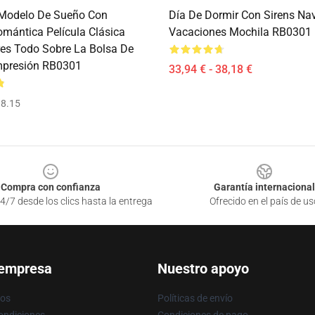
Modelo De Sueño Con
Día De Dormir Con Sirens Na
omántica Película Clásica
Vacaciones Mochila RB0301
res Todo Sobre La Bolsa De
mpresión RB0301
33,94 € - 38,18 €
8.15
Compra con confianza
Garantía internacional
4/7 desde los clics hasta la entrega
Ofrecido en el país de us
 empresa
Nuestro apoyo
ros
Políticas de envío