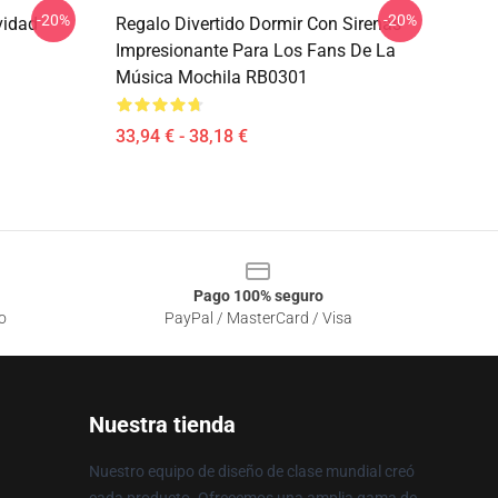
-20%
-20%
vidad
Regalo Divertido Dormir Con Sirenas
Impresionante Para Los Fans De La
Música Mochila RB0301
33,94 € - 38,18 €
Pago 100% seguro
o
PayPal / MasterCard / Visa
Nuestra tienda
Nuestro equipo de diseño de clase mundial creó