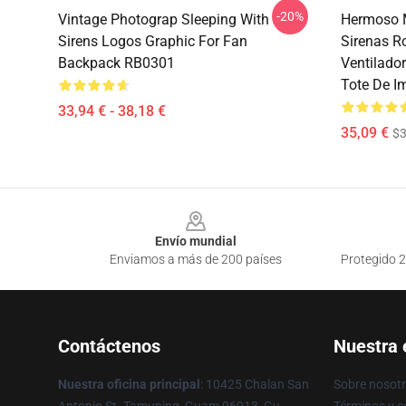
-20%
Vintage Photograp Sleeping With
Hermoso 
Sirens Logos Graphic For Fan
Sirenas R
Backpack RB0301
Ventilado
Tote De I
33,94 € - 38,18 €
35,09 €
$3
Footer
Envío mundial
Enviamos a más de 200 países
Protegido 2
Contáctenos
Nuestra
Nuestra oficina principal
: 10425 Chalan San
Sobre nosot