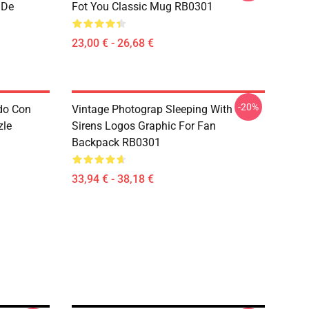
 De
Fot You Classic Mug RB0301
23,00 € - 26,68 €
-20%
do Con
Vintage Photograp Sleeping With
zle
Sirens Logos Graphic For Fan
Backpack RB0301
33,94 € - 38,18 €