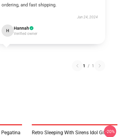
ordering, and fast shipping.
Jun 24, 2024
Hannah
H
Verified owner
1
/
1
-20%
s Pegatina
Retro Sleeping With Sirens Idol Gifts