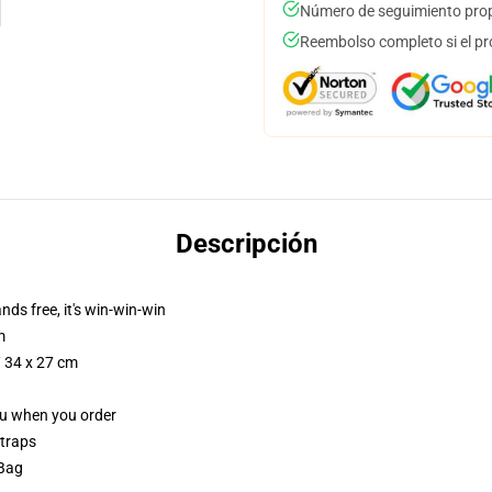
Número de seguimiento prop
Reembolso completo si el pr
Descripción
nds free, it's win-win-win
m
/ 34 x 27 cm
you when you order
straps
 Bag