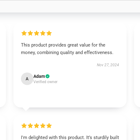
This product provides great value for the
money, combining quality and effectiveness.
Nov 27, 2024
Adam
A
Verified owner
I'm delighted with this product. It’s sturdily built