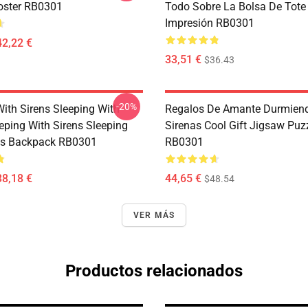
oster RB0301
Todo Sobre La Bolsa De Tote
Impresión RB0301
42,22 €
33,51 €
$36.43
-20%
With Sirens Sleeping With
Regalos De Amante Durmien
eping With Sirens Sleeping
Sirenas Cool Gift Jigsaw Puz
ns Backpack RB0301
RB0301
38,18 €
44,65 €
$48.54
VER MÁS
Productos relacionados