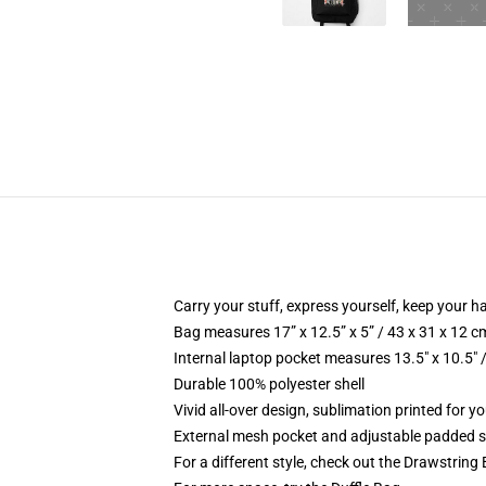
Carry your stuff, express yourself, keep your ha
Bag measures 17” x 12.5” x 5” / 43 x 31 x 12 c
Internal laptop pocket measures 13.5" x 10.5" 
Durable 100% polyester shell
Vivid all-over design, sublimation printed for 
External mesh pocket and adjustable padded 
For a different style, check out the Drawstring