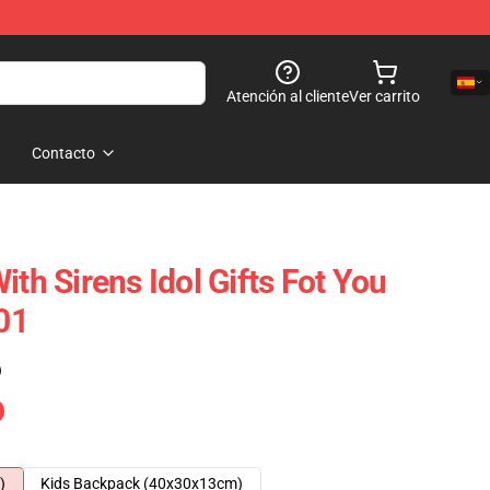
Atención al cliente
Ver carrito
Contacto
ith Sirens Idol Gifts Fot You
01
)
)
Kids Backpack (40x30x13cm)