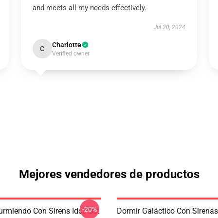
and meets all my needs effectively.
Jul 20, 2024
Charlotte
C
Verified owner
Mejores vendedores de productos
-20%
urmiendo Con Sirens Idol Gift
Dormir Galáctico Con Sirena