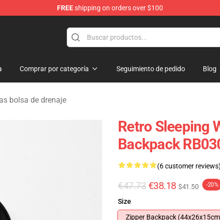
FREE
shipping on orders over $100
rens Merchandise Shop
a
Comprar por categoría
Seguimiento de pedido
Blog
as bolsa de drenaje
Retro Sleeping W
Backpack RB03
(6 customer reviews
€47.73
€38.18
-20%
$41.50
Size
Zipper Backpack (44x26x15cm