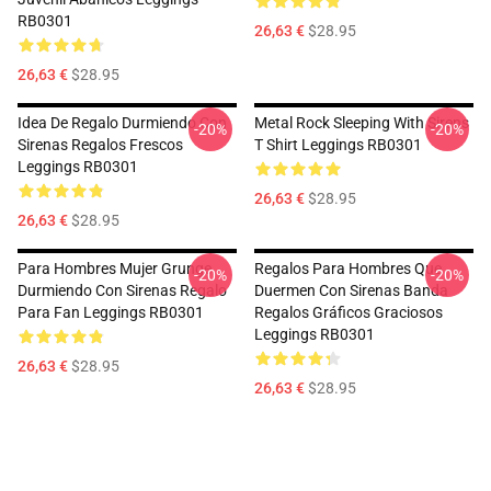
RB0301
26,63 €
$28.95
26,63 €
$28.95
Idea De Regalo Durmiendo Con
Metal Rock Sleeping With Sirens
-20%
-20%
Sirenas Regalos Frescos
T Shirt Leggings RB0301
Leggings RB0301
26,63 €
$28.95
26,63 €
$28.95
Para Hombres Mujer Grunge
Regalos Para Hombres Que
-20%
-20%
Durmiendo Con Sirenas Regalo
Duermen Con Sirenas Banda
Para Fan Leggings RB0301
Regalos Gráficos Graciosos
Leggings RB0301
26,63 €
$28.95
26,63 €
$28.95