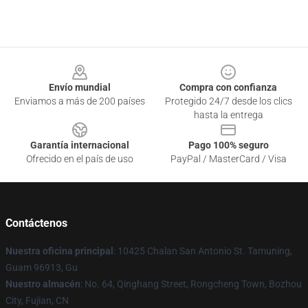
Footer
Envío mundial
Compra con confianza
Enviamos a más de 200 países
Protegido 24/7 desde los clics
hasta la entrega
Garantía internacional
Pago 100% seguro
Ofrecido en el país de uso
PayPal / MasterCard / Visa
Contáctenos
Nuestra oficina principal
: 10425 Chalan San Antonio St. Tamuning,
Guam 96913, Gu
Nuestro almacén
: No. 64, Qinghang Street, Rongcheng Town, Bozhou
City, Fujian, CN