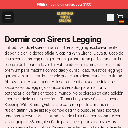
FREE
shipping on orders over $100
Sleeping With Sirens Store - Official Sleeping With Sire
Open menu
Dormir con Sirens Legging
¡Introduciendo el sueño final con Sirens Legging, exclusivamente
disponible en la tienda oficial Sleeping With Sirens! Eleva tu juego de
estilo con estos leggings giratorios que capturan perfectamente la
esencia de tu banda favorita. Fabricado con materiales de calidad
premium para máxima comodidad y durabilidad, nuestros leggings
garantizan un ajuste impecable que te hará destacar de la multitud.
Abraza tu rockstar interior y desata tu confianza a medida que
sacudes estos leggings icónicos diseñados para inspirar y
potenciar a los fans en todo el mundo. No te pierdas en esta adición
imprescindible a tu colección – ¡Toma el tuyo hoy sólo en la tienda
Sleeping With Sirens! ¿Estás listo para romper tu armario con la
fusión definitiva de estilo y comodidad? No busques más, ¡porque
tenemos la cosa para ti! Introduciendo el sueño impresionante con
las leggings de Sirens, diseñado para hacer girar la cabeza y los
corazones saltar un ritmo. Ya sea que usted es un fan duro de este