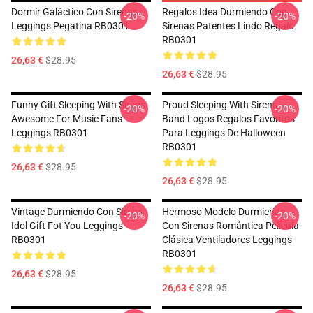
Dormir Galáctico Con Sirenas
Regalos Idea Durmiendo Con
-20%
-20%
Leggings Pegatina RB0301
Sirenas Patentes Lindo Regalo
RB0301
26,63 €
$28.95
26,63 €
$28.95
Funny Gift Sleeping With Sirens
Proud Sleeping With Sirens
-20%
-20%
Awesome For Music Fans
Band Logos Regalos Favoritos
Leggings RB0301
Para Leggings De Halloween
RB0301
26,63 €
$28.95
26,63 €
$28.95
Vintage Durmiendo Con Sirens
Hermoso Modelo Durmiendo
-20%
-20%
Idol Gift Fot You Leggings
Con Sirenas Romántica Película
RB0301
Clásica Ventiladores Leggings
RB0301
26,63 €
$28.95
26,63 €
$28.95