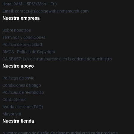
Hora
: 9AM – 5PM (Mon – Fri)
Email
: contact@sleepingwithsirensmerch.com
Nuestra empresa
Sobre nosotros
Términos y condiciones
Política de privacidad
DMCA - Política de Copyright
CA SB657: Ley de transparencia en la cadena de suministro
Nuestro apoyo
Políticas de envío
Condiciones de pago
Políticas de reembolso
Contáctenos
Ayuda al cliente (FAQ)
Mayorista
Nuestra tienda
Nuestro equipo de diseño de clase mundial creó cada producto.