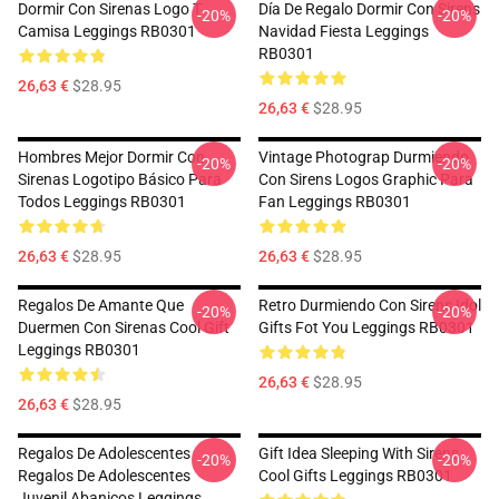
Dormir Con Sirenas Logo T
Día De Regalo Dormir Con Sirens
-20%
-20%
Camisa Leggings RB0301
Navidad Fiesta Leggings
RB0301
26,63 €
$28.95
26,63 €
$28.95
Hombres Mejor Dormir Con
Vintage Photograp Durmiendo
-20%
-20%
Sirenas Logotipo Básico Para
Con Sirens Logos Graphic Para
Todos Leggings RB0301
Fan Leggings RB0301
26,63 €
$28.95
26,63 €
$28.95
Regalos De Amante Que
Retro Durmiendo Con Sirens Idol
-20%
-20%
Duermen Con Sirenas Cool Gift
Gifts Fot You Leggings RB0301
Leggings RB0301
26,63 €
$28.95
26,63 €
$28.95
Regalos De Adolescentes
Gift Idea Sleeping With Sirens
-20%
-20%
Regalos De Adolescentes
Cool Gifts Leggings RB0301
Juvenil Abanicos Leggings