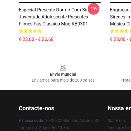
-20%
Especial Presente Dormir Com Sirenes
Engraçad
Juventude Adolescente Presentes
Sirenes I
Filmes Fãs Clássico Mug RB0301
Música C
€ 23,00 - € 26,68
€ 23,00 - 
Footer
Envio mundial
Enviamos para mais de 200 países
Prote
Contacte-nos
Nossa e
A nossa sede
: 10425 Chalan San Antonio St.
Sobre nós
Tamuning, Guam 96913, Gu
Termos e Co