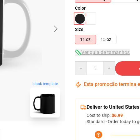
Color
Size
11 oz
15 oz
Ver guia de tamanhos
Quantity
Esta promoção termina
blank template
Deliver to United States
Cost to ship:
$6.99
Standard - Order today to g