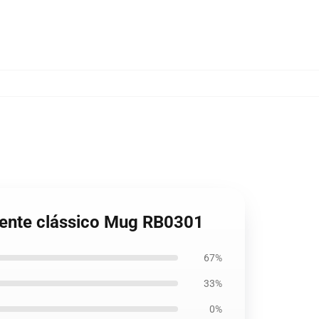
sente clássico Mug RB0301
67%
33%
0%