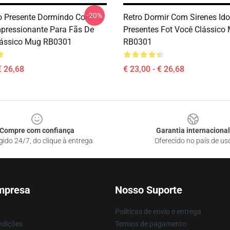
-20%
o Presente Dormindo Com
Retro Dormir Com Sirenes Ido
mpressionante Para Fãs De
Presentes Fot Você Clássico
lássico Mug RB0301
RB0301
€ 26,68
€ 23,00 - € 26,68
Compre com confiança
Garantia internacional
gido 24/7, do clique à entrega
Oferecido no país de us
mpresa
Nosso Suporte
Políticas de envio e entrega
ndições
Termos de pagamento