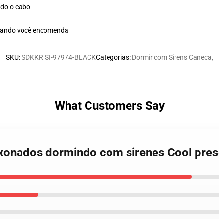
ndo o cabo
quando você encomenda
SKU
:
SDKKRISI-97974-BLACK
Categorias
:
Dormir com Sirens Caneca
,
What Customers Say
aixonados dormindo com sirenes Cool pre