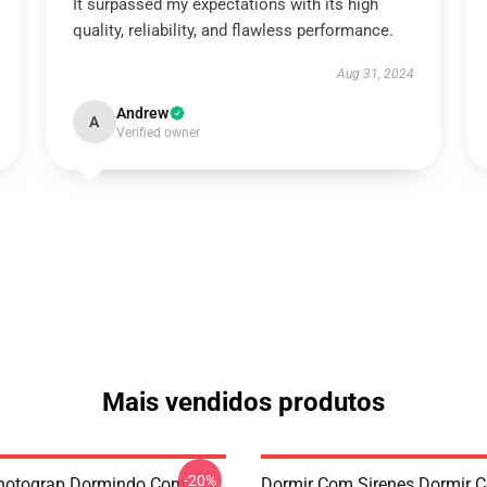
It surpassed my expectations with its high
quality, reliability, and flawless performance.
Aug 31, 2024
Andrew
A
Verified owner
Mais vendidos produtos
-20%
Photograp Dormindo Com
Dormir Com Sirenes Dormir 