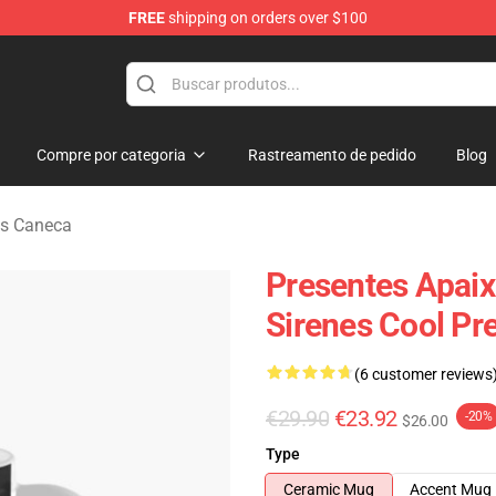
FREE
shipping on orders over $100
rens Merchandise Shop
Compre por categoria
Rastreamento de pedido
Blog
ns Caneca
Presentes Apai
Sirenes Cool Pr
(6 customer reviews
€29.90
€23.92
-20%
$26.00
Type
Ceramic Mug
Accent Mug