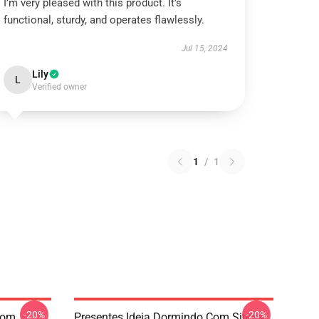
I’m very pleased with this product. It’s
functional, sturdy, and operates flawlessly.
Jul 15, 2024
Lily
L
Verified owner
1
/
1
-20%
-20%
Com
Presentes Ideia Dormindo Com Sirens