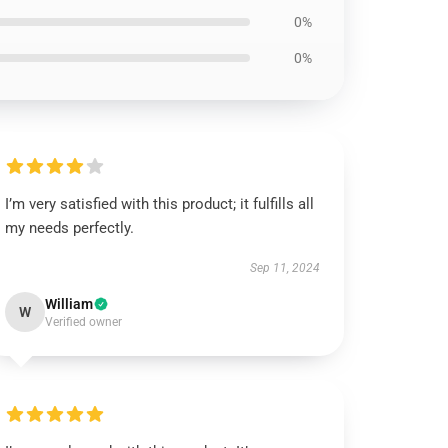
0%
0%
I’m very satisfied with this product; it fulfills all
my needs perfectly.
Sep 11, 2024
William
W
Verified owner