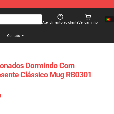
Atendimento ao cliente
Ver carrinho
Contato
xonados Dormindo Com
esente Clássico Mug RB0301
)