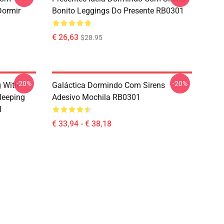
Dormir
Bonito Leggings Do Presente RB0301
€ 26,63
$28.95
-20%
-20%
g With
Galáctica Dormindo Com Sirens
leeping
Adesivo Mochila RB0301
1
€ 33,94 - € 38,18