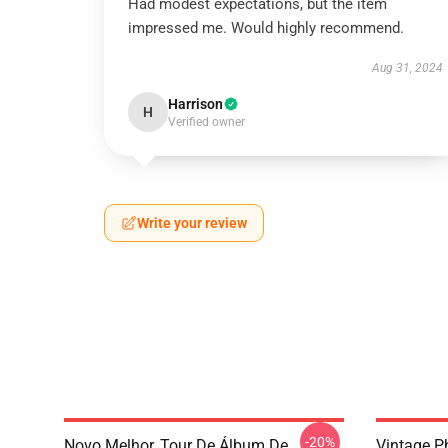
Had modest expectations, but the item
impressed me. Would highly recommend.
Aug 31, 2024
Harrison
H
Verified owner
Write your review
-20%
Novo Melhor, Tour De Álbum De
Vintage 