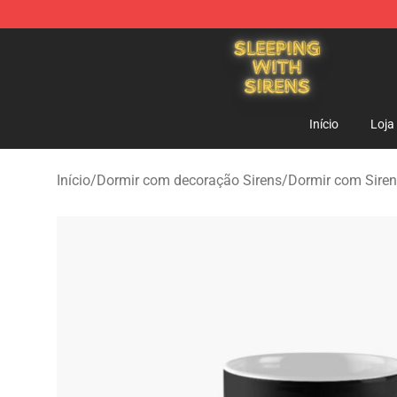
Sleeping With Sirens Store - Official Sleeping With Si
Início
Loja
Início
/
Dormir com decoração Sirens
/
Dormir com Sire