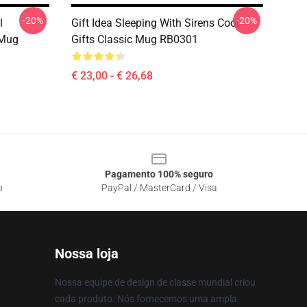
-20%
-20%
l
Gift Idea Sleeping With Sirens Cool
 Mug
Gifts Classic Mug RB0301
€ 23,00 - € 26,68
Pagamento 100% seguro
o
PayPal / MasterCard / Visa
Nossa loja
Nossa equipe de design de classe mundial criou
cada produto. Nós fornecemos uma ampla