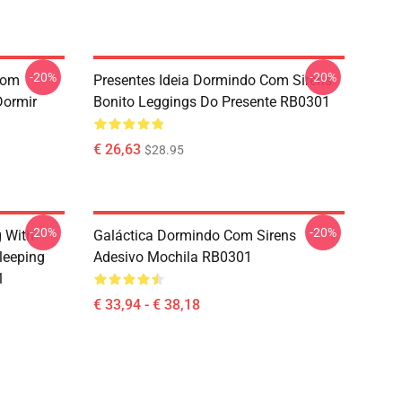
-20%
-20%
Com
Presentes Ideia Dormindo Com Sirens
Dormir
Bonito Leggings Do Presente RB0301
€ 26,63
$28.95
-20%
-20%
g With
Galáctica Dormindo Com Sirens
leeping
Adesivo Mochila RB0301
1
€ 33,94 - € 38,18