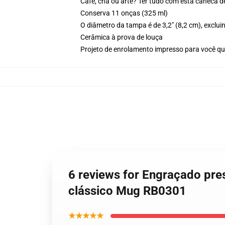
Café, chá ou arte? Ter tudo com esta caneca d
Conserva 11 onças (325 ml)
O diâmetro da tampa é de 3,2" (8,2 cm), exclui
Cerâmica à prova de louça
Projeto de enrolamento impresso para você 
6 reviews for Engraçado pre
clássico Mug RB0301
★★★★★