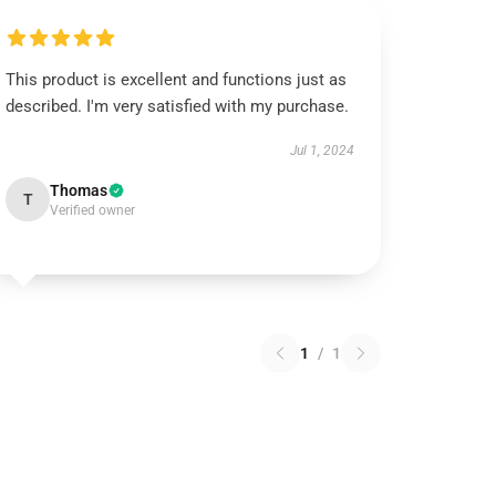
This product is excellent and functions just as
described. I'm very satisfied with my purchase.
Jul 1, 2024
Thomas
T
Verified owner
1
/
1