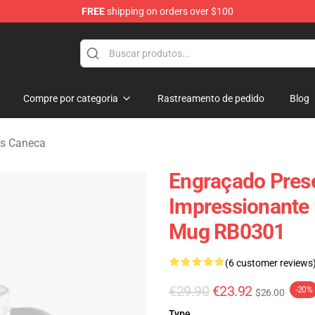
FREE
shipping on orders over $100
rens Merchandise Shop
Compre por categoria
Rastreamento de pedido
Blog
ns Caneca
Engraçado Pres
Impressionante 
Mug RB0301
(6 customer reviews
€29.90
€23.92
-20%
$26.00
Type