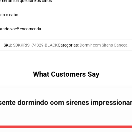
e cerâmica que abre os olhos
ndo o cabo
quando você encomenda
SKU
:
SDKKRISI-74329-BLACK
Categorias
:
Dormir com Sirens Caneca
,
What Customers Say
sente dormindo com sirenes impressionan