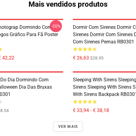
Mais vendidos produtos
-20%
Photograp Dormindo Com
Dormir Com Sirenes Dormir 
ogos Gráfico Para Fã Poster
Sirenes Dormir Com Sirenes 
Com Sirenes Pernas RB0301
€ 42,22
€ 26,63
$28.95
 Do Dia Dormindo Com
Sleeping With Sirens Sleepin
alloween Dia Das Bruxas
Sirens Sleeping With Sirens S
B0301
With Sirens Backpack RB030
€ 33,94 - € 38,18
8.54
VER MAIS