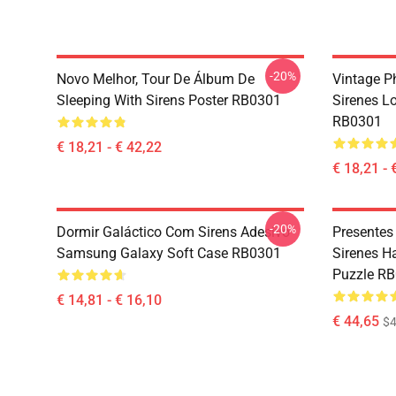
-20%
Novo Melhor, Tour De Álbum De
Vintage 
Sleeping With Sirens Poster RB0301
Sirenes L
RB0301
€ 18,21 - € 42,22
€ 18,21 - 
-20%
Dormir Galáctico Com Sirens Adesivo
Presentes
Samsung Galaxy Soft Case RB0301
Sirenes H
Puzzle R
€ 14,81 - € 16,10
€ 44,65
$4