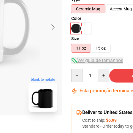
Ceramic Mug
Accent Mug
Color
Size
11 oz
15 oz
Ver guia de tamanhos
Quantity
blank template
Esta promoção termina
Deliver to United States
Cost to ship:
$6.99
Standard - Order today to g