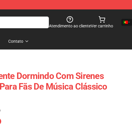
Atendimento ao cliente
Ver carrinho
Contato
ente Dormindo Com Sirenes
Para Fãs De Música Clássico
)