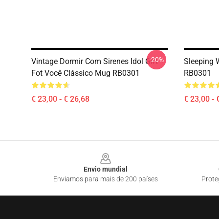
-20%
Vintage Dormir Com Sirenes Idol Gift
Sleeping 
Fot Você Clássico Mug RB0301
RB0301
€ 23,00 - € 26,68
€ 23,00 - 
Footer
Envio mundial
Enviamos para mais de 200 países
Prote