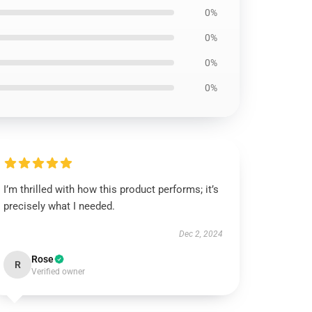
0%
0%
0%
0%
I’m thrilled with how this product performs; it’s
precisely what I needed.
Dec 2, 2024
Rose
R
Verified owner