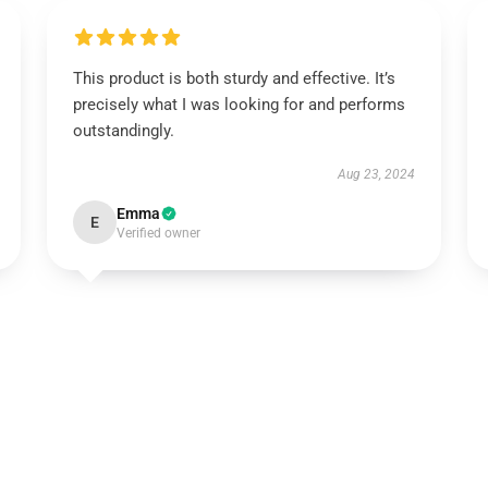
This product is both sturdy and effective. It’s
precisely what I was looking for and performs
outstandingly.
Aug 23, 2024
Emma
E
Verified owner