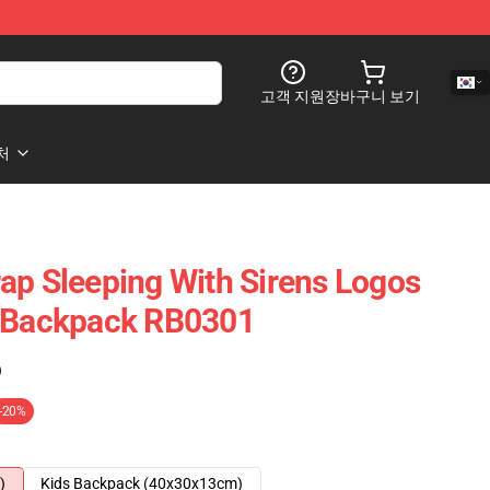
고객 지원
장바구니 보기
처
ap Sleeping With Sirens Logos
n Backpack RB0301
)
-20%
)
Kids Backpack (40x30x13cm)