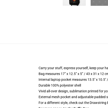
Carry your stuff, express yourself, keep your ha
Bag measures 17” x 12.5” x 5” / 43 x 31 x 12 c
Internal laptop pocket measures 13.5" x 10.5" 
Durable 100% polyester shell
Vivid all-over design, sublimation printed for 
External mesh pocket and adjustable padded 
For a different style, check out the Drawstring