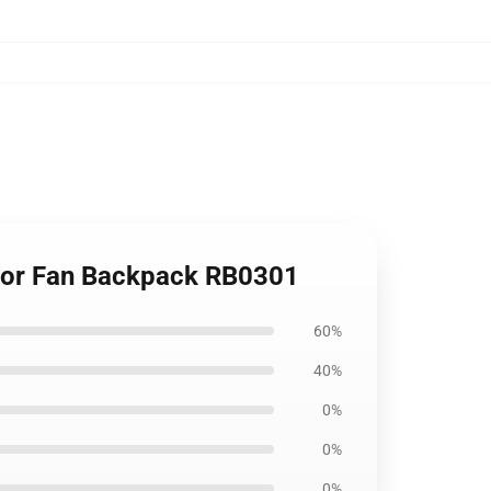
 For Fan Backpack RB0301
60%
40%
0%
0%
0%