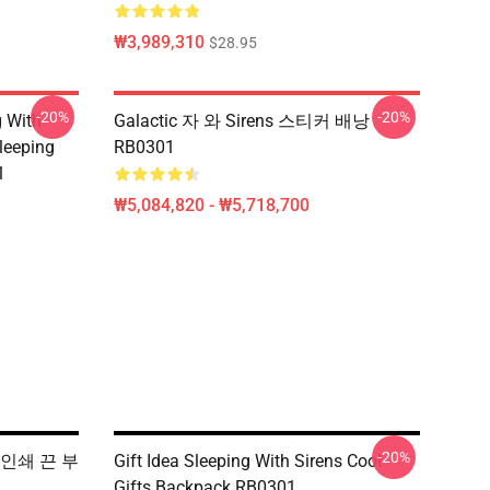
₩3,989,310
$28.95
-20%
-20%
g With
Galactic 자 와 Sirens 스티커 배낭
leeping
RB0301
1
₩5,084,820 - ₩5,718,700
-20%
 인쇄 끈 부
Gift Idea Sleeping With Sirens Cool
Gifts Backpack RB0301