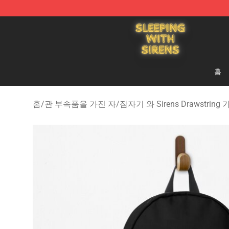
Sleeping With Sirens Store - Official Sleeping With Si
홈
홈
/
관 부속품을 가진 자
/
잠자기 와 Sirens Drawstring