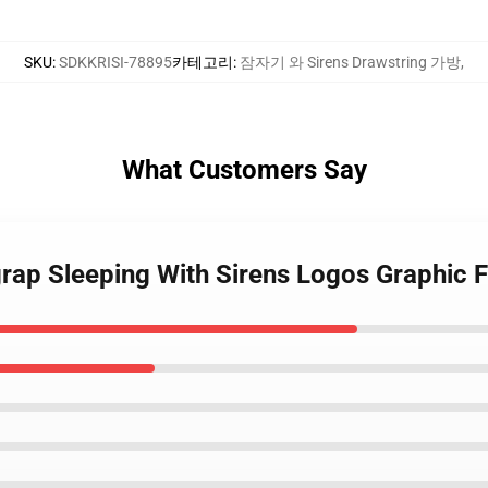
SKU
:
SDKKRISI-78895
카테고리
:
잠자기 와 Sirens Drawstring 가방
,
What Customers Say
grap Sleeping With Sirens Logos Graphic