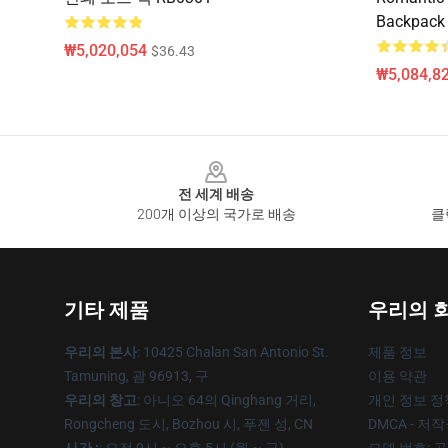
Backpack
₩5,020,054
$36.43
₩5,084,82
Footer
전 세계 배송
200개 이상의 국가로 배송
클
기타 제품
우리의 
우리의 본사
: 10425 Chalan San Antonio St.
제품 정보
Tamuning, 괌 96913, 구
이용 약관
우리의 창고
: 아니오 64의 Qinghang 거리,
개인 정보 정
Rongcheng 도시, Bozhou 시, 푸젠 성, CN
DMCA - 저