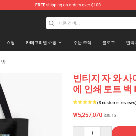
FREE
shipping on orders over $100
rens Merchandise Shop
쇼핑
카테고리별 쇼핑
주문 추적
블로그
연락
 가방
빈티지 자 와 사이렌
에 인쇄 토트 백 R
(3 customer reviews
₩5,257,070
$38.15
Quantity