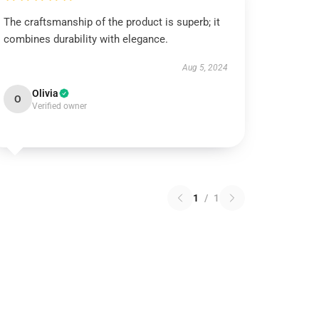
The craftsmanship of the product is superb; it
combines durability with elegance.
Aug 5, 2024
Olivia
O
Verified owner
1
/
1