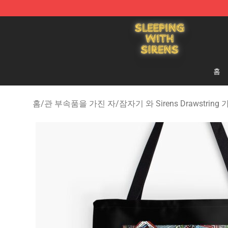
Sleeping With Sirens Store - Official Sleeping With Si
홈
홈
/
관 부속품을 가진 자
/
잠자기 와 Sirens Drawstring