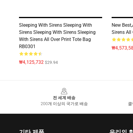
Sleeping With Sirens Sleeping With
New Best,
Sirens Sleeping With Sirens Sleeping
Sirens All
With Sirens All Over Print Tote Bag
RB0301
₩4,573,5
₩4,125,732
$29.94
Footer
전 세계 배송
200개 이상의 국가로 배송
클
기타 제품
우리의 