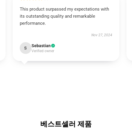
This product surpassed my expectations with
its outstanding quality and remarkable
performance.
Nov 27, 2024
Sebastian
S
Verified owner
베스트셀러 제품