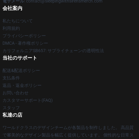
電子メール
: contact@sleepingwithsirensmerch.com
会社案内
私たちについて
利用規約
プライバシーポリシー
DMCA - 著作権ポリシー
カリフォルニアSB657: サプライチェーンの透明性法
当社のサポート
配送&配送ポリシー
支払条件
返品・返金ポリシー
お問い合わせ
カスタマーサポート(FAQ)
スタッフ
私達の店
ワールドクラスのデザインチームが各製品を制作しました。 高品質
で審美的なデザイン製品を幅広く提供しています。 個性的な日常ス