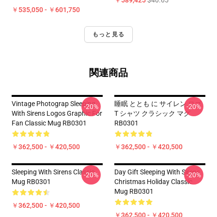
￥589,425
$40.65
￥535,050 - ￥601,750
もっと見る
関連商品
Vintage Photograp Sleeping
睡眠 ととも に サイレン ロゴ
-20%
-20%
With Sirens Logos Graphic For
T シャツ クラシック マグ
Fan Classic Mug RB0301
RB0301
￥362,500 - ￥420,500
￥362,500 - ￥420,500
Sleeping With Sirens Classic
Day Gift Sleeping With Sirens
-20%
-20%
Mug RB0301
Christmas Holiday Classic
Mug RB0301
￥362,500 - ￥420,500
￥362,500 - ￥420,500