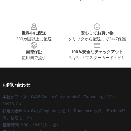
Footer
世界中に配送
安心してお買い物
200カ国以上に配送
クリックから配送まで24/7保護
国際保証
100％安全なチェックアウト
使用国で提供
PayPal / マスターカード / ビザ
お問い合わせ
本社オフィス
: 10425 Chalan San Antonio St. Tamuning, グアム
96913, Gu
私達の倉庫
:No. 64のQinghangの通り、Rongchengの町、Bozhou都
市、福建省、CN
営業時間
: 9:00～18:00(月～金)