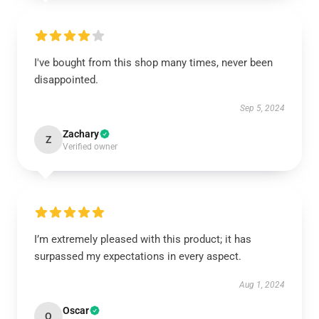
I've bought from this shop many times, never been
disappointed.
Sep 5, 2024
Zachary
Z
Verified owner
I’m extremely pleased with this product; it has
surpassed my expectations in every aspect.
Aug 1, 2024
Oscar
O