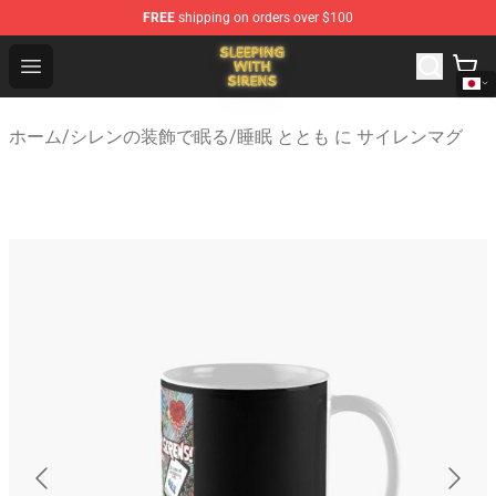
FREE
shipping on orders over $100
Sleeping With Sirens Store - Official Sleeping With Sire
Open menu
ホーム
/
シレンの装飾で眠る
/
睡眠 ととも に サイレンマグ