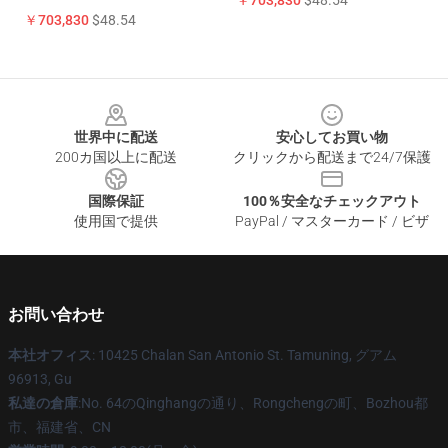
￥703,830
$48.54
￥703,830
$48.54
Footer
世界中に配送
安心してお買い物
200カ国以上に配送
クリックから配送まで24/7保護
国際保証
100％安全なチェックアウト
使用国で提供
PayPal / マスターカード / ビザ
お問い合わせ
本社オフィス
: 10425 Chalan San Antonio St. Tamuning, グアム
96913, Gu
私達の倉庫
:No. 64のQinghangの通り、Rongchengの町、Bozhou都
市、福建省、CN