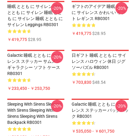
睡眠 ととも に サイレン 睡眠
ギフトのアイデア 睡眠 ととも
-20%
-20%
ととも に サイレン 睡眠 とと
に サイレンス かわいい ギフ
も に サイレン 睡眠 ととも に
ト レギンス RB0301
サイレン Leggings RB0301
￥419,775
$28.95
￥419,775
$28.95
Galactic 睡眠 ととも に サイ
日ギフト 睡眠 ととも に サイ
-20%
レンス ステッカー サムスン
レンス ハロウィン 休日 ジグ
ギャラクシー ソフト ケース
ソーパズル RB0301
RB0301
￥703,830
$48.54
￥233,450 - ￥253,750
Sleeping With Sirens Sleeping
Galactic 睡眠 ととも に サイ
-20%
-20%
With Sirens Sleeping With
レンス ステッカー バックパッ
Sirens Sleeping With Sirens
ク RB0301
Backpack RB0301
￥535,050 - ￥601,750