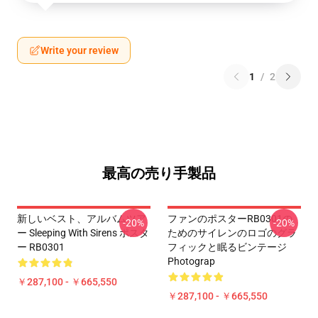
Write your review
1
/
2
最高の売り手製品
新しいベスト、アルバムツア
ファンのポスターRB0301の
-20%
-20%
ー Sleeping With Sirens ポスタ
ためのサイレンのロゴのグラ
ー RB0301
フィックと眠るビンテージ
Photograp
￥287,100 - ￥665,550
￥287,100 - ￥665,550