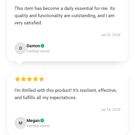
This item has become a daily essential for me. Its
quality and functionality are outstanding, and I am
very satisfied.
Jul 30, 2024
Damon
D
Verified owner
I’m thrilled with this product! It’s resilient, effective,
and fulfills all my expectations.
Jul 18, 2024
Megan
M
Verified owner