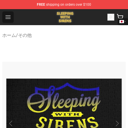
FREE
shipping on orders over $100
Sleeping With Sirens Store - Official Sleeping With Sire
Open menu
ホーム
/
その他