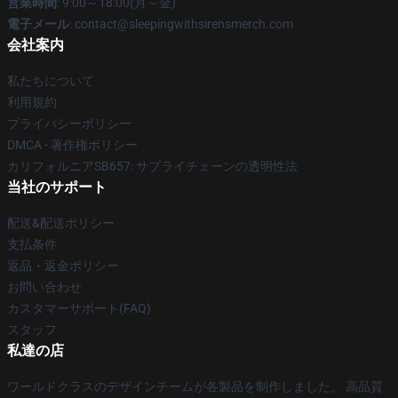
営業時間
: 9:00～18:00(月～金)
電子メール
: contact@sleepingwithsirensmerch.com
会社案内
私たちについて
利用規約
プライバシーポリシー
DMCA - 著作権ポリシー
カリフォルニアSB657: サプライチェーンの透明性法
当社のサポート
配送&配送ポリシー
支払条件
返品・返金ポリシー
お問い合わせ
カスタマーサポート(FAQ)
スタッフ
私達の店
ワールドクラスのデザインチームが各製品を制作しました。 高品質