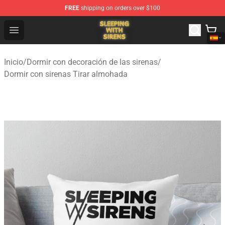
FREE
shipping on orders over $100
Sleeping With Sirens Store - Official Sleeping With Sire
Open menu
Inicio
/
Dormir con decoración de las sirenas
/
Dormir con sirenas Tirar almohada