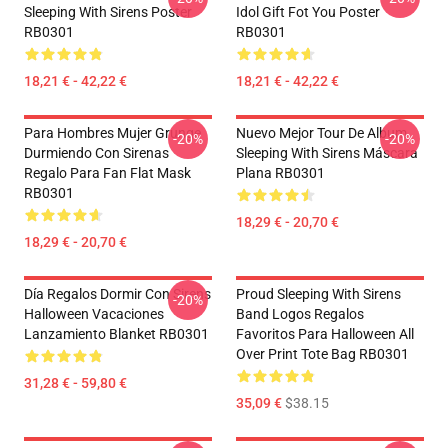
Sleeping With Sirens Poster
Idol Gift Fot You Poster
RB0301
RB0301
18,21 € - 42,22 €
18,21 € - 42,22 €
Para Hombres Mujer Grunge
Nuevo Mejor Tour De Album
-20%
-20%
Durmiendo Con Sirenas
Sleeping With Sirens Máscara
Regalo Para Fan Flat Mask
Plana RB0301
RB0301
18,29 € - 20,70 €
18,29 € - 20,70 €
Día Regalos Dormir Con Sirens
Proud Sleeping With Sirens
-20%
Halloween Vacaciones
Band Logos Regalos
Lanzamiento Blanket RB0301
Favoritos Para Halloween All
Over Print Tote Bag RB0301
31,28 € - 59,80 €
35,09 €
$38.15