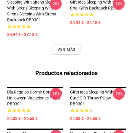
Sleeping With Sirens Sleeping
Gift Idea Sleeping With Sirens
-20%
-20%
With Sirens Sleeping With
Cool Gifts Backpack RB0301
Sirens Sleeping With Sirens
Backpack RB0301
33,94 € - 38,18 €
33,94 € - 38,18 €
VER MÁS
Productos relacionados
Día Regalos Dormir Con Sirens
Gifts Idea Sleeping With Sirens
-20%
-20%
Halloween Vacaciones Pillow
Cute Gift Throw Pillow
RB0301
RB0301
22,08 € - 26,68 €
22,08 € - 26,68 €