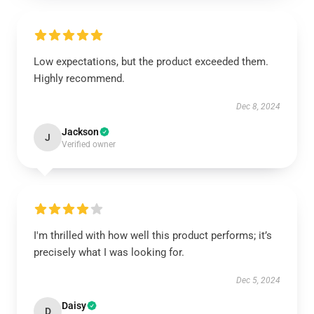
Low expectations, but the product exceeded them.
Highly recommend.
Dec 8, 2024
Jackson
J
Verified owner
I'm thrilled with how well this product performs; it’s
precisely what I was looking for.
Dec 5, 2024
Daisy
D