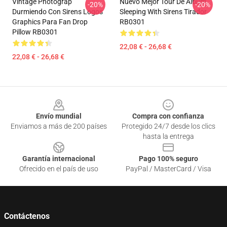
Vintage Photograp
Nuevo Mejor Tour De Album
-20%
-20%
Durmiendo Con Sirens Logos
Sleeping With Sirens Tirador
Graphics Para Fan Drop
RB0301
Pillow RB0301
22,08 € - 26,68 €
22,08 € - 26,68 €
Footer
Envío mundial
Compra con confianza
Enviamos a más de 200 países
Protegido 24/7 desde los clics
hasta la entrega
Garantía internacional
Pago 100% seguro
Ofrecido en el país de uso
PayPal / MasterCard / Visa
Contáctenos