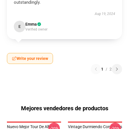
outstandingly.
Aug 19, 2024
Emma
E
Verified owner
Write your review
1
/
2
Mejores vendedores de productos
Nuevo Mejor Tour De Album
Vintage Durmiendo Con Sirens
-20%
-20%