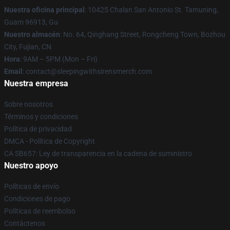
Nuestra oficina principal
: 10425 Chalan San Antonio St. Tamuning,
Guam 96913, Gu
Nuestro almacén
: No. 64, Qinghang Street, Rongcheng Town, Bozhou
City, Fujian, CN
Hora
: 9AM – 5PM (Mon – Fri)
Email
: contact@sleepingwithsirensmerch.com
Nuestra empresa
Sobre nosotros
Términos y condiciones
Política de privacidad
DMCA - Política de Copyright
CA SB657: Ley de transparencia en la cadena de suministro
Nuestro apoyo
Políticas de envío
Condiciones de pago
Políticas de reembolso
Contáctenos