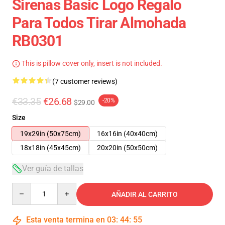
Sirenas Basic Logo Regalo
Para Todos Tirar Almohada
RB0301
This is pillow cover only, insert is not included.
(7 customer reviews)
€33.35
€26.68
-20%
$29.00
Size
19x29in (50x75cm)
16x16in (40x40cm)
18x18in (45x45cm)
20x20in (50x50cm)
Ver guía de tallas
Quantity
AÑADIR AL CARRITO
Esta venta termina en
03
:
44
:
54