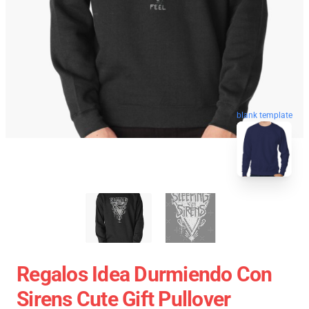
blank template
Regalos Idea Durmiendo Con
Sirens Cute Gift Pullover