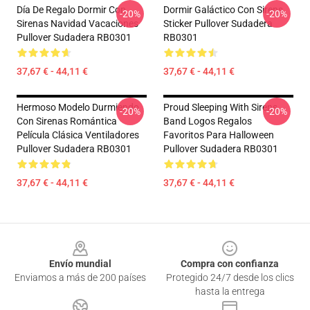
Día De Regalo Dormir Con
Dormir Galáctico Con Sirens
-20%
-20%
Sirenas Navidad Vacaciones
Sticker Pullover Sudadera
Pullover Sudadera RB0301
RB0301
37,67 € - 44,11 €
37,67 € - 44,11 €
Hermoso Modelo Durmiendo
Proud Sleeping With Sirens
-20%
-20%
Con Sirenas Romántica
Band Logos Regalos
Película Clásica Ventiladores
Favoritos Para Halloween
Pullover Sudadera RB0301
Pullover Sudadera RB0301
37,67 € - 44,11 €
37,67 € - 44,11 €
Footer
Envío mundial
Compra con confianza
Enviamos a más de 200 países
Protegido 24/7 desde los clics
hasta la entrega