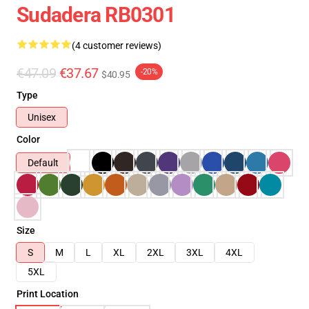
Sudadera RB0301
(4 customer reviews)
€47.09
€37.67
-20%
$40.95
Type
Unisex
Color
Default
Size
S
M
L
XL
2XL
3XL
4XL
5XL
Print Location