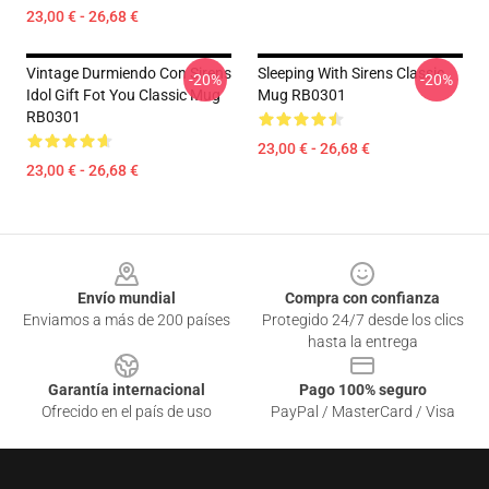
23,00 € - 26,68 €
Vintage Durmiendo Con Sirens
Sleeping With Sirens Classic
-20%
-20%
Idol Gift Fot You Classic Mug
Mug RB0301
RB0301
23,00 € - 26,68 €
23,00 € - 26,68 €
Footer
Envío mundial
Compra con confianza
Enviamos a más de 200 países
Protegido 24/7 desde los clics
hasta la entrega
Garantía internacional
Pago 100% seguro
Ofrecido en el país de uso
PayPal / MasterCard / Visa