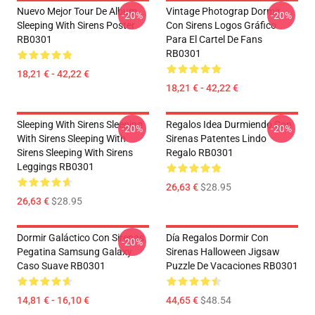
Nuevo Mejor Tour De Album
Vintage Photograp Dormir
-20%
-20%
Sleeping With Sirens Poster
Con Sirens Logos Gráfico
RB0301
Para El Cartel De Fans
RB0301
18,21 € - 42,22 €
18,21 € - 42,22 €
Sleeping With Sirens Sleeping
Regalos Idea Durmiendo Con
-20%
-20%
With Sirens Sleeping With
Sirenas Patentes Lindo
Sirens Sleeping With Sirens
Regalo RB0301
Leggings RB0301
26,63 €
$28.95
26,63 €
$28.95
Dormir Galáctico Con Sirenas
Día Regalos Dormir Con
-20%
Pegatina Samsung Galaxy
Sirenas Halloween Jigsaw
Caso Suave RB0301
Puzzle De Vacaciones RB0301
14,81 € - 16,10 €
44,65 €
$48.54