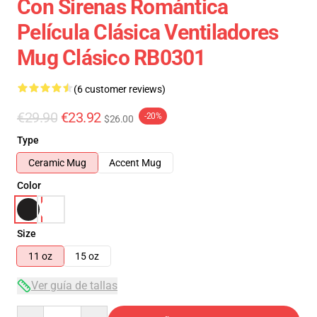
Con Sirenas Romántica
Película Clásica Ventiladores
Mug Clásico RB0301
(6 customer reviews)
€29.90
€23.92
-20%
$26.00
Type
Ceramic Mug
Accent Mug
Color
Size
11 oz
15 oz
Ver guía de tallas
Quantity