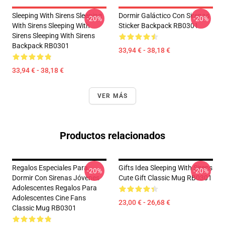
Sleeping With Sirens Sleeping
Dormir Galáctico Con Sirenas
-20%
-20%
With Sirens Sleeping With
Sticker Backpack RB0301
Sirens Sleeping With Sirens
Backpack RB0301
33,94 € - 38,18 €
33,94 € - 38,18 €
VER MÁS
Productos relacionados
Regalos Especiales Para
Gifts Idea Sleeping With Sirens
-20%
-20%
Dormir Con Sirenas Jóvenes
Cute Gift Classic Mug RB0301
Adolescentes Regalos Para
Adolescentes Cine Fans
23,00 € - 26,68 €
Classic Mug RB0301