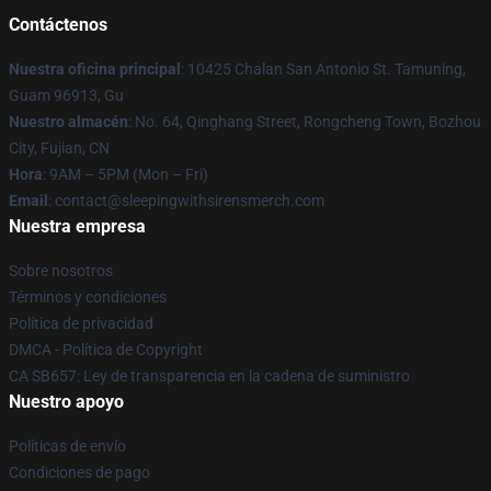
Contáctenos
Nuestra oficina principal
: 10425 Chalan San Antonio St. Tamuning,
Guam 96913, Gu
Nuestro almacén
: No. 64, Qinghang Street, Rongcheng Town, Bozhou
City, Fujian, CN
Hora
: 9AM – 5PM (Mon – Fri)
Email
: contact@sleepingwithsirensmerch.com
Nuestra empresa
Sobre nosotros
Términos y condiciones
Política de privacidad
DMCA - Política de Copyright
CA SB657: Ley de transparencia en la cadena de suministro
Nuestro apoyo
Políticas de envío
Condiciones de pago