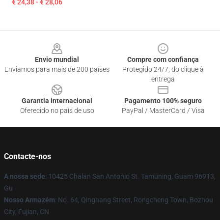
€ 24,38 - € 28,06
Footer
Envio mundial
Compre com confiança
Enviamos para mais de 200 países
Protegido 24/7, do clique à
entrega
Garantia internacional
Pagamento 100% seguro
Oferecido no país de uso
PayPal / MasterCard / Visa
Contacte-nos
A nossa sede
: 10425 Chalan San Antonio St. Tamuning, Guam 96913,
Gu
Nosso Armazém
: No. 64, Qinghang Street, Rongcheng Town, Bozhou
City, Fujian, CN