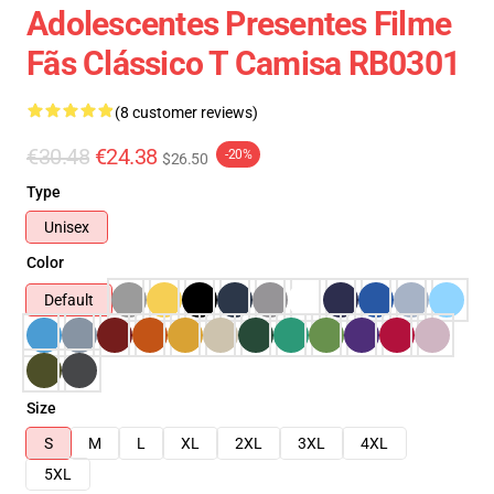
Adolescentes Presentes Filme
Fãs Clássico T Camisa RB0301
(8 customer reviews)
€30.48
€24.38
-20%
$26.50
Type
Unisex
Color
Default
Size
S
M
L
XL
2XL
3XL
4XL
5XL