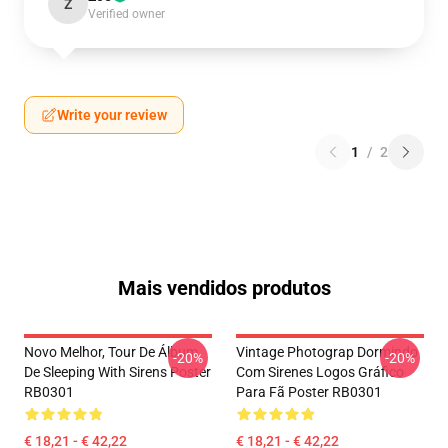
Z
Verified owner
Write your review
1
/
2
Mais vendidos produtos
Novo Melhor, Tour De Álbum
Vintage Photograp Dormindo
-20%
-20%
De Sleeping With Sirens Poster
Com Sirenes Logos Gráfico
RB0301
Para Fã Poster RB0301
€ 18,21 - € 42,22
€ 18,21 - € 42,22