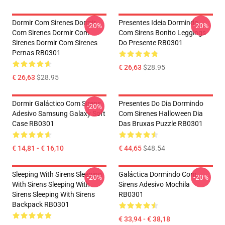
Dormir Com Sirenes Dormir
Presentes Ideia Dormindo
-20%
-20%
Com Sirenes Dormir Com
Com Sirens Bonito Leggings
Sirenes Dormir Com Sirenes
Do Presente RB0301
Pernas RB0301
€ 26,63
$28.95
€ 26,63
$28.95
Dormir Galáctico Com Sirens
Presentes Do Dia Dormindo
-20%
Adesivo Samsung Galaxy Soft
Com Sirenes Halloween Dia
Case RB0301
Das Bruxas Puzzle RB0301
€ 14,81 - € 16,10
€ 44,65
$48.54
Sleeping With Sirens Sleeping
Galáctica Dormindo Com
-20%
-20%
With Sirens Sleeping With
Sirens Adesivo Mochila
Sirens Sleeping With Sirens
RB0301
Backpack RB0301
€ 33,94 - € 38,18