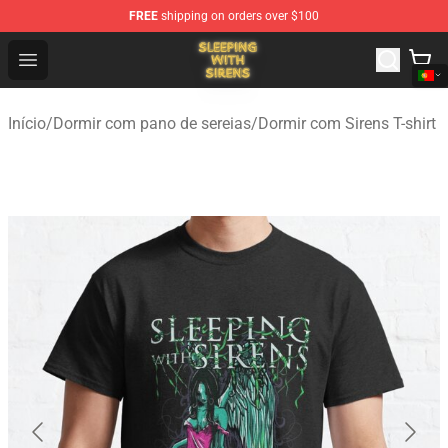
FREE
shipping on orders over $100
Sleeping With Sirens Store - Official Sleeping With Sire
Open menu
Início
/
Dormir com pano de sereias
/
Dormir com Sirens T-shirt