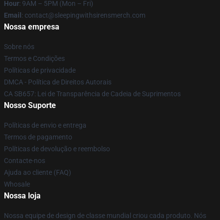
Hour
: 9AM – 5PM (Mon – Fri)
Email
: contact@sleepingwithsirensmerch.com
Nossa empresa
Sobre nós
Termos e Condições
Políticas de privacidade
DMCA - Política de Direitos Autorais
CA SB657: Lei de Transparência de Cadeia de Suprimentos
Nosso Suporte
Políticas de envio e entrega
Termos de pagamento
Políticas de devolução e reembolso
Contacte-nos
Ajuda ao cliente (FAQ)
Whosale
Nossa loja
Nossa equipe de design de classe mundial criou cada produto. Nós