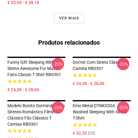
€ 33,94 - € 38,18
VER MAIS
Produtos relacionados
Funny Gift Sleeping With
Dormir Com Sirens Clássico T
-20%
-20%
Sirens Awesome For Music
Camisa RB0301
Fans Classic T Shirt RB0301
€ 24,38 - € 28,06
€ 24,38 - € 28,06
Modelo Bonito Dormindo Com
Emo Metal DTNK0304
-20%
-20%
Sirenes Romântico Filme
Washed Sleeping With Sirens
Clássico Fãs Clássico T
T-Shirt
Camisa RB0301
€ 32,20
$35