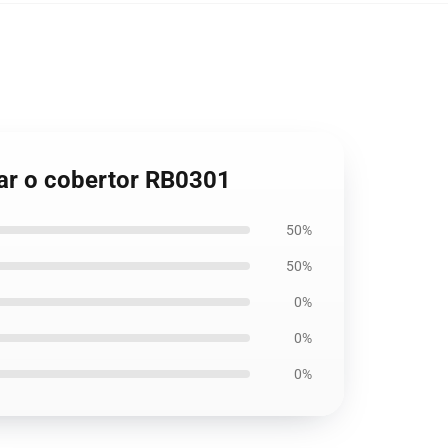
çar o cobertor RB0301
50%
50%
0%
0%
0%