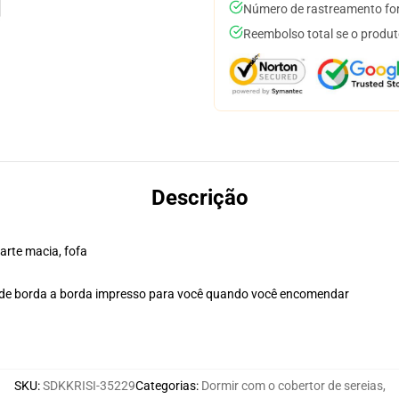
Número de rastreamento for
Reembolso total se o produt
Descrição
rte macia, fofa
n de borda a borda impresso para você quando você encomendar
SKU
:
SDKKRISI-35229
Categorias
:
Dormir com o cobertor de sereias
,