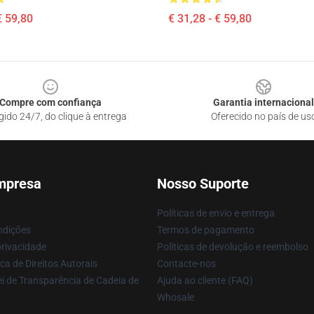
€ 59,80
€ 31,28 - € 59,80
Compre com confiança
Garantia internacional
gido 24/7, do clique à entrega
Oferecido no país de us
mpresa
Nosso Suporte
Políticas de envio e entrega
ndições
Termos de pagamento
privacidade
Políticas de devolução e reembolso
ca de Direitos Autorais
Contacte-nos
i de Transparência de Cadeia de
Ajuda ao cliente (FAQ)
Whosale