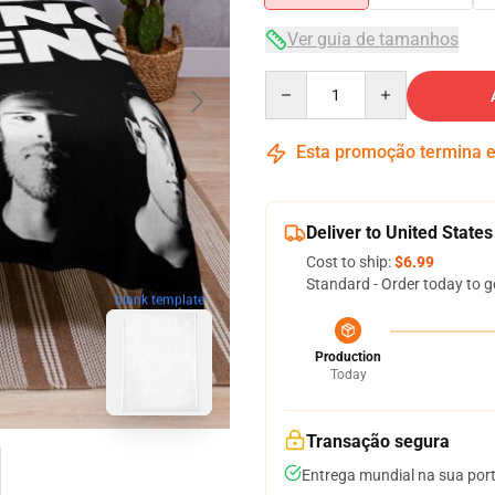
Ver guia de tamanhos
Quantity
Esta promoção termina
Deliver to United States
Cost to ship:
$6.99
Standard - Order today to g
blank template
Production
Today
Transação segura
Entrega mundial na sua por