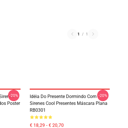
1
/
1
-20%
-20%
Sirenes
Idéia Do Presente Dormindo Com
dos Poster
Sirenes Cool Presentes Máscara Plana
RB0301
€ 18,29 - € 20,70