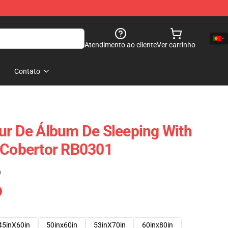
Atendimento ao cliente
Ver carrinho
Contato
ur De Álbum De Sleeping With
 Cobertor RB0301
)
45inX60in
50inx60in
53inX70in
60inx80in