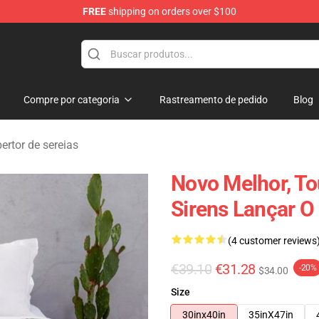
FREE
shipping on orders over $100
rens Merchandise Shop
Compre por categoria
Rastreamento de pedido
Blog
ertor de sereias
Novo Melhor, To
Sirens Lançar O
(4 customer reviews
€39.10
€31.28
-20%
$34.00
Size
30inx40in
35inX47in