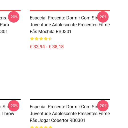
-20%
-20%
ens
Especial Presente Dormir Com Sirenes
 Para
Juventude Adolescente Presentes Filme
0301
Fãs Mochila RB0301
€ 33,94 - € 38,18
-20%
-20%
h Sirens
Especial Presente Dormir Com Sirenes
s Throw
Juventude Adolescente Presentes Filme
Fãs Jogar Cobertor RB0301