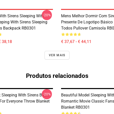
-20%
With Sirens Sleeping With
Mens Melhor Dormir Com Sir
eping With Sirens Sleeping
Presente De Logotipo Básico
ns Backpack RB0301
Todos Pullover Camisola RB
€ 38,18
€ 37,67 - € 44,11
VER MAIS
Produtos relacionados
-20%
 Sleeping With Sirens Basic
Beautiful Model Sleeping Wit
 For Everyone Throw Blanket
Romantic Movie Classic Fan
Blanket RB0301