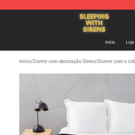
Sleeping With Sirens Store - Official Sleeping With Si
Início
Loja
Início
/
Dormir com decoração Sirens
/
Dormir com o cob