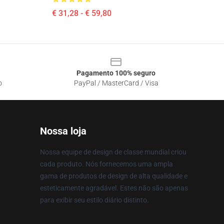
€ 31,28 - € 59,80
Pagamento 100% seguro
o
PayPal / MasterCard / Visa
Nossa loja
Nossa equipe de design de classe mundial criou
cada produto. Nós fornecemos uma ampla
gama de produtos de design de alta qualidade e
esteticamente agradável. Estes não são apenas
para exibir seu estilo diário distinto.