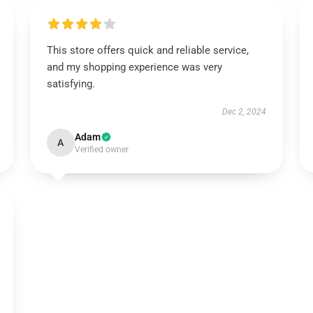
This store offers quick and reliable service,
and my shopping experience was very
satisfying.
Dec 2, 2024
Adam
A
Verified owner