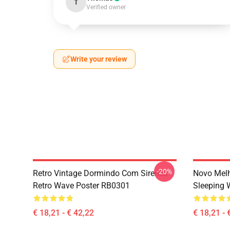
T
Verified owner
Write your review
-20%
Retro Vintage Dormindo Com Sirenes
Novo Melh
Retro Wave Poster RB0301
Sleeping 
€ 18,21 - € 42,22
€ 18,21 - 