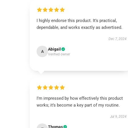
I highly endorse this product. It’s practical,
dependable, and works exactly as advertised.
Dec 7, 2024
Abigail
A
Verified owner
I’m impressed by how effectively this product
works; it’s become a key part of my routine.
Jul 9, 2024
Thomas