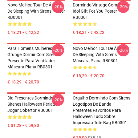
Novo Melhor, Tour De Álbum
Dormindo Vintage Com Sirens
-20%
-20%
De Sleeping With Sirens Poster
Idol Gift Fot You Poster
RB0301
RB0301
€ 18,21 - € 42,22
€ 18,21 - € 42,22
Para Homens Mulheres
Novo Melhor, Tour De Álbum
-20%
-20%
Grunge Dormir Com Sirenes
De Sleeping With Sirens
Presente Para Ventilador
Máscara Plana RB0301
Máscara Plana RB0301
€ 18,29 - € 20,70
€ 18,29 - € 20,70
Dia Presentes Dormindo Com
Orgulho Dormindo Com Sirens
-20%
Sirenes Halloween Feriado
Logotipos De Banda
Jogar Cobertor RB0301
Presentes Favoritos Para
Halloween Tudo Sobre
Impressão Tote Bag RB0301
€ 31,28 - € 59,80
€ 35,09
$38.15