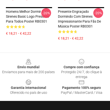
Homens Melhor Dormir Com
Presente Engraçado
-20%
-20%
Sirenes Basic Logo Presente
Dormindo Com Sirenes
Para Todos Poster RB0301
Impressionante Para Fãs De
Música Poster RB0301
€ 18,21 - € 42,22
€ 18,21 - € 42,22
Footer
Envio mundial
Compre com confiança
Enviamos para mais de 200 países
Protegido 24/7, do clique à
entrega
Garantia internacional
Pagamento 100% seguro
Oferecido no país de uso
PayPal / MasterCard / Visa