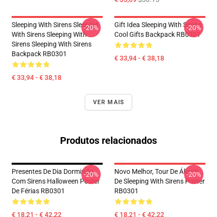
Sleeping With Sirens Sleeping
Gift Idea Sleeping With Sirens
-20%
-20%
With Sirens Sleeping With
Cool Gifts Backpack RB0301
Sirens Sleeping With Sirens
Backpack RB0301
€ 33,94 - € 38,18
€ 33,94 - € 38,18
VER MAIS
Produtos relacionados
Presentes De Dia Dormindo
Novo Melhor, Tour De Álbum
-20%
-20%
Com Sirens Halloween Poster
De Sleeping With Sirens Poster
De Férias RB0301
RB0301
€ 18,21 - € 42,22
€ 18,21 - € 42,22