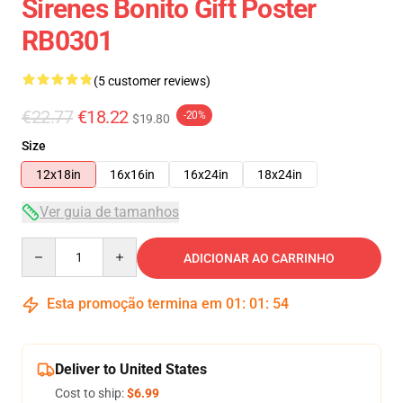
Sirenes Bonito Gift Poster
RB0301
(5 customer reviews)
€22.77
€18.22
-20%
$19.80
Size
12x18in
16x16in
16x24in
18x24in
Ver guia de tamanhos
Quantity
ADICIONAR AO CARRINHO
Esta promoção termina em
01
:
01
:
53
Deliver to United States
Cost to ship:
$6.99