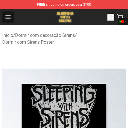
FREE
shipping on orders over $100
Sleeping With Sirens Store - Official Sleeping With Sire
Open menu
Início
/
Dormir com decoração Sirens
/
Dormir com Sirens Poster