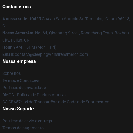
Contacte-nos
A nossa sede
: 10425 Chalan San Antonio St. Tamuning, Guam 96913,
Gu
Nosso Armazém
: No. 64, Qinghang Street, Rongcheng Town, Bozhou
City, Fujian, CN
Hour
: 9AM – 5PM (Mon – Fri)
Email
: contact@sleepingwithsirensmerch.com
Nossa empresa
Sobre nós
Termos e Condições
Políticas de privacidade
DMCA - Política de Direitos Autorais
CA SB657: Lei de Transparência de Cadeia de Suprimentos
Nosso Suporte
Políticas de envio e entrega
Termos de pagamento