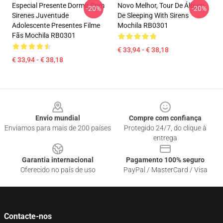
Especial Presente Dormir Com
Novo Melhor, Tour De Álbum
-20%
-20%
Sirenes Juventude
De Sleeping With Sirens
Adolescente Presentes Filme
Mochila RB0301
Fãs Mochila RB0301
€ 33,94 - € 38,18
€ 33,94 - € 38,18
Footer
Envio mundial
Compre com confiança
Enviamos para mais de 200 países
Protegido 24/7, do clique à
entrega
Garantia internacional
Pagamento 100% seguro
Oferecido no país de uso
PayPal / MasterCard / Visa
Contacte-nos