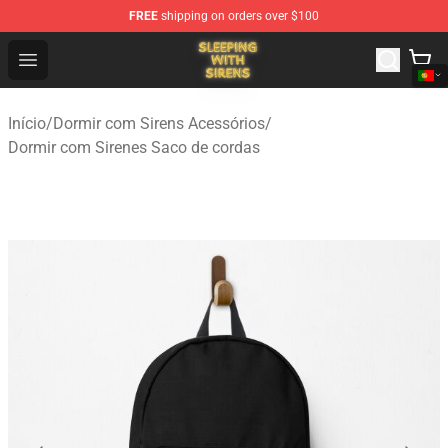
FREE
shipping on orders over $100
Sleeping With Sirens Store - Official Sleeping With Sire
Open menu
Início
/
Dormir com Sirens Acessórios
/
Dormir com Sirenes Saco de cordas