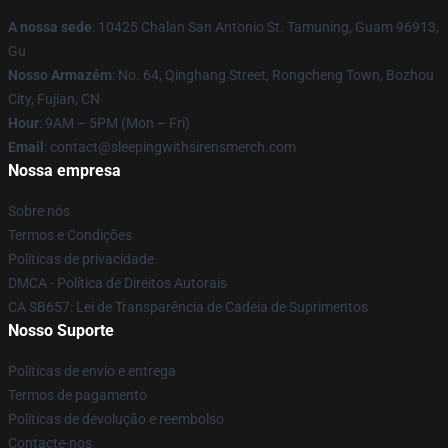
A nossa sede
: 10425 Chalan San Antonio St. Tamuning, Guam 96913,
Gu
Nosso Armazém
: No. 64, Qinghang Street, Rongcheng Town, Bozhou
City, Fujian, CN
Hour
: 9AM – 5PM (Mon – Fri)
Email
: contact@sleepingwithsirensmerch.com
Nossa empresa
Sobre nós
Termos e Condições
Políticas de privacidade
DMCA - Política de Direitos Autorais
CA SB657: Lei de Transparência de Cadeia de Suprimentos
Nosso Suporte
Políticas de envio e entrega
Termos de pagamento
Políticas de devolução e reembolso
Contacte-nos