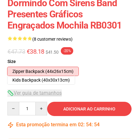
Dormindo Com Sirens Band
Presentes Gráficos
Engraçados Mochila RB0301
(8 customer reviews)
€47.73
€38.18
-20%
$41.50
Size
Zipper Backpack (44x26x15cm)
Kids Backpack (40x30x13cm)
Ver guia de tamanhos
Quantity
ADICIONAR AO CARRINHO
Esta promoção termina em
02
:
54
:
54