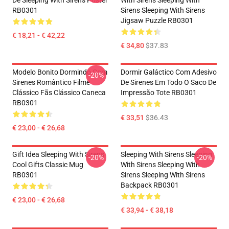
De Sleeping With Sirens Poster
With Sirens Sleeping With
RB0301
Sirens Sleeping With Sirens
Jigsaw Puzzle RB0301
€ 18,21 - € 42,22
€ 34,80
$37.83
Modelo Bonito Dormindo Com
Dormir Galáctico Com Adesivo
-20%
Sirenes Romântico Filme
De Sirenes Em Todo O Saco De
Clássico Fãs Clássico Caneca
Impressão Tote RB0301
RB0301
€ 33,51
$36.43
€ 23,00 - € 26,68
Gift Idea Sleeping With Sirens
Sleeping With Sirens Sleeping
-20%
-20%
Cool Gifts Classic Mug
With Sirens Sleeping With
RB0301
Sirens Sleeping With Sirens
Backpack RB0301
€ 23,00 - € 26,68
€ 33,94 - € 38,18