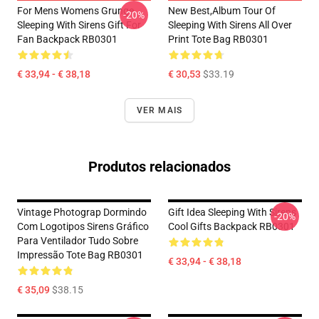
For Mens Womens Grunge
New Best,album Tour Of
-20%
Sleeping With Sirens Gift For
Sleeping With Sirens All Over
Fan Backpack RB0301
Print Tote Bag RB0301
€ 33,94 - € 38,18
€ 30,53
$33.19
VER MAIS
Produtos relacionados
Vintage Photograp Dormindo
Gift Idea Sleeping With Sirens
-20%
Com Logotipos Sirens Gráfico
Cool Gifts Backpack RB0301
Para Ventilador Tudo Sobre
Impressão Tote Bag RB0301
€ 33,94 - € 38,18
€ 35,09
$38.15