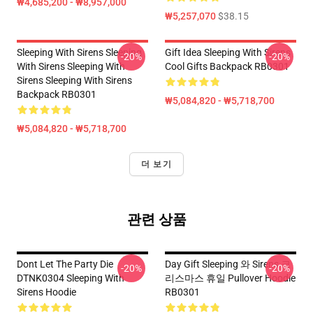
₩4,685,200 - ₩8,957,000
₩5,257,070
$38.15
Sleeping With Sirens Sleeping
Gift Idea Sleeping With Sirens
-20%
-20%
With Sirens Sleeping With
Cool Gifts Backpack RB0301
Sirens Sleeping With Sirens
Backpack RB0301
₩5,084,820 - ₩5,718,700
₩5,084,820 - ₩5,718,700
더 보기
관련 상품
Dont Let The Party Die
Day Gift Sleeping 와 Sirens 크
-20%
-20%
DTNK0304 Sleeping With
리스마스 휴일 Pullover Hoodie
Sirens Hoodie
RB0301