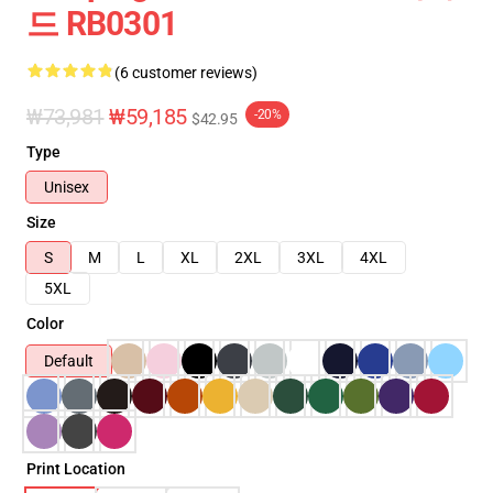
드 RB0301
(6 customer reviews)
₩73,981
₩59,185
-20%
$42.95
Type
Unisex
Size
S
M
L
XL
2XL
3XL
4XL
5XL
Color
Default
Print Location