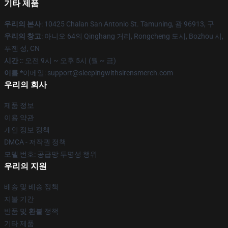
기타 제품
우리의 본사
: 10425 Chalan San Antonio St. Tamuning, 괌 96913, 구
우리의 창고
: 아니오 64의 Qinghang 거리, Rongcheng 도시, Bozhou 시,
푸젠 성, CN
시간 :
: 오전 9시 ~ 오후 5시 (월 ~ 금)
이름 *
이메일: support@sleepingwithsirensmerch.com
우리의 회사
제품 정보
이용 약관
개인 정보 정책
DMCA - 저작권 정책
모델 번호: 공급망 투명성 행위
우리의 지원
배송 및 배송 정책
지불 기간
반품 및 환불 정책
기타 제품