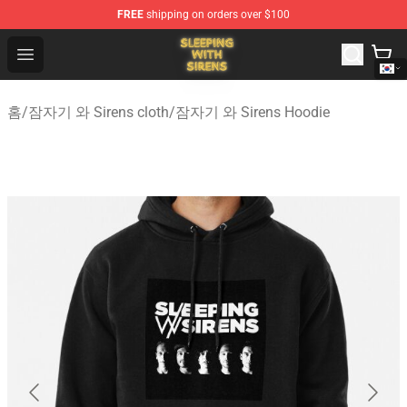
FREE
shipping on orders over $100
Sleeping With Sirens Store - Official Sleeping With Sire
Open menu
홈
/
잠자기 와 Sirens cloth
/
잠자기 와 Sirens Hoodie