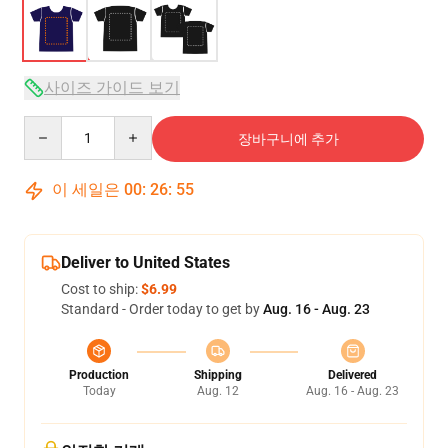
사이즈 가이드 보기
Quantity
장바구니에 추가
이 세일은
00
:
26
:
54
Deliver to United States
Cost to ship:
$6.99
Standard - Order today to get by
Aug. 16 - Aug. 23
Production
Shipping
Delivered
Today
Aug. 12
Aug. 16 - Aug. 23