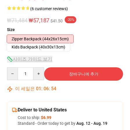
(6 customer reviews)
₩71,484
₩57,187
-20%
$41.50
Size
Zipper Backpack (44x26x15cm)
Kids Backpack (40x30x13cm)
사이즈 가이드 보기
Quantity
장바구니에 추가
이 세일은
01
:
06
:
54
Deliver to United States
Cost to ship:
$6.99
Standard - Order today to get by
Aug. 12 - Aug. 19