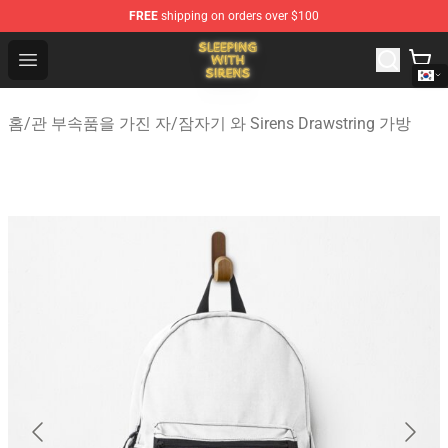
FREE
shipping on orders over $100
Sleeping With Sirens Store - Official Sleeping With Sire
Open menu
홈
/
관 부속품을 가진 자
/
잠자기 와 Sirens Drawstring 가방