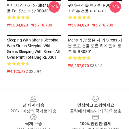
빈티지 잠자기 와 Sirens Idol 선
귀여운 선물 책가방 RB0301로
-20%
-20%
물 Fot 당신 배낭 RB0301
자하는 선물 아이디어
₩5,084,820 - ₩5,718,700
₩5,084,820 - ₩5,718,700
Sleeping With Sirens Sleeping
Mens 가장 좋은 자 와 Sirens 기
With Sirens Sleeping With
본 로고 선물 모든 위에 인쇄 토
Sirens Sleeping With Sirens All
트 백 RB0301
Over Print Tote Bag RB0301
₩5,257,070
$38.15
₩4,125,732
$29.94
Footer
전 세계 배송
안심하고 쇼핑하세요
200개 이상의 국가로 배송
클릭에서 배송까지 24/7 보호
국제 보증
100% 안전한 결제