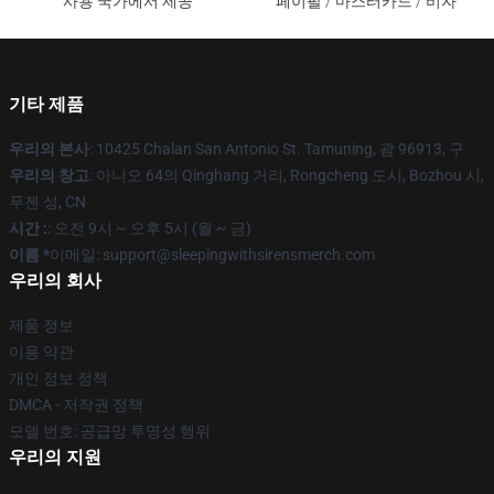
사용 국가에서 제공
페이팔 / 마스터카드 / 비자
기타 제품
우리의 본사
: 10425 Chalan San Antonio St. Tamuning, 괌 96913, 구
우리의 창고
: 아니오 64의 Qinghang 거리, Rongcheng 도시, Bozhou 시,
푸젠 성, CN
시간 :
: 오전 9시 ~ 오후 5시 (월 ~ 금)
이름 *
이메일: support@sleepingwithsirensmerch.com
우리의 회사
제품 정보
이용 약관
개인 정보 정책
DMCA - 저작권 정책
모델 번호: 공급망 투명성 행위
우리의 지원