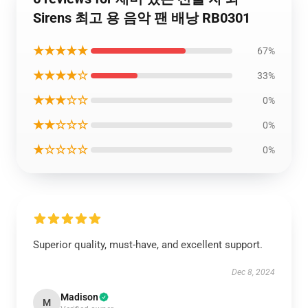
Sirens 최고 용 음악 팬 배낭 RB0301
★★★★★
67%
★★★★☆
33%
★★★☆☆
0%
★★☆☆☆
0%
★☆☆☆☆
0%
Superior quality, must-have, and excellent support.
Dec 8, 2024
Madison
M