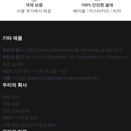
국제 보증
100% 안전한 결제
사용 국가에서 제공
페이팔 / 마스터카드 / 비자
기타 제품
우리의 본사
: 10425 Chalan San Antonio St. Tamuning, 괌 96913, 구
우리의 창고
: 아니오 64의 Qinghang 거리, Rongcheng 도시, Bozhou 시,
푸젠 성, CN
시간 :
: 오전 9시 ~ 오후 5시 (월 ~ 금)
이름 *
이메일: support@sleepingwithsirensmerch.com
우리의 회사
제품 정보
이용 약관
개인 정보 정책
DMCA - 저작권 정책
모델 번호: 공급망 투명성 행위