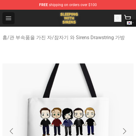
FREE
shipping on orders over $100
Sleeping With Sirens Store - Official Sleeping With Sire
Open menu
홈
/
관 부속품을 가진 자
/
잠자기 와 Sirens Drawstring 가방