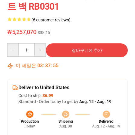
트 백 RB0301
(6 customer reviews)
₩5,257,070
$38.15
Quantity
장바구니에 추가
이 세일은
03
:
37
:
54
Deliver to United States
Cost to ship:
$6.99
Standard - Order today to get by
Aug. 12 - Aug. 19
Production
Shipping
Delivered
Today
Aug. 08
Aug. 12 - Aug. 19