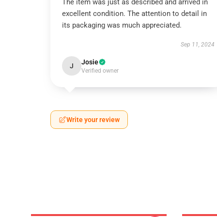
The item was just as described and arrived in
excellent condition. The attention to detail in
its packaging was much appreciated.
Sep 11, 2024
Josie
J
Verified owner
Write your review