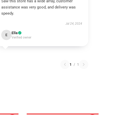
Saw this store has a wide array, customer
assistance was very good, and delivery was
speedy.
Jul 24, 2024
Ella
E
Verified owner
1
/
1