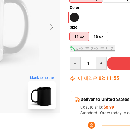
Color
Size
11 oz
15 oz
사이즈 가이드 보기
Quantity
이 세일은
02
:
11
:
54
blank template
Deliver to United States
Cost to ship:
$6.99
Standard - Order today to g