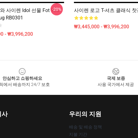
-20%
 사이렌 Idol 선물 Fot You
사이렌 로고 T-셔츠 클래식 찻잔
Mug RB0301
₩3,445,000 - ₩3,996,200
0 - ₩3,996,200
안심하고 쇼핑하세요
국제 보증
릭에서 배송까지 24/7 보호
사용 국가에서 제공
회사
우리의 지원
배송 및 배송 정책
지불 기간