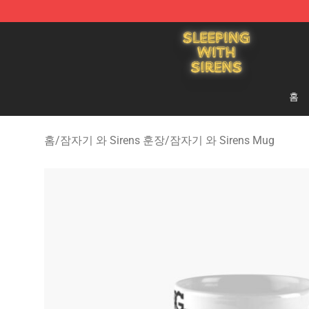
Sleeping With Sirens Store - Official Sleeping With Si
홈
홈
/
잠자기 와 Sirens 훈장
/
잠자기 와 Sirens Mug