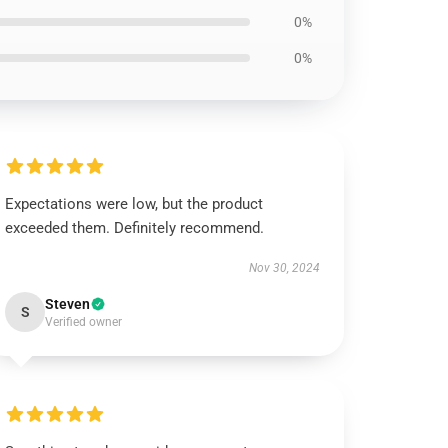
0%
0%
Expectations were low, but the product
exceeded them. Definitely recommend.
Nov 30, 2024
Steven
S
Verified owner