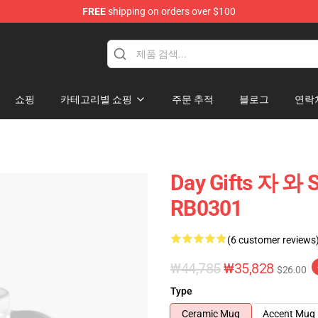
FREE
shipping on orders over $100
rens Merchandise Shop
쇼핑
카테고리별 쇼핑
주문 추적
블로그
연락
Day Gifts 자
RB0301
(6 customer reviews
₩44,785
₩35,828
$26.00
Type
Ceramic Mug
Accent Mug