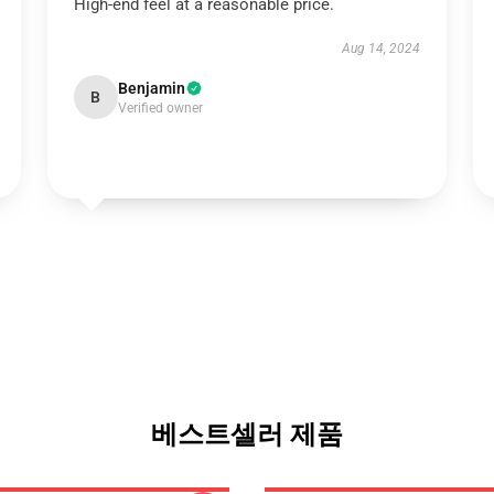
High-end feel at a reasonable price.
Aug 14, 2024
Benjamin
B
Verified owner
베스트셀러 제품