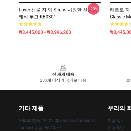
-20%
Lover 선물 자 와 Sirens 시원한 선물 클
레트로 자 와
래식 무그 RB0301
Classic 
₩3,445,000 - ₩3,996,200
₩3,445,00
Footer
전 세계 배송
200개 이상의 국가로 배송
클
기타 제품
우리의 
우리의 본사
: 10425 Chalan San Antonio St.
제품 정보
Tamuning, 괌 96913, 구
이용 약관