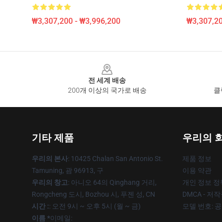
₩3,307,200 - ₩3,996,200
₩3,307,20
Footer
전 세계 배송
200개 이상의 국가로 배송
클
기타 제품
우리의 
우리의 본사
: 10425 Chalan San Antonio St.
제품 정보
Tamuning, 괌 96913, 구
이용 약관
우리의 창고
: 아니오 64의 Qinghang 거리,
개인 정보 정
Rongcheng 도시, Bozhou 시, 푸젠 성, CN
DMCA - 저
시간 :
: 오전 9시 ~ 오후 5시 (월 ~ 금)
모델 번호: 
이름 *
이메일: