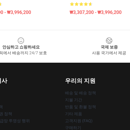
0 - ₩3,996,200
₩3,307,200 - ₩3,996,200
안심하고 쇼핑하세요
국제 보증
릭에서 배송까지 24/7 보호
사용 국가에서 제공
회사
우리의 지원
배송 및 배송 정책
지불 기간
책
반품 및 환불 정책
작권 정책
기타 제품
공급망 투명성 행위
고객지원 (FAQ)
구매하기