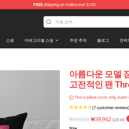
FREE
shipping on orders over $100
rens Merchandise Shop
쇼핑
카테고리별 쇼핑
주문 추적
블로그
연락
아름다운 모델 잠자기
고전적인 팬 Throw
This is pillow cover only, insert
(7 customer reviews
₩49,953
₩39,962
$29.00
Size