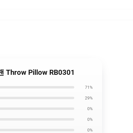
Throw Pillow RB0301
71%
29%
0%
0%
0%