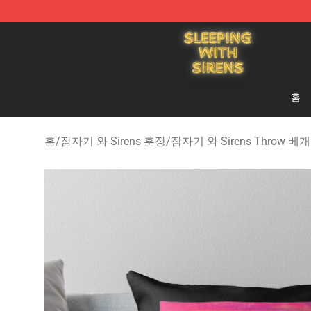
Sleeping With Sirens Store - Official Sleeping With Si
홈
홈
/
잠자기 와 Sirens 훈장
/
잠자기 와 Sirens Throw 베개