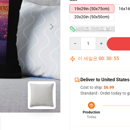
19x29in (50x75cm)
16x16
20x20in (50x50cm)
사이즈 가이드 보기
Quantity
이 세일은
00
:
30
:
54
blank template
Deliver to United States
Cost to ship:
$6.99
Standard - Order today to g
Production
Today